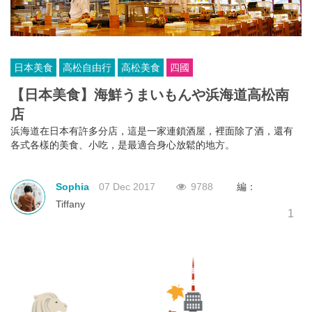
日本美食
高松自由行
高松美食
四國
【日本美食】海鮮うまいもんや浜海道高松南
店
浜海道在日本有許多分店，這是一家連鎖酒屋，裡面除了酒，還有
各式各樣的美食、小吃，是最適合身心放鬆的地方。
Sophia
07 Dec 2017
9788
編：
Tiffany
1