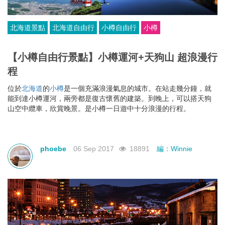
北海道景點
北海道自由行
小樽自由行
小樽
【小樽自由行景點】小樽運河+天狗山 超浪漫行
程
位於
北海道
的
小樽
是一個充滿浪漫氣息的城市。在站走幾分鐘，就
能到達小樽運河，兩旁都是復古懷舊的建築。到晚上，可以搭天狗
山空中纜車，欣賞晚景。是小樽一日遊中十分浪漫的行程。
phoebe
06 Sep 2017
18891
編：Winnie