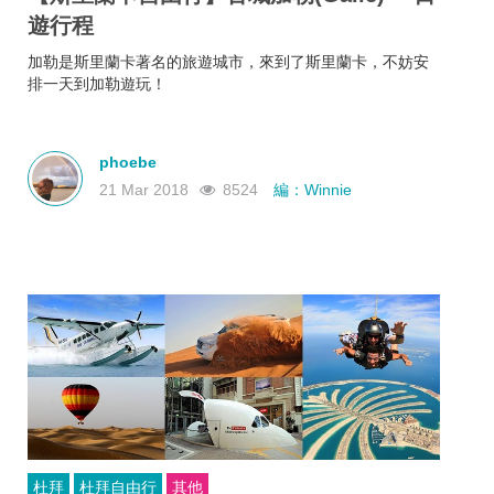
遊行程
加勒是斯里蘭卡著名的旅遊城市，來到了斯里蘭卡，不妨安
排一天到加勒遊玩！
phoebe
21 Mar 2018
8524
編：Winnie
杜拜
杜拜自由行
其他