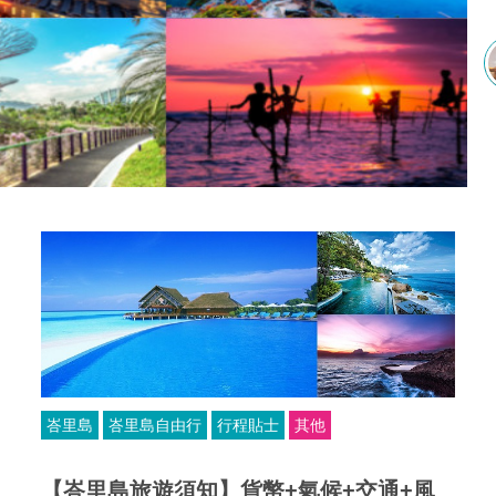
峇里島
峇里島自由行
行程貼士
其他
【峇里島旅遊須知】貨幣+氣候+交通+風