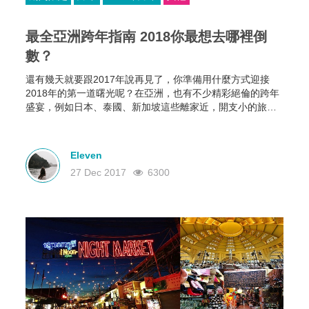
最全亞洲跨年指南 2018你最想去哪裡倒
數？
還有幾天就要跟2017年說再見了，你準備用什麼方式迎接
2018年的第一道曙光呢？在亞洲，也有不少精彩絕倫的跨年
盛宴，例如日本、泰國、新加坡這些離家近，開支小的旅遊
勝地，熱鬧的跨年氣氛絕不輸歐美！一起來看看亞洲各個地
方的跨年特色吧！
Eleven
27 Dec 2017
6300