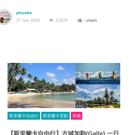
深圳
香港
中國
phoebe
17 Jan 2025
12475
編：vivien
斯里蘭卡自由行
斯里蘭卡景點
其他
【斯里蘭卡自由行】古城加勒(Galle) 一日