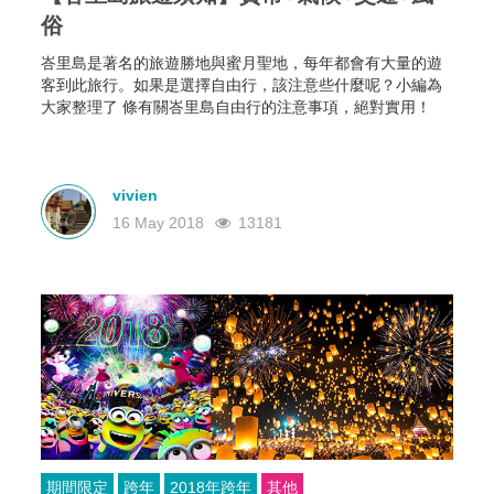
俗
峇里島是著名的旅遊勝地與蜜月聖地，每年都會有大量的遊
客到此旅行。如果是選擇自由行，該注意些什麼呢？小編為
大家整理了 條有關峇里島自由行的注意事項，絕對實用！
vivien
16 May 2018
13181
期間限定
跨年
2018年跨年
其他