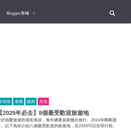
Blogger專欄
Blogger專欄
台北
台南
台中
台灣
泰
東京
大阪
京都
神戶
北海道
札幌
小樽
日本
登入/註冊
福岡
沖繩
登別
阿蘇
岡山
奈良
層雲峽
名古屋
鹿兒島
新宿
宮崎
金澤
富良野
四國
熊本
九州
首爾
釜山
濟州
韓國
曼谷
芭堤雅
華欣
清邁
清萊
大城府
泰國
素可泰
羅勇
其他
普吉
新加坡
泰國
越南
其他
新加坡
【2025年必去】8個最受歡迎旅遊地
新山
吉隆坡
馬六甲
狄臣港
檳城
馬來西亞
對於熱愛旅遊的朋友來說，每年總要規劃幾次旅行。2024年剛剛過
峴港
胡志明市
芽莊
越南
去，以下為你介紹八個最受歡迎的旅遊地，在2025可以安排行程。