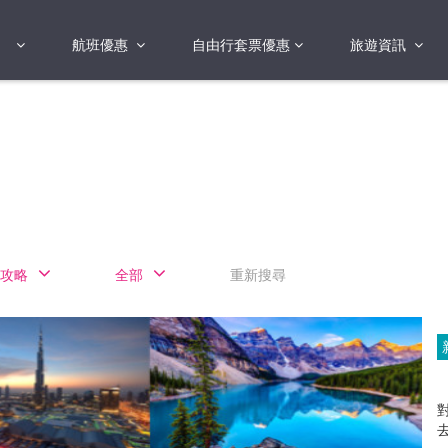
航班優惠
自由行套票優惠
旅遊資訊
2018年
2019年
亞洲
港澳地區 日本 
國
2017年
歐洲
2019年
美洲
FI蛋
澳洲
攻略
全部
重新搜尋
險
非洲
其他