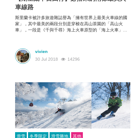
車線路
斯里蘭卡被許多旅遊雜誌譽為「擁有世界上最美火車線的國
家」，其中最美的兩段分別是穿梭在高山茶園的「高山火
車」，一段是《千與千尋》海上火車原型的「海上火車」。
今次就為大家介紹這兩段最美的火車線路。
vivien
30 Jul 2018
14296
滑雪
冬季限定
滑雪勝地
其他