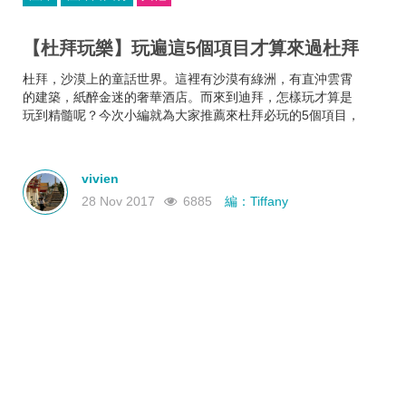
【杜拜玩樂】玩遍這5個項目才算來過杜拜
杜拜，沙漠上的童話世界。這裡有沙漠有綠洲，有直沖雲霄
的建築，紙醉金迷的奢華酒店。而來到迪拜，怎樣玩才算是
玩到精髓呢？今次小編就為大家推薦來杜拜必玩的5個項目，
玩遍了才算來到杜拜！
vivien
28 Nov 2017
6885
編：Tiffany