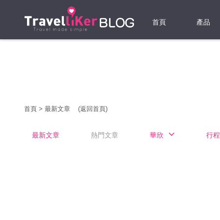
首頁
產品
機票
酒店
當地游
首頁
>
最新文章
(返回首頁)
租借WI
最新文章
熱門文章
華欣
行程
旅遊保