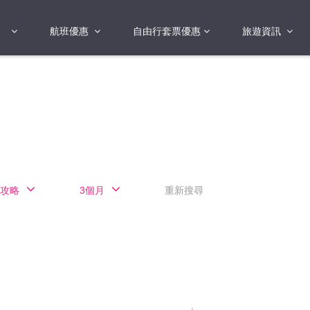
航班優惠
自由行套票優惠
旅遊資訊
2018年
2019年
亞洲
港澳地區 日本 
國
2017年
歐洲
2019年
美洲
FI蛋
澳洲
攻略
3個月
重新搜尋
險
非洲
其他