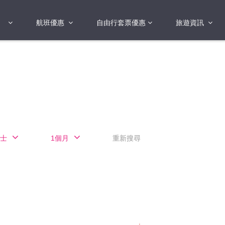
航班優惠
自由行套票優惠
旅遊資訊
2018年
2019年
亞洲
港澳地區 日本 
國
2017年
歐洲
2019年
美洲
FI蛋
澳洲
士
1個月
重新搜尋
險
非洲
其他