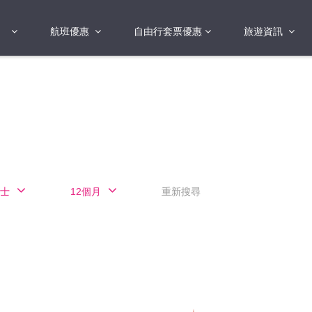
航班優惠
自由行套票優惠
旅遊資訊
2018年
2019年
亞洲
港澳地區 日本 
國
2017年
歐洲
2019年
美洲
FI蛋
澳洲
士
12個月
重新搜尋
險
非洲
其他