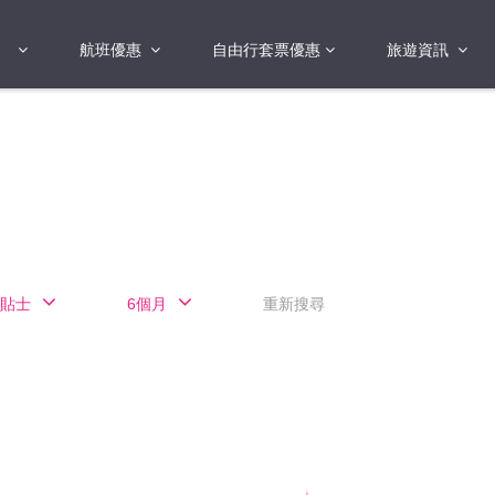
航班優惠
自由行套票優惠
旅遊資訊
2018年
2019年
亞洲
港澳地區 日本 
國
2017年
歐洲
2019年
美洲
FI蛋
澳洲
貼士
6個月
重新搜尋
險
非洲
其他