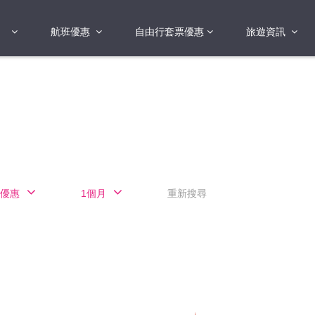
航班優惠
自由行套票優惠
旅遊資訊
2018年
2019年
亞洲
港澳地區 日本 
國
2017年
歐洲
2019年
美洲
FI蛋
澳洲
優惠
1個月
重新搜尋
險
非洲
其他