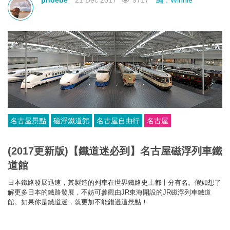
phoebe
21 Dec 2017
9717
編：Winnie
名古屋景點
磁浮鐵道館
名古屋自由行
名古屋
(2017更新版)【鐵道迷必到】名古屋磁浮列車鐵
道館
日本鐵路發展迅速，其製造的列車在世界鐵路史上都十分有名。假如想了
解更多日本的鐵路發展，不妨可參觀由JR東海開設的JR磁浮列車鐵道
館。如果你是鐵道迷，就更加不能錯過這景點！