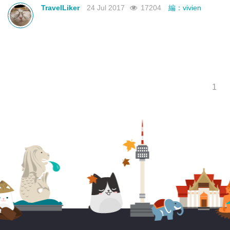
TravelLiker
24 Jul 2017
17204
編：vivien
1