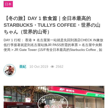
日本
【冬の旅】DAY 1 飲食篇｜全日本最高的
STARBUCKS・TULLYS COFFEE・世界の山
ちゃん（世界的山哥）
DAY 1 行程： 香港 ✈ 名古屋第一站就是先回到酒店CHECK IN兼放
低行李接著就是到名古屋站換JR PASS所需的車票 > 名古屋中央郵
便局 > JR Gate Tower (15/F有全日本最高的Starbucks Coffee , 如
果行街行到累…又覺得 Starbucks 多人的話，可以選擇去另一間連
鎖的 Tully’s Coffee > 晚餐 世界の山ちゃん (栄区) > 酒店
亜紀
10 Oct 2019
2562