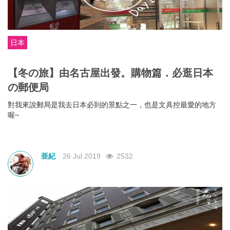
日本
【冬の旅】由名古屋出發。購物篇．必逛日本
の郵便局
對我來說郵局是我去日本必到的景點之一，也是文具控最愛的地方
喔~
亜紀
26 Jul 2019
2532