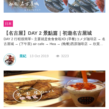
日本
【名古屋】DAY 2 景點篇｜初遊名古屋城
DAY 2 行程很簡單~ 主要就是食食食啦XD (早餐)コメダ珈琲店 → 名
古屋城 → (下午茶) air cafe → Hea → (晚餐)西原珈啡店 → 欣賞名
古屋的夜景，由於在名古屋只會逗留2天，所以在Legoland和名古屋
城這兩個必去景點中~我們選擇了名古屋城，畢竟在我眼中這才是最
亜紀
13 Oct 2019
3223
能代表名古屋的地方!