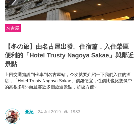
名古屋
【冬の旅】由名古屋出發。住宿篇．入住榮區
便利的「Hotel Trusty Nagoya Sakae」與鄰近
景點
上回交通篇說到坐車到名古屋站，今次就要介紹一下我們入住的酒
店，「Hotel Trusty Nagoya Sakae」價錢便宜，性價比也比想像中
的高很多耶~而且鄰近多個旅遊景點，超級方便~
亜紀
24 Jul 2019
1933