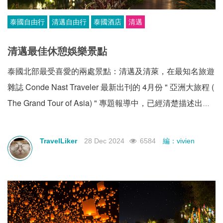
泰國自由行
清邁自由行
泰國酒店
清邁
清邁最佳休憩娛樂景點
泰國北部最受喜愛的兩處景點：清邁及清萊，在最知名旅遊
雜誌 Conde Nast Traveler 最新出刊的 4月份 " 亞洲大旅程 (
The Grand Tour of Asia) " 專題報導中，已經清楚描述出它
們是"泰國最夢幻的一面 “。該旅遊雜誌特約編輯Hanya
Yanagihar進行的 “一生一次的旅程 “中，花費將近 2個月時
TravelLiker
28 Dec 2024
6584
編：vivien
間只攜帶一個包包，造訪了位於斯里蘭卡、印度、尼泊爾、
不丹、緬甸、越南、柬埔寨、泰國、新加坡、印尼、中國及
日本等共 24座城市，共住宿 40間旅館。清邁及清萊含蓋在
這趟壯麗的大旅程中的第 26~29 天，被譽為最佳 " 休憩娛
樂 " 景點。