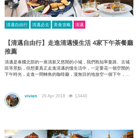
清邁自由行
清邁必去
美食攻略
清邁
【清邁自由行】走進清邁慢生活 4家下午茶餐廳
推薦
清邁是泰國北部的一座清新又悠閒的小城，我們熟知寧曼路、古城
區等景點，但想要真正走進清邁的慢生活中，一定要花一個空閒的
下午時光，走進一間轉角的咖啡廳，漫無目的地放空一個下午，讓
優美的音樂與醇香的咖啡填補這份悠閒。為大家推薦4家清邁下午茶
餐廳，真正體驗一次清邁慢生活。
vivien
26 Apr 2018
13440