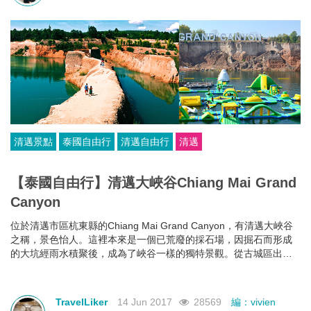
清邁景點
泰國自由行
清邁自由行
清邁
【泰國自由行】清邁大峽谷Chiang Mai Grand
Canyon
位於清邁市區杭東縣的Chiang Mai Grand Canyon，有清邁大峽谷
之稱，景色怡人。這裡本來是一個已荒廢的採石場，因掘石而形成
的大坑經雨水積聚後，成為了峽谷一樣的獨特景觀。從古城區出
發，車程大約半小時便可到達，也不算太遠。
TravelLiker
14 Jun 2017
28569
編：vivien