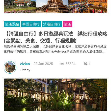
清邁景點
泰國自由行
清邁自由行
清邁
【清邁自由行】多日游經典玩法 詳細行程攻略
(含景點、美食、交通、行程規劃​)​​​​​​​
清邁是泰國的第二大城市，也是個歷史文化名城，處處洋溢著古典傳統文
TripAdvisor
化與藝術的氣息，曾被旅遊網站
票選為世界25大最佳旅遊
地，鄧麗君生前也經常來此度假。作為「泰北玫瑰」的清邁有太多的精彩
等待發掘。今次小編為大家整理了清邁的三日遊經典玩法，計劃出行的朋
vivien
29 Jan 2025
58624
編：
友收好了！
Tiffany