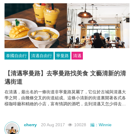
泰國自由行
清邁自由行
寧曼路
清邁
【清邁寧曼路】去寧曼路找美食 文藝清新的清
邁街道
在清邁，最出名的一條街道非寧曼路莫屬了，它位於古城與清邁大
學之間，由幾條交叉的街道組成。這條小清新的街道裏開著各式各
樣咖啡廳和精緻的小店，富有情調的酒吧，去到清邁又怎少得去寧
曼路逛街及找尋泰國美食!以下這三間位於寧曼路的特色店舖，各有
吸引人之處，去清邁自由行的你不要錯過。
cherry
20 Aug 2017
10028
編：Winnie