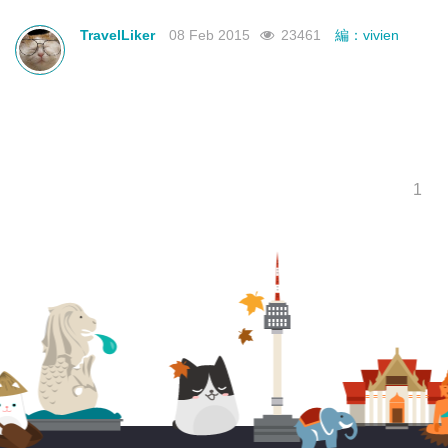
TravelLiker
08 Feb 2015
23461
編：vivien
1