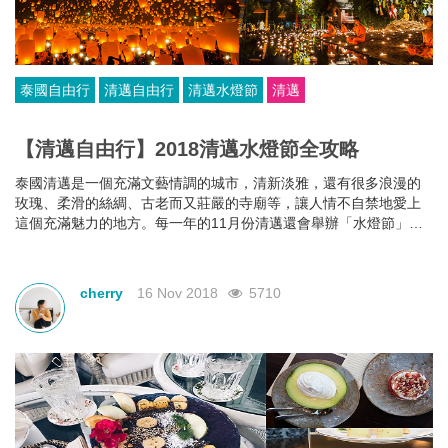
泰國自由行
清邁自由行
清邁水燈節
清邁
【清邁自由行】2018清邁水燈節全攻略
泰國清邁是一個充滿文藝情調的城市，清新淡雅，還有很多浪漫的
玫瑰、柔滑的絲綢、古老而又莊嚴的寺廟等，讓人情不自禁地愛上
這個充滿魅力的地方。每一年的11月份清邁還會舉辦「水燈節」，
這也被世界稱為最浪漫的節日，也是「泰國七大奇跡之一」，可以
說是泰國當地的情人節。
cherry
16 Nov 2018
5710