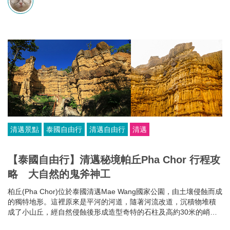
清邁景點
泰國自由行
清邁自由行
清邁
【泰國自由行】清邁秘境帕丘Pha Chor 行程攻
略 大自然的鬼斧神工
柏丘(Pha Chor)位於泰國清邁Mae Wang國家公園，由土壤侵蝕而成
的獨特地形。這裡原來是平河的河道，隨著河流改道，沉積物堆積
成了小山丘，經自然侵蝕後形成造型奇特的石柱及高約30米的峭
壁，聳立在森林中。