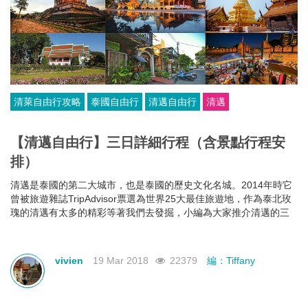
清萊自由行攻略
泰國自由行
清邁自由行
清邁
【清邁自由行】三日詳細行程（含景點行程安
排）
清邁是泰國的第二大城市，也是泰國的歷史文化名城。2014年時它
曾被旅遊雜誌TripAdvisor票選為世界25大最佳旅遊地，作為泰北玫
瑰的清邁有太多的精彩等著我們去發掘，小編為大家推介清邁的三
日玩法，帶大家從裡到外玩遍清邁！
vivien
19 Mar 2018
22379
編：Tiffany