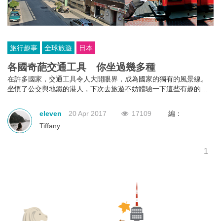
旅行趣事
全球旅遊
日本
各國奇葩交通工具 你坐過幾多種
在許多國家，交通工具令人大開眼界，成為國家的獨有的風景線。
坐慣了公交與地鐵的港人，下次去旅遊不妨體驗一下這些有趣的運
輸方式。
eleven
20 Apr 2017
17109
編：
Tiffany
1