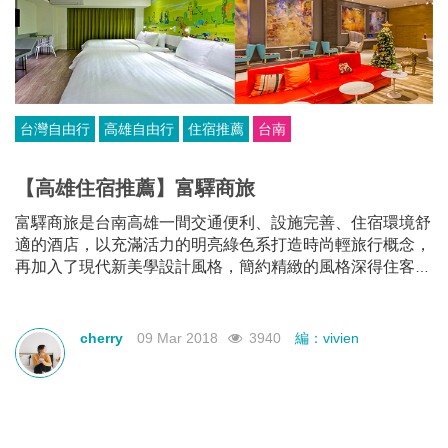
台灣自由行
高雄自由行
住宿推薦
台南
【高雄住宿推薦】富驛商旅
富驛商旅是台南高雄一間交通便利、設施完善、住宿環境舒
適的酒店，以充滿活力的明亮綠色系打造時尚輕旅行概念，
再加入了現代新美學設計風格，簡約精緻的風格深得住客喜
愛，而且房價價格超實惠，服務質素更不輸其他星級酒店！
cherry
09 Mar 2018
3940
編：vivien