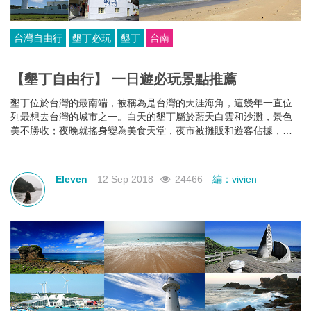
台灣自由行
墾丁必玩
墾丁
台南
【墾丁自由行】 一日遊必玩景點推薦
墾丁位於台灣的最南端，被稱為是台灣的天涯海角，這幾年一直位
列最想去台灣的城市之一。白天的墾丁屬於藍天白雲和沙灘，景色
美不勝收；夜晚就搖身變為美食天堂，夜市被攤販和遊客佔據，變
成一座小小的不夜城，一直令人嚮往的墾丁，這些地方就必到。
Eleven
12 Sep 2018
24466
編：vivien