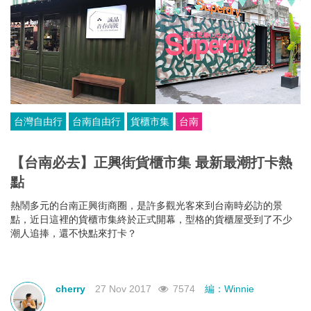
台灣自由行
台南自由行
貨櫃市集
台南
【台南必去】正興街貨櫃市集 最新最潮打卡熱
點
熱鬧多元的台南正興街商圈，是許多觀光客來到台南時必訪的景
點，近日這裡的貨櫃市集終於正式開幕，型格的貨櫃屋受到了不少
潮人追捧，還不快點來打卡？
cherry
27 Nov 2017
7574
編：Winnie