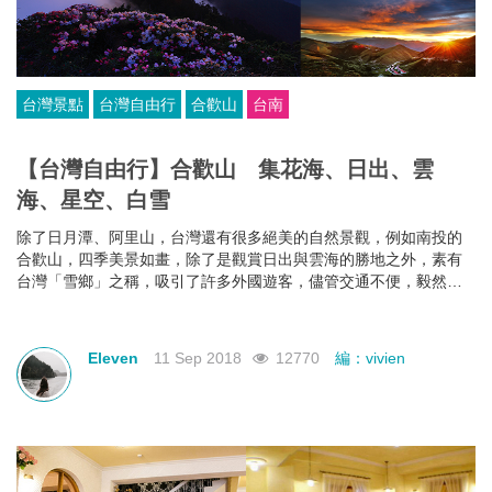
台灣景點
台灣自由行
合歡山
台南
【台灣自由行】合歡山 集花海、日出、雲
海、星空、白雪
除了日月潭、阿里山，台灣還有很多絕美的自然景觀，例如南投的
合歡山，四季美景如畫，除了是觀賞日出與雲海的勝地之外，素有
台灣「雪鄉」之稱，吸引了許多外國遊客，儘管交通不便，毅然欣
然前往。
Eleven
11 Sep 2018
12770
編：vivien