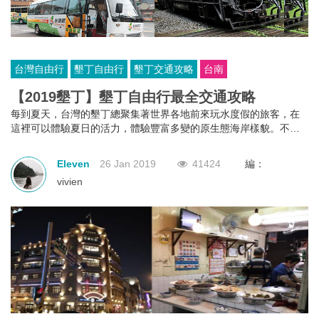
台灣自由行
墾丁自由行
墾丁交通攻略
台南
【2019墾丁】墾丁自由行最全交通攻略
每到夏天，台灣的墾丁總聚集著世界各地前來玩水度假的旅客，在
這裡可以體驗夏日的活力，體驗豐富多變的原生態海岸樣貌。不
過，墾丁因為地處台灣最南端，交通並不算十分發達，苦惱去墾丁
玩的交通安排？這份墾丁最全交通攻略讓你輕鬆解決煩惱！
Eleven
26 Jan 2019
41424
編：
vivien