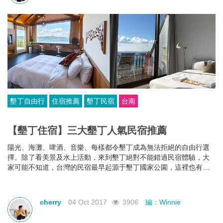
墾丁自由行
住宿推薦
墾丁民宿
台南
【墾丁住宿】三大墾丁人氣民宿推薦
陽光、海灘、啤酒、音樂、每樣都令墾丁成為無法拒絕的自由行選
擇。除了看美景及水上活動，來到墾丁絕對不能錯過民宿體驗，大
家可能不知道，台灣的民宿最早起源于墾丁國家公園，這裡也有最
具特色的民宿，現在就為大家介紹三間位於墾丁的人氣民宿。
cherry
04 Oct 2017
3906
編：Winnie