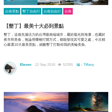
台南景點
墾丁自由行
台南自由行
台南
【墾丁】最美十大必到景點
墾丁，這個充滿活力的台灣最南端城市，屬於陽光與海灘，也屬於
夜市和美食，無論用哪種打開方式，都能發現其可愛之處，今次精
心嚴選10大最美景點，細數墾丁打動你我的美輪美奐。
Eleven
12 Sep 2018
52355
編：Tiffany