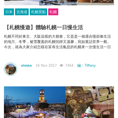
日本
北海道
札幌景點
札幌
【札幌慢遊】體驗札幌一日慢生活
札幌不同於東京、大阪這樣的大都會，它是是一個適合慢節奏生活
的地方。冬季，被雪覆蓋的札幌恬靜又溫馨，宛如童話世界一般。
今次，就為大家介紹怎樣在富有生活氣息的札幌來一次慢生活一日
遊。
vivien
16 Nov 2017
7464
編：Tiffany