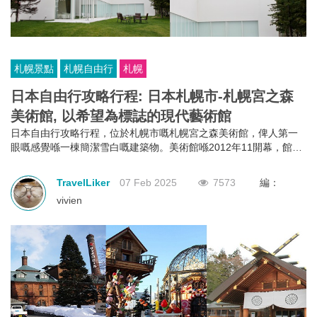
札幌景點
札幌自由行
札幌
日本自由行攻略行程: 日本札幌市-札幌宮之森
美術館, 以希望為標誌的現代藝術館
日本自由行攻略行程，位於札幌市嘅札幌宮之森美術館，俾人第一
眼嘅感覺喺一棟簡潔雪白嘅建築物。美術館喺2012年11開幕，館內
主要展示20世紀後半嘅現代藝術，積極傳播驚喜同創新思想。喺
2011年發生日本大地震後，著名法國抽象派畫家Guillaume Bottazzi
TravelLiker
07 Feb 2025
7573
編：
決定美術館籌辦一個取名為“HOPE=希望”嘅展覽會，以表達心意。
vivien
大家嚟到札幌，不妨入去呢間美術館，感受一下希望！