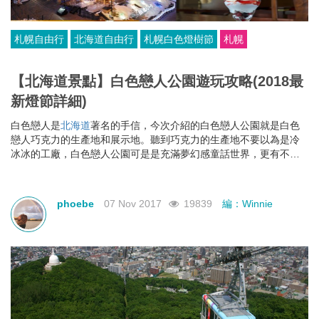
札幌自由行
北海道自由行
札幌白色燈樹節
札幌
【北海道景點】白色戀人公園遊玩攻略(2018最
新燈節詳細)
白色戀人是
北海道
著名的手信，今次介紹的白色戀人公園就是白色
戀人巧克力的生產地和展示地。聽到巧克力的生產地不要以為是冷
冰冰的工廠，白色戀人公園可是是充滿夢幻感童話世界，更有不少
體驗及等色活動。進入冬季，白色戀人公園最新公怖了2017至2018
年的白色戀人公園燈節時間表，快來看看最新資訊吧!
phoebe
07 Nov 2017
19839
編：Winnie