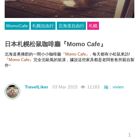
MomoCafe
札幌自由行
北海道自由行
札幌
日本札幌松鼠咖啡廳『Momo Cafe』
北海道勇拂郡的一間小小咖啡廳
『Momo Cafe』,
每天都有小松鼠來訪!
『Momo Cafe』
完全北歐風的裝潢，據說這些家具都是老闆爸爸所親自製
作~
TravelLiker
03 Mar 2015
11183
編：vivien
1