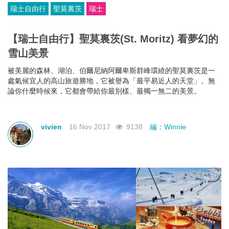
瑞士自由行
聖莫裏茨
瑞士
【瑞士自由行】聖莫裏茨(St. Moritz) 看夢幻的
雪山美景
被美麗的森林、湖泊、伯爾尼納阿爾卑斯群峰環繞的聖莫裏茨是一
處氣候宜人的高山旅遊勝地，它被譽為「最平易近人的天堂」。無
論你什麼時候來，它都會帶給你最別樣、最獨一無二的美景。
vivien
16 Nov 2017
9138
編：Winnie