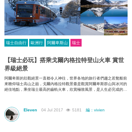
瑞士自由行
歐洲行
阿爾卑斯山
瑞士
【瑞士必玩】搭乘戈爾內格拉特登山火車 賞世
界級絕景
阿爾卑斯的壯觀絕景一直都令人神往，世界各地的旅行者們趨之若鶩般前
來瞻仰瑞士高山之巔，戈爾內格拉特觀景臺是觀賞阿爾卑斯群山與冰河的
絕佳地點，乘坐瑞士最高的齒軌火車，欣賞極致風景，是人生必完成的體
驗之一。
Eleven
04 Jul 2017
5181
編：vivien