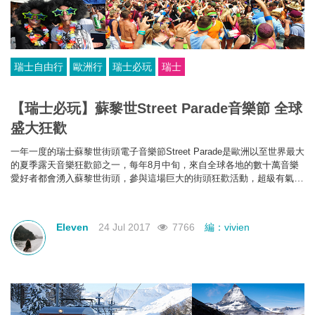
瑞士自由行
歐洲行
瑞士必玩
瑞士
【瑞士必玩】蘇黎世Street Parade音樂節 全球
盛大狂歡
一年一度的瑞士蘇黎世街頭電子音樂節Street Parade是歐洲以
至世界
最大
的夏季露天音樂狂歡節之一，每年8月中旬，來自全球各地的數十萬
音樂
愛好者都會湧入蘇黎世街頭，
參與這場巨大的街頭狂歡活動，超級有氣
氛!
Eleven
24 Jul 2017
7766
編：vivien