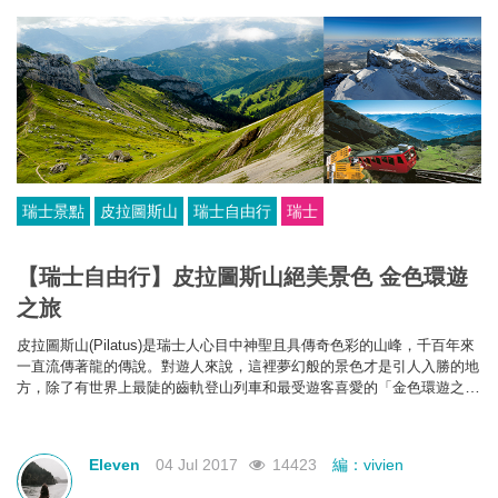
瑞士景點
皮拉圖斯山
瑞士自由行
瑞士
【瑞士自由行】皮拉圖斯山絕美景色 金色環遊
之旅
皮拉圖斯山(Pilatus)是
瑞士人心目中
神聖且具傳奇色彩的山峰，
千百年來
一直流傳著龍的傳說。
對遊人來說，這裡夢幻般的景色才是引人入勝的地
方，除了有世界上最陡的齒軌登山列車和最受遊客喜愛的「金色環遊之
旅」，
天氣晴朗時更可以在
這裡眺望到阿爾卑斯山的73個山峰
，是
讓人終
身難忘的一段旅程。
Eleven
04 Jul 2017
14423
編：vivien