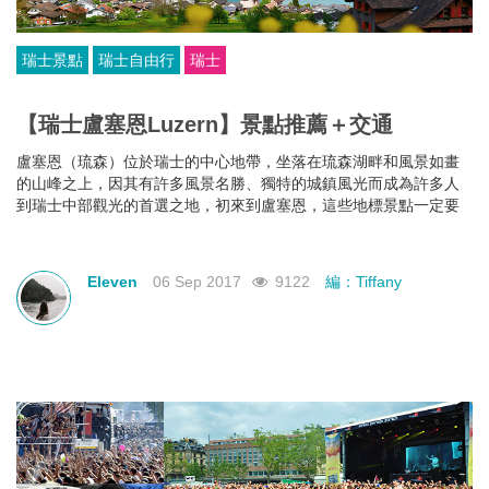
瑞士景點
瑞士自由行
瑞士
【瑞士盧塞恩Luzern】景點推薦＋交通
盧塞恩（琉森）位於瑞士的中心地帶，坐落在琉森湖畔和風景如畫
的山峰之上，因其有許多風景名勝、獨特的城鎮風光而成為許多人
到瑞士中部觀光的首選之地，初來到盧塞恩，這些地標景點一定要
去打卡。
Eleven
06 Sep 2017
9122
編：Tiffany