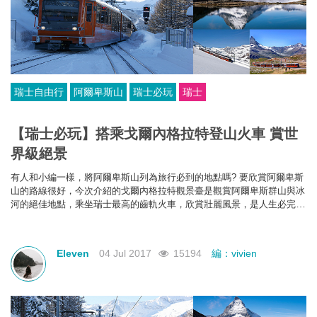
瑞士自由行
阿爾卑斯山
瑞士必玩
瑞士
【瑞士必玩】搭乘戈爾內格拉特登山火車 賞世
界級絕景
有人和小編一樣，將阿爾卑斯山列為旅行必到的地點嗎? 要欣賞
阿爾卑斯
山的路線很好，今次介紹的
戈爾內格拉特觀景臺是觀賞阿爾卑斯群山與冰
河的絕佳地點，乘坐瑞士最高的齒軌火車，欣賞壯麗
風景，是人生必完成
的體驗之一!
Eleven
04 Jul 2017
15194
編：vivien