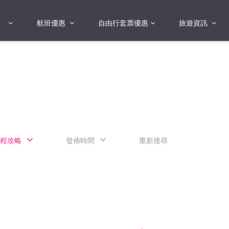
航班優惠
自由行套票優惠
旅遊資訊
2018年
2019年
亞洲
港澳地區 日本 
國
2017年
歐洲
2019年
美洲
FI蛋
澳洲
程攻略
發佈時間
重新搜尋
險
非洲
其他