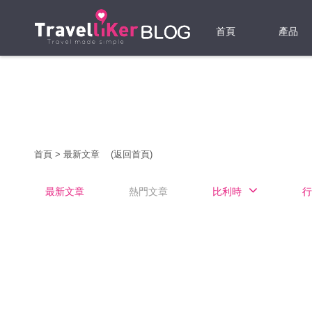
首頁
產品
機票
酒店
當地游
首頁
>
最新文章
(返回首頁)
租借WI
最新文章
熱門文章
比利時
行
旅遊保