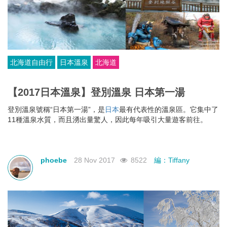
北海道自由行
日本溫泉
北海道
【2017日本溫泉】登別溫泉 日本第一湯
登別溫泉號稱“日本第一湯”，是
日本
最有代表性的溫泉區。它集中了
11種溫泉水質，而且湧出量驚人，因此每年吸引大量遊客前往。
phoebe
28 Nov 2017
8522
編：Tiffany