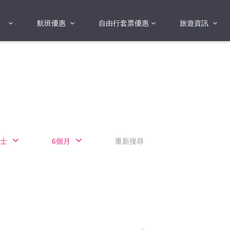
航班優惠
自由行套票優惠
旅遊資訊
2018年
2019年
亞洲
港澳地區 日本 
國
2017年
歐洲
2019年
美洲
FI蛋
澳洲
士
6個月
重新搜尋
險
非洲
其他