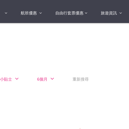
航班優惠
自由行套票優惠
旅遊資訊
2018年
2019年
亞洲
港澳地區 日本 
國
2017年
歐洲
2019年
美洲
FI蛋
澳洲
小貼士
6個月
重新搜尋
險
非洲
其他