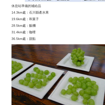
休息站準備的補給品
14.3km處：石川縣產水果
19.6km處：和菓子
28.5km處：飯糰
31.4km處：咖哩
36.5km處：甜點