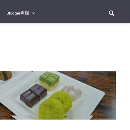
Blogger專欄
Blogger專欄
台北
台南
台中
台灣
泰
東京
大阪
京都
神戶
北海道
札幌
小樽
日本
登入/註冊
福岡
沖繩
登別
阿蘇
岡山
奈良
層雲峽
名古屋
鹿兒島
新宿
宮崎
金澤
富良野
四國
熊本
九州
首爾
釜山
濟州
韓國
曼谷
芭堤雅
華欣
清邁
清萊
大城府
泰國
素可泰
羅勇
其他
普吉
新加坡
新山
吉隆坡
馬六甲
狄臣港
檳城
馬來西亞
峴港
胡志明市
芽莊
越南