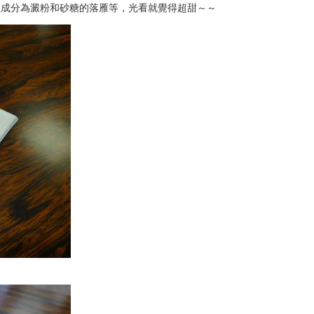
主成分為澱粉和砂糖的落雁等，光看就覺得超甜～～