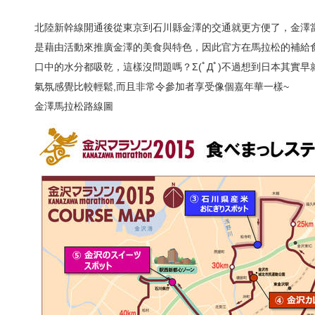
北陸新幹線開通後從東京到石川縣金澤的交通就更方便了，金澤
是藉由活動來推廣金澤的美食與特色，因此官方在馬拉松的補給
口中的水分都吸乾，這樣沒問題嗎？Σ(ﾟДﾟ)不過想到日本其實
氣氛感覺比較輕鬆,而且非常令參加者享受像個嘉年華一樣~
金澤馬拉松路線圖