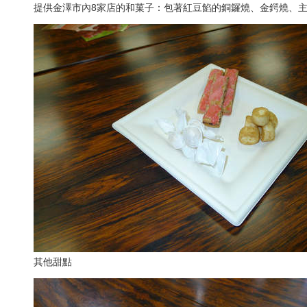
提供金澤市內8家店的和菓子：包著紅豆餡的銅鑼燒、金鍔燒、
其他甜點