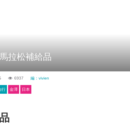
馬拉松補給品
5
6937
編：vivien
由行
金澤
日本
品