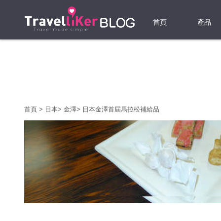
首頁
產品
機票
酒店
當地游
首頁
>
日本
>
金澤
>
日本金澤首屆馬拉松補給品
租借WI
旅遊保