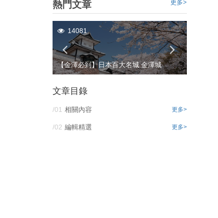
更多>
熱門文章
14081
6937
童話國度的交通準
流程)
【金澤必到】日本百大名城 金澤城
日本金
文章目錄
/01
相關內容
更多>
/02
編輯精選
更多>