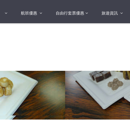
航班優惠
自由行套票優惠
旅遊資訊
2018年
2019年
亞洲
港澳地區 日本 
國
2017年
歐洲
2019年
美洲
FI蛋
澳洲
險
非洲
其他