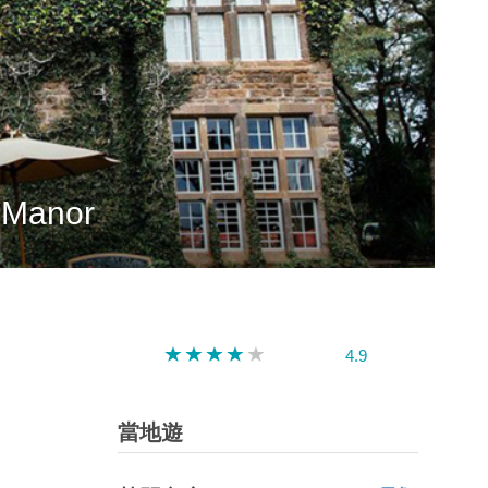
深圳
香港
中國
Manor
4.9
當地遊