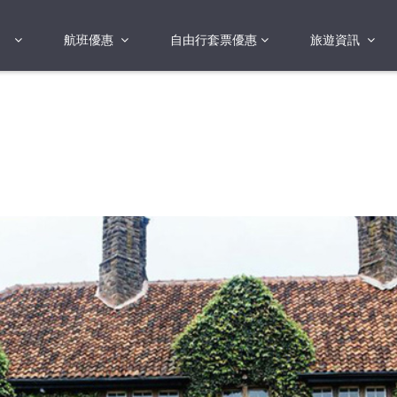
航班優惠
自由行套票優惠
旅遊資訊
2018年
2019年
亞洲
港澳地區 日本 
國
2017年
歐洲
2019年
美洲
FI蛋
澳洲
險
非洲
其他