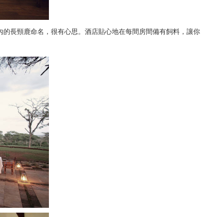
內的長頸鹿命名，很有心思。酒店貼心地在每間房間備有飼料，讓你