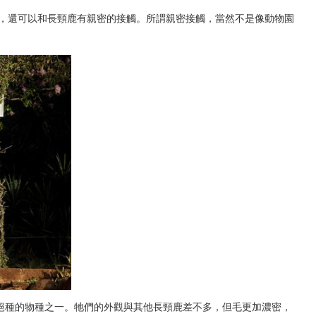
適地休息，還可以和長頸鹿有親密的接觸。所謂親密接觸，當然不是像動物園
5610
由香港到南非好望角，25
征（長征篇）
世界瀕危絕種的物種之一。牠們的外觀與其他長頸鹿差不多，但毛更加濃密，