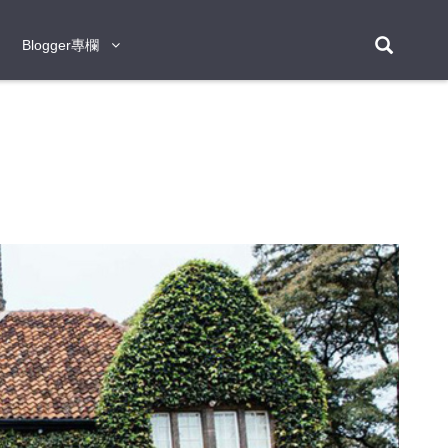
Blogger專欄
Blogger專欄
台北
台南
台中
台灣
泰
東京
大阪
京都
神戶
北海道
札幌
小樽
日本
登入/註冊
福岡
沖繩
登別
阿蘇
岡山
奈良
層雲峽
名古屋
鹿兒島
新宿
宮崎
金澤
富良野
四國
熊本
九州
首爾
釜山
濟州
韓國
曼谷
芭堤雅
華欣
清邁
清萊
大城府
泰國
素可泰
羅勇
其他
普吉
新加坡
新山
吉隆坡
馬六甲
狄臣港
檳城
馬來西亞
峴港
胡志明市
芽莊
越南