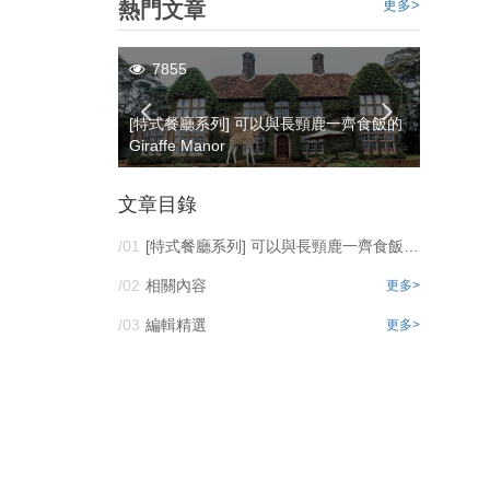
更多>
熱門文章
7855
6709
000公里單車長
[特式餐廳系列] 可以與長頸鹿一齊食飯的
由香港到
Giraffe Manor
征（準
文章目錄
/01
[特式餐廳系列] 可以與長頸鹿一齊食飯的Giraffe Manor
/02
相關內容
更多>
/03
編輯精選
更多>