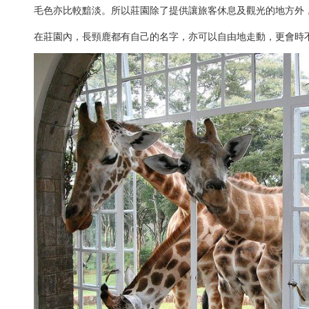
毛色亦比較黯淡。所以莊園除了提供讓旅客休息及觀光的地方外，亦肩負宣
在莊園內，長頸鹿都有自己的名字，亦可以自由地走動，更會時