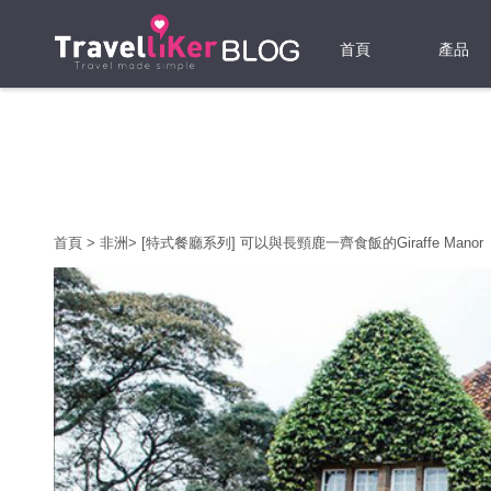
首頁
產品
機票
酒店
當地游
首頁
>
非洲
>
[特式餐廳系列] 可以與長頸鹿一齊食飯的Giraffe Manor
租借WI
旅遊保