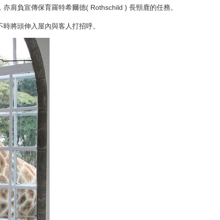
傳保育羅特希爾德( Rothschild ) 長頸鹿的任務。
不時將頭伸入屋內與客人打招呼。