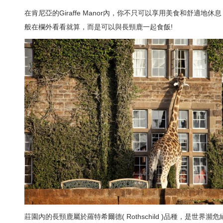
在肯尼亞的Giraffe Manor內，你不只可以享用美食和舒
般在欄外看看就算，而是可以與長頸鹿一起食飯!
莊園內的長頸鹿屬於羅特希爾德( Rothschild )品種，是