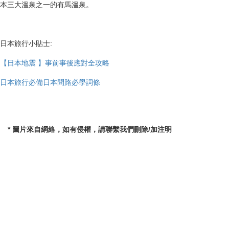
下山後，可以前往有馬溫泉。那邊的溫泉酒店提供一泊二食，晚餐更有神
戶牛肉提供。遊覽一整天後，泡溫泉能消除疲勞，有馬的金湯更有治療慢
性皮膚病，神經痛肌肉痛等功效。
神戶有馬溫泉 兩日一夜交通+行程+旅館預訂新手懶人包
大家不防用一天的時間在神戶到處看看，欣賞美景，嚐嚐神戶牛，再浸日
本三大溫泉之一的有馬溫泉。
日本旅行小貼士:
【日本地震 】事前事後應對全攻略
日本旅行必備日本問路必學詞條