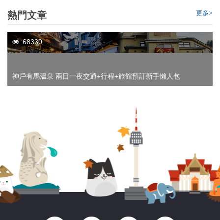
參觀歷史建築,飽攬文物珍品
台北自由行攻略行程，來到中正區著名地標-中正紀念堂。中正紀念
堂是台北最值得去的景點之一，是為了紀念蔣介石而建成的。門票
免費，加上出色的建築風格，定必令你眼界大開。中正紀念堂以中
國庭園造景為主要設計思路，藍白的色調代表了自由、平等。除了
TravelLiker
04 Feb 2015
14806
參觀其各式各樣的建築風格，它另一個著名的表演是每小時的換班
儀式，表演項目是參觀中正紀念的重點之一，也是中正紀念堂背後
精神的一部份，去到一定要觀看完換班儀式才算是真真正正地參觀
完。
當地遊
更多>
熱門文章
68330
神戶有馬溫泉 兩日一夜交通+行程+旅館預訂新手懶人包