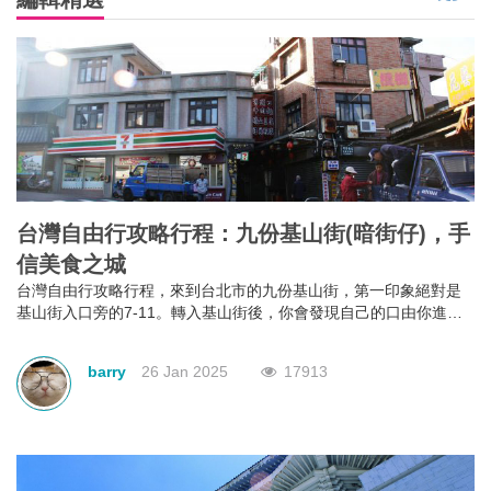
大阪・京都・神戶的阪急・阪神車站內可以自
由使用的免費Wi-Fi
京阪神為讓遊客可以享受到自由上網的環境,阪急阪神控股集團從
2013年12月21日起,開始了[HANKYU-HANSHIN WELCOME Wi-Fi]
這一免費無線服務.
TravelLiker
04 Jan 2014
5923
更多>
編輯精選