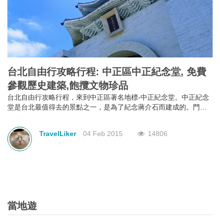
台灣自由行攻略行程：九份基山街(暗街仔)，手
信美食之城
台灣自由行攻略行程，來到台北市的九份基山街，第一印象絕對是
基山街入口旁的7-11。轉入基山街後，你會發現自己的口由你進入
街行後就已經不是屬於自己，它本能地＂口不停蹄＂地吃著整條街
上林立滿目的美食。有深坑烤臭豆腐、九份傳統魚丸、綜合魚丸
barry
26 Jan 2025
17913
湯、紅糟素肉圓、花生卷、油蔥粿、芋仔粿等等。基山街絕對是追
求keep fit體態的人，特別是女士門的一大挑戰。
台北自由行攻略行程: 中正區中正紀念堂, 免費