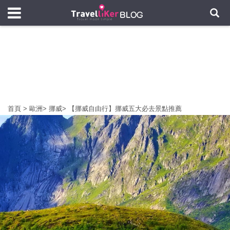
首頁
>
歐洲
>
挪威
>
【挪威自由行】挪威五大必去景點推薦