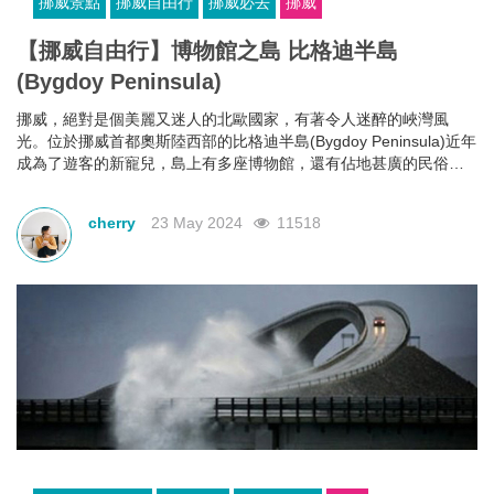
挪威景點
挪威自由行
挪威必去
挪威
【挪威自由行】博物館之島 比格迪半島
(Bygdoy Peninsula)
挪威，絕對是個美麗又迷人的北歐國家，有著令人迷醉的峽灣風
光。位於挪威首都奧斯陸西部的比格迪半島(Bygdoy Peninsula)近年
成為了遊客的新寵兒，島上有多座博物館，還有佔地甚廣的民俗
村，將挪威民族文化原原本本地體現出來，而這裡也是挪威擁有最
豐富文化景觀的地區之一 ，去挪威旅遊的朋友不妨去比格迪半島
cherry
23 May 2024
11518
(Bygdoy Peninsula)探訪一下挪威的本土文化。