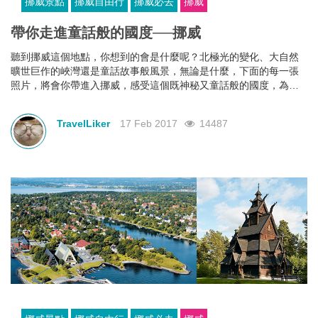
挪威景點
挪威自由行
挪威必去
挪威
​帶你走進童話般的國度──挪威
聽到挪威這個地點，你想到的會是什麼呢？北極光的變化、大自然
曠世巨作的峽灣還是童話故事般風景，無論是什麼，下面的每一張
照片，將會你帶進入挪威，感受這個既神秘又童話般的國度，為平
時忙碌的你，一解出國之渴。
TravelLiker
17 Feb 2017
14487