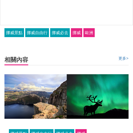
挪威景點
挪威自由行
挪威必去
挪威
歐洲
更多>
相關內容