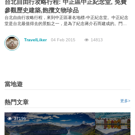
台北自由行攻略行程: 中正區中正紀念堂, 免費
參觀歷史建築,飽攬文物珍品
台北自由行攻略行程，來到中正區著名地標-中正紀念堂。中正紀念
堂是台北最值得去的景點之一，是為了紀念蔣介石而建成的。門票
免費，加上出色的建築風格，定必令你眼界大開。中正紀念堂以中
國庭園造景為主要設計思路，藍白的色調代表了自由、平等。除了
TravelLiker
04 Feb 2015
14813
參觀其各式各樣的建築風格，它另一個著名的表演是每小時的換班
儀式，表演項目是參觀中正紀念的重點之一，也是中正紀念堂背後
精神的一部份，去到一定要觀看完換班儀式才算是真真正正地參觀
完。
當地遊
更多>
熱門文章
37196