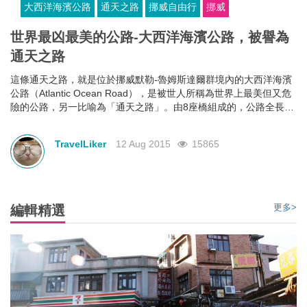
大西洋海濱公路
通天之路
挪威自由行
挪威
世界最凶最美的公路-大西洋海濱公路，被譽為
通天之路
這條通天之路，就是位於挪威默勒-魯姆斯達爾群境內的大西洋海濱
公路（Atlantic Ocean Road），是被世人所稱為世界上最美但又危
險的公路，另一比喻為「通天之路」。由8座橋組成的，公路全長約
8.3公里，横跨各小島。看看以下畫面，你夠膽在「通天之路」上開
車嗎？
TravelLiker
12 Aug 2015
15865
更多>
編輯精選