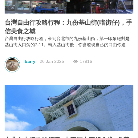
台灣自由行攻略行程：九份基山街(暗街仔)，手
信美食之城
台灣自由行攻略行程，來到台北市的九份基山街，第一印象絕對是
基山街入口旁的7-11。轉入基山街後，你會發現自己的口由你進入
街行後就已經不是屬於自己，它本能地＂口不停蹄＂地吃著整條街
上林立滿目的美食。有深坑烤臭豆腐、九份傳統魚丸、綜合魚丸
barry
26 Jan 2025
17916
湯、紅糟素肉圓、花生卷、油蔥粿、芋仔粿等等。基山街絕對是追
求keep fit體態的人，特別是女士門的一大挑戰。