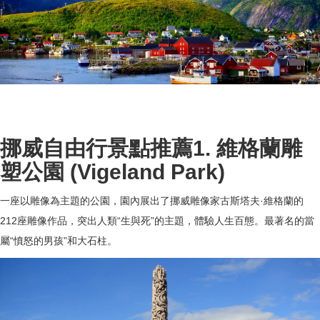
挪威自由行景點推薦1. 維格蘭雕
塑公園 (Vigeland Park)
一座以雕像為主題的公園，園內展出了挪威雕像家古斯塔夫·維格蘭的
212座雕像作品，突出人類“生與死”的主題，體驗人生百態。最著名的當
屬“憤怒的男孩”和大石柱。