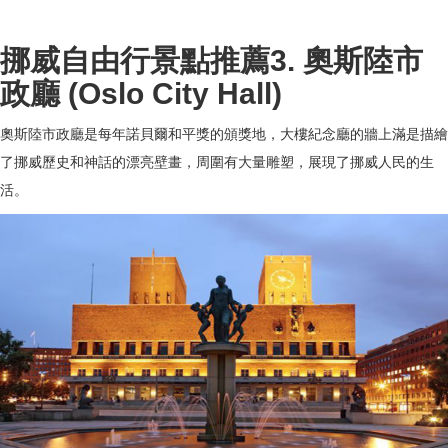
挪威自由行景點推薦3. 奧斯陸市
政廳 (Oslo City Hall)
奧斯陸市政廳是每年諾貝爾和平獎的頒獎地，大樓紀念廳的牆上滿是描繪
了挪威歷史和神話的漂亮壁畫，周圍有大量雕塑，展現了挪威人民的生
活。