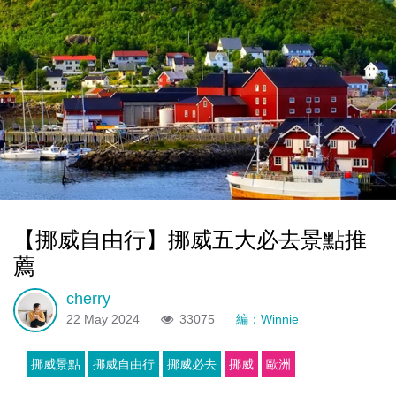
【挪威自由行】挪威五大必去景點推
薦
cherry
22 May 2024
33075
編：Winnie
挪威景點
挪威自由行
挪威必去
挪威
歐洲