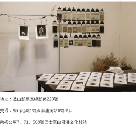
地址﹕釜山影島區絶影路220號
交通﹕釜山地鐵1號線南浦洞站6號出口
乘搭公車7、71、508號巴士至白淺灘文化村站