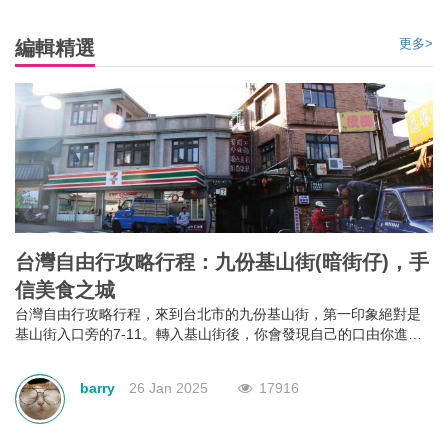
更多>
編輯精選
台灣自由行攻略行程：九份基山街(暗街仔)，手
信美食之城
台灣自由行攻略行程，來到台北市的九份基山街，第一印象絕對是
基山街入口旁的7-11。轉入基山街後，你會發現自己的口由你進入
街行後就已經不是屬於自己，它本能地＂口不停蹄＂地吃著整條街
上林立滿目的美食。有深坑烤臭豆腐、九份傳統魚丸、綜合魚丸
barry
26 Jan 2025
17916
湯、紅糟素肉圓、花生卷、油蔥粿、芋仔粿等等。基山街絕對是追
求keep fit體態的人，特別是女士門的一大挑戰。