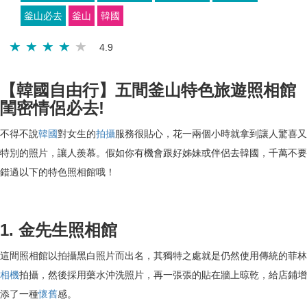
釜山必去
釜山
韓國
4.9
【韓國自由行】五間釜山特色旅遊照相館
閨密情侶必去!
不得不說
韓國
對女生的
拍攝
服務很貼心，花一兩個小時就拿到讓人驚喜又
特別的照片，讓人羨慕。假如你有機會跟好姊妹或伴侶去韓國，千萬不要
錯過以下的特色照相館哦！
1. 金先生照相館
這間照相館以拍攝黑白照片而出名，其獨特之處就是仍然使用傳統的菲林
相機
拍攝，然後採用藥水沖洗照片，再一張張的貼在牆上晾乾，給店鋪增
添了一種
懷舊
感。