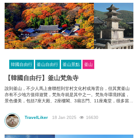
韓國自由行
釜山自由行
釜山景點
釜山
【韓國自由行】釜山梵魚寺
說到釜山，不少人馬上會聯想到甘村文化村或海雲台，但其實釜山
亦有不少地方值得遊覽，梵魚寺就是其中之一。梵魚寺環境靜謐，
景色優美，包括7座大殿、2座樓閣、3扇古門、11座庵堂，很多當地
人平日也會到這裡祈福或經此地登金井山。
TravelLiker
18 Jan 2025
16630