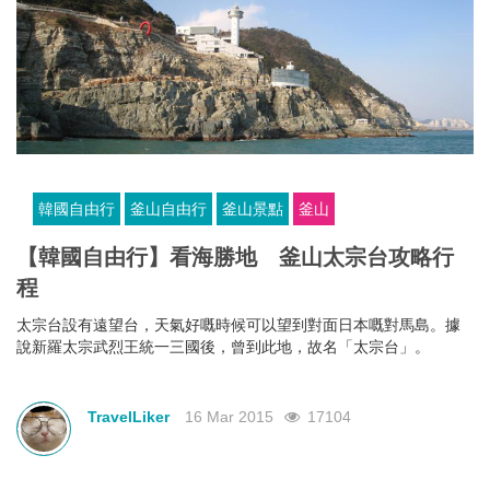
韓國自由行
釜山自由行
釜山景點
釜山
【韓國自由行】看海勝地 釜山太宗台攻略行
程
太宗台設有遠望台，天氣好嘅時候可以望到對面日本嘅對馬島。據
說新羅太宗武烈王統一三國後，曾到此地，故名「太宗台」。
TravelLiker
16 Mar 2015
17104