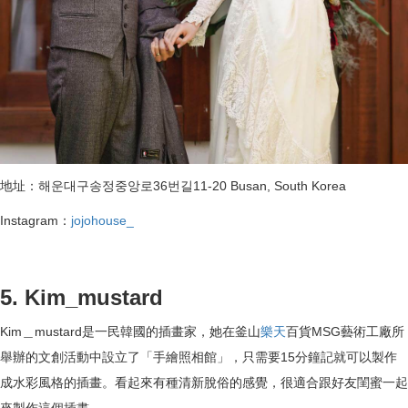
地址：해운대구송정중앙로36번길11-20 Busan, South Korea
Instagram：
jojohouse_
5. Kim_mustard
Kim＿mustard是一民韓國的插畫家，她在釜山
樂天
百貨MSG藝術工廠所
舉辦的文創活動中設立了「手繪照相館」，只需要15分鐘記就可以製作
成水彩風格的插畫。看起來有種清新脫俗的感覺，很適合跟好友閨蜜一起
來製作這個插畫。