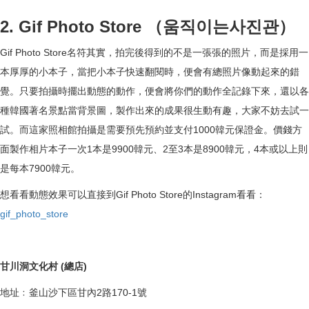
2. Gif Photo Store （움직이는사진관）
Gif Photo Store名符其實，拍完後得到的不是一張張的照片，而是採用一
本厚厚的小本子，當把小本子快速翻閱時，便會有總照片像動起來的錯
覺。只要拍攝時擺出動態的動作，便會將你們的動作全記錄下來，還以各
種韓國著名景點當背景圖，製作出來的成果很生動有趣，大家不妨去試一
試。而這家照相館拍攝是需要預先預約並支付1000韓元保證金。價錢方
面製作相片本子一次1本是9900韓元、2至3本是8900韓元，4本或以上則
是每本7900韓元。
想看看動態效果可以直接到Gif Photo Store的Instagram看看：
gif_photo_store
甘川洞文化村 (總店)
地址﹕釜山沙下區甘內2路170-1號