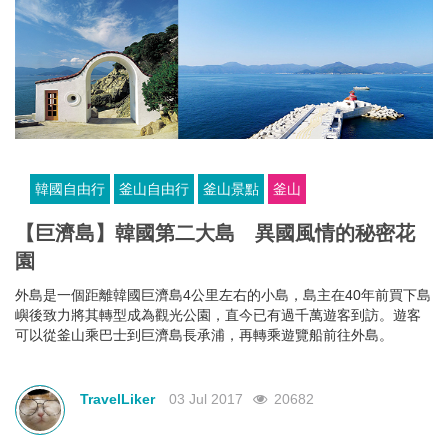
韓國自由行
釜山自由行
釜山景點
釜山
【巨濟島】韓國第二大島 異國風情的秘密花
園
外島是一個距離韓國巨濟島4公里左右的小島，島主在40年前買下島
嶼後致力將其轉型成為觀光公園，直今已有過千萬遊客到訪。遊客
可以從釜山乘巴士到巨濟島長承浦，再轉乘遊覽船前往外島。
TravelLiker
03 Jul 2017
20682