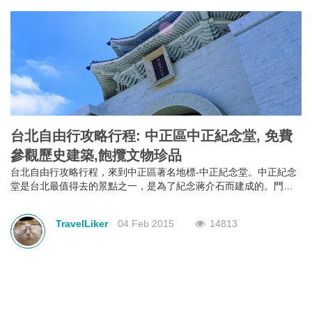
台北自由行攻略行程: 中正區中正紀念堂, 免費
參觀歷史建築,飽攬文物珍品
台北自由行攻略行程，來到中正區著名地標-中正紀念堂。中正紀念
堂是台北最值得去的景點之一，是為了紀念蔣介石而建成的。門票
免費，加上出色的建築風格，定必令你眼界大開。中正紀念堂以中
國庭園造景為主要設計思路，藍白的色調代表了自由、平等。除了
TravelLiker
04 Feb 2015
14813
參觀其各式各樣的建築風格，它另一個著名的表演是每小時的換班
儀式，表演項目是參觀中正紀念的重點之一，也是中正紀念堂背後
精神的一部份，去到一定要觀看完換班儀式才算是真真正正地參觀
完。