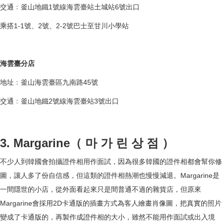
交通﹕釜山地鐵1號線海雲臺站土城站6號出口
乘搭1-1號、2號、2-2號巴士至甘川小學站
海雲臺分店
地址﹕釜山海雲臺區九南路45號
交通﹕釜山地鐵2號線海雲臺站3號出口
3. Margarine（ 마 가 린 상 점 ）
不少人到韓國會拍攝證件相用作面試，因為很多韓國的證件相都會幫你修
圖，讓人多了份自信感，但這類的證件相熱潮也慢慢減退。Margarine是
一間隱世的小店，從外面看起來只是間普通不過的雜貨店，但原來
Margarine會採用2D卡通版的插畫方式為客人繪畫肖像圖，把真實的照片
變成了卡通版的，再製作成證件相的大小，雖然不能用作面試或出入境