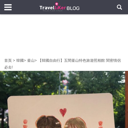
首頁
>
韓國
>
釜山
>
【韓國自由行】五間釜山特色旅遊照相館 閨密情侶
必去!