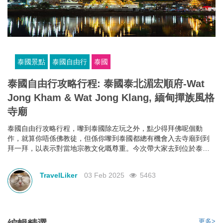
泰國景點
泰國自由行
泰國
泰國自由行攻略行程: 泰國泰北湄宏順府-Wat
Jong Kham & Wat Jong Klang, 緬甸撣族風格
寺廟
泰國自由行攻略行程，嚟到泰國除左玩之外，點少得拜佛呢個動
作，就算你唔係佛教徒，但係你嚟到泰國都總有機會入去寺廟到到
拜一拜，以表示對當地宗教文化嘅尊重。今次帶大家去到位於泰國
泰北湄宏順府嘅Wat Jong Kham & Wat Jong Klang，見到有個“&”就
估到呢個景點係指兩個人或物。無錯！Wat Jong Kham & Wat Jong
TravelLiker
03 Feb 2025
5463
Klang其實喺指兩座唔同嘅寺廟，但喺呢兩座寺廟竟然喺相連。寺廟
是 Tai Yai 的風格，亦都係緬甸撣族嘅風格。
更多>