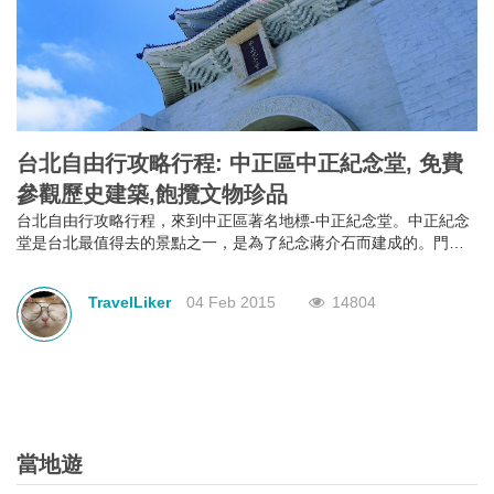
台北自由行攻略行程: 中正區中正紀念堂, 免費
參觀歷史建築,飽攬文物珍品
台北自由行攻略行程，來到中正區著名地標-中正紀念堂。中正紀念
堂是台北最值得去的景點之一，是為了紀念蔣介石而建成的。門票
免費，加上出色的建築風格，定必令你眼界大開。中正紀念堂以中
國庭園造景為主要設計思路，藍白的色調代表了自由、平等。除了
TravelLiker
04 Feb 2015
14804
參觀其各式各樣的建築風格，它另一個著名的表演是每小時的換班
儀式，表演項目是參觀中正紀念的重點之一，也是中正紀念堂背後
精神的一部份，去到一定要觀看完換班儀式才算是真真正正地參觀
完。
當地遊