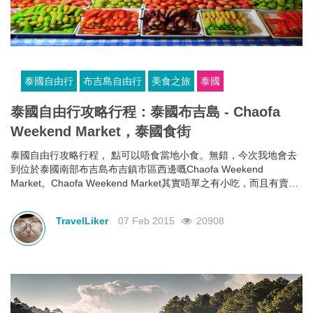
泰國自由行
布吉島自由行
美食之旅
泰國
泰國自由行攻略行程：泰國布吉島 - Chaofa
Weekend Market，泰國食街
泰國自由行攻略行程， 點可以唔食當地小食。無錯，今次我地會去
到位於泰國南部布吉島布吉鎮市區西邊嘅Chaofa Weekend
Market。Chaofa Weekend Market其實唔單之有小吃，而且有賣
衫、日用品同其他野，不過貨品的確比較普通，所以大家有時間凈
先再睇都未遲。最重要係行哂全部小食檔，食均全部你鐘意或未食
TravelLiker
07 Feb 2015
20908
過嘅小食。