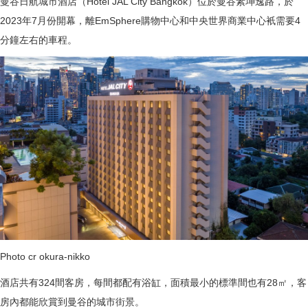
曼谷日航城市酒店（Hotel JAL City Bangkok）位於曼谷素坤逸路，於
2023年7月份開幕，離EmSphere購物中心和中央世界商業中心衹需要4
分鐘左右的車程。
Photo cr okura-nikko
酒店共有324間客房，每間都配有浴缸，面積最小的標準間也有28㎡，客
房內都能欣賞到曼谷的城市街景。