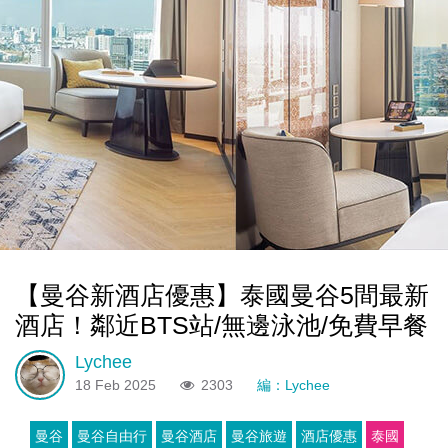
【曼谷新酒店優惠】泰國曼谷5間最新
酒店！鄰近BTS站/無邊泳池/免費早餐
Lychee
18 Feb 2025
2303
編：Lychee
曼谷
曼谷自由行
曼谷酒店
曼谷旅遊
酒店優惠
泰國