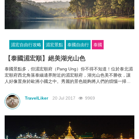
湄宏自由行攻略
湄宏景點
泰國自由行
泰國
【泰國湄宏順】絕美湖光山色
泰國景點多，但湄宏順府（Pang Ung）你不得不知道！位於泰北湄
宏順府西北角落泰緬邊界附近的湄宏順府，湖光山色美不勝收，讓
人好像置身於歐洲小國之中。秀麗的景色能夠將人們的煩惱一掃而
空，非常適合工作忙碌的香港人來這個秘境放鬆一下。
TravelLiker
20 Jul 2017
9969