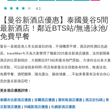
4.1
【曼谷新酒店優惠】泰國曼谷5間
最新酒店！鄰近BTS站/無邊泳池/
免費早餐
曼谷一直都是港人常去旅遊目的地，不僅機票平價，酒店的性價比也超
高。travelliker今天為大家整理了幾家2025曼谷新酒店優惠，這些新開幕
酒店的位置都很好，大都鄰近BTS站和曼谷熱門景點，方便你去往各大曼
谷景點，可以節省很多時間~而且每家曼谷住宿都各有特色，無邊泳池、
免費早餐、酒吧樂隊、陽光露台、藝術墻畫......不如來看看有沒有合你心
意的曼谷新酒店吧！
更多酒店優惠詳情：
泰國布吉新酒店優惠
|
首爾酒店優惠
|
塞班島酒店優惠
|
酒店折扣碼
|
東
京新酒店優惠
|
沖繩新酒店優惠
|
札幌新酒店優惠