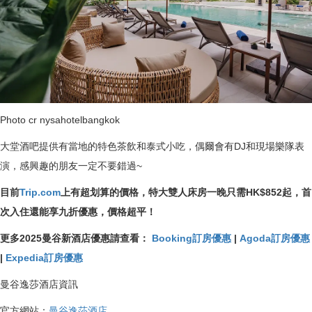
Photo cr nysahotelbangkok
大堂酒吧提供有當地的特色茶飲和泰式小吃，偶爾會有DJ和現場樂隊表
演，感興趣的朋友一定不要錯過~
目前
Trip.com
上有超划算的價格，特大雙人床房一晚只需HK$852起，首
次入住還能享九折優惠，價格超平！
更多2025曼谷新酒店優惠請查看：
Booking訂房優惠
|
Agoda訂房優惠
|
Expedia訂房優惠
曼谷逸莎酒店資訊
官方網站：
曼谷逸莎酒店