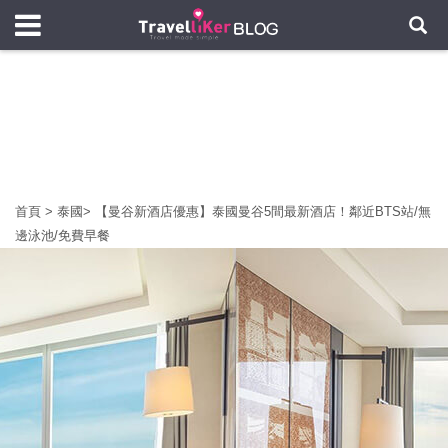
首頁
>
泰國
>
【曼谷新酒店優惠】泰國曼谷5間最新酒店！鄰近BTS站/無
邊泳池/免費早餐