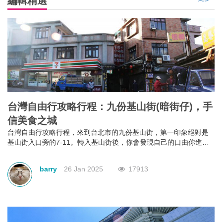
編輯精選
台灣自由行攻略行程：九份基山街(暗街仔)，手
信美食之城
台灣自由行攻略行程，來到台北市的九份基山街，第一印象絕對是
基山街入口旁的7-11。轉入基山街後，你會發現自己的口由你進入
街行後就已經不是屬於自己，它本能地＂口不停蹄＂地吃著整條街
上林立滿目的美食。有深坑烤臭豆腐、九份傳統魚丸、綜合魚丸
barry
26 Jan 2025
17913
湯、紅糟素肉圓、花生卷、油蔥粿、芋仔粿等等。基山街絕對是追
求keep fit體態的人，特別是女士門的一大挑戰。