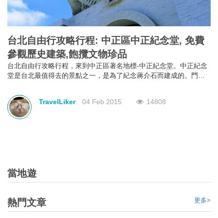
台北自由行攻略行程: 中正區中正紀念堂, 免費
參觀歷史建築,飽攬文物珍品
台北自由行攻略行程，來到中正區著名地標-中正紀念堂。中正紀念
堂是台北最值得去的景點之一，是為了紀念蔣介石而建成的。門票
免費，加上出色的建築風格，定必令你眼界大開。中正紀念堂以中
國庭園造景為主要設計思路，藍白的色調代表了自由、平等。除了
TravelLiker
04 Feb 2015
14808
參觀其各式各樣的建築風格，它另一個著名的表演是每小時的換班
儀式，表演項目是參觀中正紀念的重點之一，也是中正紀念堂背後
精神的一部份，去到一定要觀看完換班儀式才算是真真正正地參觀
完。
當地遊
更多>
熱門文章