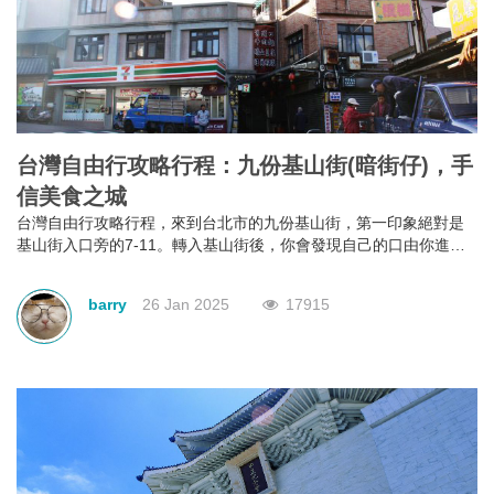
台灣自由行攻略行程：九份基山街(暗街仔)，手
信美食之城
台灣自由行攻略行程，來到台北市的九份基山街，第一印象絕對是
基山街入口旁的7-11。轉入基山街後，你會發現自己的口由你進入
街行後就已經不是屬於自己，它本能地＂口不停蹄＂地吃著整條街
上林立滿目的美食。有深坑烤臭豆腐、九份傳統魚丸、綜合魚丸
barry
26 Jan 2025
17915
湯、紅糟素肉圓、花生卷、油蔥粿、芋仔粿等等。基山街絕對是追
求keep fit體態的人，特別是女士門的一大挑戰。