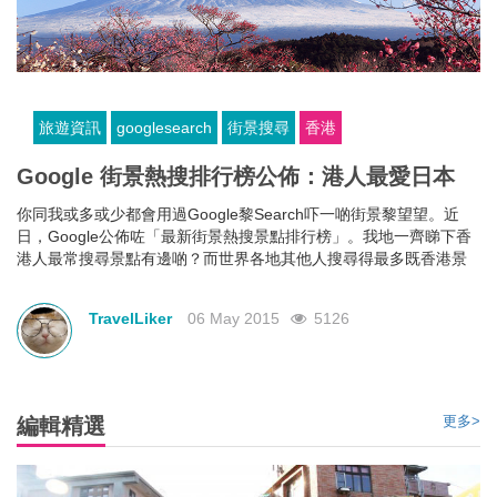
旅遊資訊
googlesearch
街景搜尋
香港
Google 街景熱搜排行榜公佈：港人最愛日本
你同我或多或少都會用過Google黎Search吓一啲街景黎望望。近
日，Google公佈咗「最新街景熱搜景點排行榜」。我地一齊睇下香
港人最常搜尋景點有邊啲？而世界各地其他人搜尋得最多既香港景
點又係邊啲？
Google今次透過佢所提供既地圖街景服務搜尋次數去計算出相關排
TravelLiker
06 May 2015
5126
名，下面係全球網友最常搜尋既香港景點，排名頭三位分別係長
洲、南丫島及馬灣公園。前兩名都係歐美人士熱門旅遊既地方，而
第三名馬灣公園就係國內人士熱門旅遊景點，竟然排得過海洋公
園，真係難以置信。
更多>
編輯精選