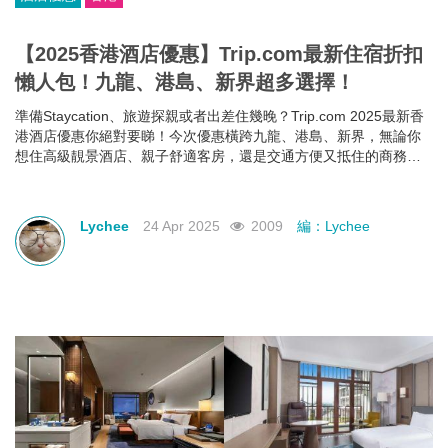
【2025香港酒店優惠】Trip.com最新住宿折扣
懶人包！九龍、港島、新界超多選擇！
準備Staycation、旅遊探親或者出差住幾晚？Trip.com 2025最新香
港酒店優惠你絕對要睇！今次優惠橫跨九龍、港島、新界，無論你
想住高級靚景酒店、親子舒適客房，還是交通方便又抵住的商務型
酒店，通通有齊！文內幫你整理好了人氣酒店推介＋實際優惠價格
＋即睇即訂連結，快啲一齊睇睇邊間啱心水
Lychee
24 Apr 2025
2009
編：Lychee