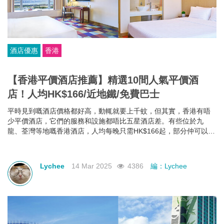
酒店優惠
香港
【香港平價酒店推薦】精選10間人氣平價酒
店！人均HK$166/近地鐵/免費巴士
平時見到嘅酒店價格都好高，動輒就要上千蚊，但其實，香港有唔
少平價酒店，它們的服務和設施都唔比五星酒店差。有些位於九
龍、荃灣等地嘅香港酒店，人均每晚只需HK$166起，部分仲可以欣
賞維港海景，性價比極高！如果你有需要，不如一齊睇下有咩香港
平價酒店推薦啦~
Lychee
14 Mar 2025
4386
編：Lychee