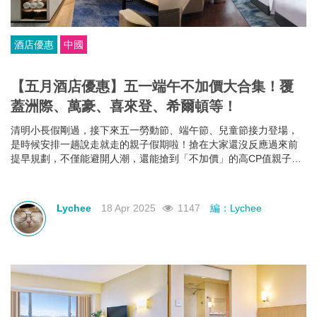
酒店優惠
中國
【五月酒店優惠】五一端午不加價大合集！覆
蓋洲際、萬豪、喜來登、希爾頓等！
清明小長假剛過，接下來五一勞動節、端午節、兒童節接力登場，
是時候安排一趟說走就走的親子假期啦！搶在大家還沒反應過來前
提早規劃，不僅能避開人潮，還能搶到「不加價」的高CP值親子酒
店組合，給孩子一份期待，也給自己一個喘口氣的機會。我們為你
蒐集了中國江浙一帶熱門的親子酒店資訊，雖然部分「不加價」方
案尚未全面上架，但只要掌握好訂房時機，仍有機會撿到超值好
Lychee
18 Apr 2025
1147
編：Lychee
康！