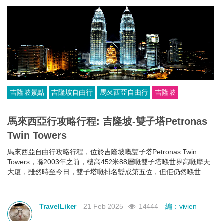
吉隆坡景點
吉隆坡自由行
馬來西亞自由行
吉隆坡
馬來西亞行攻略行程: 吉隆坡-雙子塔Petronas
Twin Towers
馬來西亞自由行攻略行程，位於吉隆坡嘅雙子塔Petronas Twin
Towers，喺2003年之前，樓高452米88層嘅雙子塔喺世界高嘅摩天
大厦，雖然時至今日，雙子塔嘅排名變成第五位，但佢仍然喺世界
最高嘅雙棟大樓。
TravelLiker
21 Feb 2025
14444
編：vivien