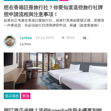
想在香港註冊旅行社？你要知道這些旅行社牌
照申請流程與注意事項！
如果你正考慮在香港註冊旅行社，或者打算將副業變正職，那麼第
一件事就是：你必須旅行代理商牌照申請。根據《旅遊業條例》第
634章規定，不論你是獨資、合夥還是有限公司，只要你打算經營外
遊團或接待到港旅客的業務，都必須向旅遊業監管局申請並持有有
Lychee
18 Jul 2025
3534
編：
效的旅行代理商牌照。沒有這個牌照？那就不能經營！
Lychee
酒店優惠
香港
想訂酒店省錢？這些Expedia信用卡優惠別錯