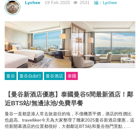
Lychee
19 Feb 2025
2531
編：Lychee
曼谷
曼谷自由行
曼谷酒店
泰國
【曼谷新酒店優惠】泰國曼谷5間最新酒店！鄰
近BTS站/無邊泳池/免費早餐
曼谷一直都是港人常去旅遊目的地，不僅機票平價，酒店的性價比
也超高。travelliker今天為大家整理了幾家2025曼谷新酒店優惠，這
些新開幕酒店的位置都很好，大都鄰近BTS站和曼谷熱門景點，方
便你去往各大曼谷景點，可以節省很多時間~而且每家曼谷住宿都各
有特色，無邊泳池、免費早餐、酒吧樂隊、陽光露台、藝術墻畫......