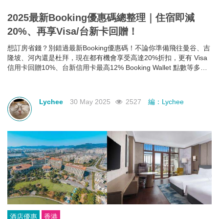
2025最新Booking優惠碼總整理｜住宿即減
20%、再享Visa/台新卡回贈！
想訂房省錢？別錯過最新Booking優惠碼！不論你準備飛往曼谷、吉
隆坡、河內還是杜拜，現在都有機會享受高達20%折扣，更有 Visa
信用卡回贈10%、台新信用卡最高12% Booking Wallet 點數等多重
回饋。現在就教你怎麼領、怎麼用，讓你下次訂房輕鬆又划算！
Lychee
30 May 2025
2527
編：Lychee
酒店優惠
香港