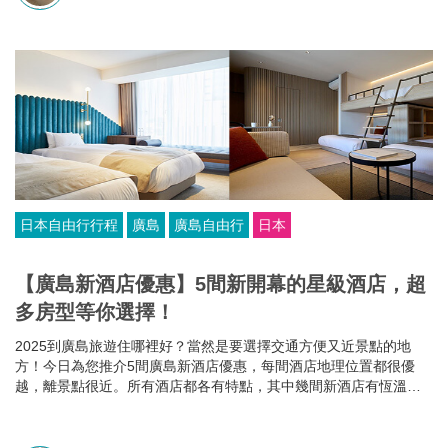
日本自由行行程
廣島
廣島自由行
日本
【廣島新酒店優惠】5間新開幕的星級酒店，超
多房型等你選擇！
2025到廣島旅遊住哪裡好？當然是要選擇交通方便又近景點的地
方！今日為您推介5間廣島新酒店優惠，每間酒店地理位置都很優
越，離景點很近。所有酒店都各有特點，其中幾間新酒店有恆溫泳
池和桑拿房，部分酒店的餐食選擇比較多，有些廣島酒店還可以攜
帶寵物入住，住哪家就看你個人的需要啦~