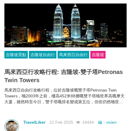
吉隆坡景點
吉隆坡自由行
馬來西亞自由行
吉隆坡
馬來西亞行攻略行程: 吉隆坡-雙子塔Petronas
Twin Towers
馬來西亞自由行攻略行程，位於吉隆坡嘅雙子塔Petronas Twin
Towers，喺2003年之前，樓高452米88層嘅雙子塔喺世界高嘅摩天
大厦，雖然時至今日，雙子塔嘅排名變成第五位，但佢仍然喺世界
最高嘅雙棟大樓。
TravelLiker
21 Feb 2025
14444
編：vivien