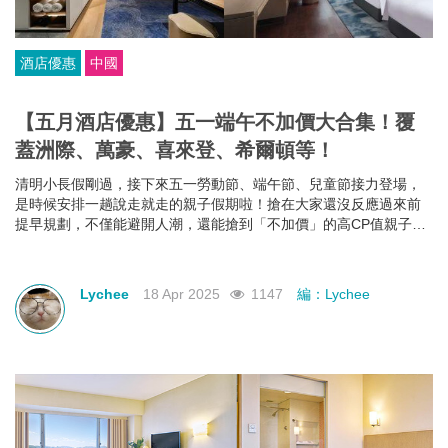
酒店優惠
中國
【五月酒店優惠】五一端午不加價大合集！覆
蓋洲際、萬豪、喜來登、希爾頓等！
清明小長假剛過，接下來五一勞動節、端午節、兒童節接力登場，
是時候安排一趟說走就走的親子假期啦！搶在大家還沒反應過來前
提早規劃，不僅能避開人潮，還能搶到「不加價」的高CP值親子酒
店組合，給孩子一份期待，也給自己一個喘口氣的機會。我們為你
蒐集了中國江浙一帶熱門的親子酒店資訊，雖然部分「不加價」方
案尚未全面上架，但只要掌握好訂房時機，仍有機會撿到超值好
Lychee
18 Apr 2025
1147
編：Lychee
康！