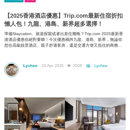
【2025香港酒店優惠】Trip.com最新住宿折扣
懶人包！九龍、港島、新界超多選擇！
準備Staycation、旅遊探親或者出差住幾晚？Trip.com 2025最新香
港酒店優惠你絕對要睇！今次優惠橫跨九龍、港島、新界，無論你
想住高級靚景酒店、親子舒適客房，還是交通方便又抵住的商務型
酒店，通通有齊！文內幫你整理好了人氣酒店推介＋實際優惠價格
＋即睇即訂連結，快啲一齊睇睇邊間啱心水
Lychee
24 Apr 2025
2008
編：Lychee