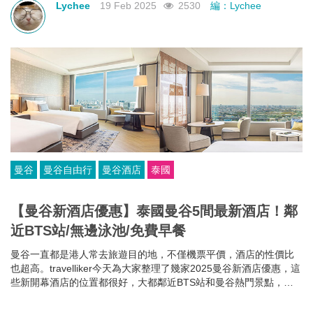
Lychee
19 Feb 2025
2530
編：Lychee
曼谷
曼谷自由行
曼谷酒店
泰國
【曼谷新酒店優惠】泰國曼谷5間最新酒店！鄰
近BTS站/無邊泳池/免費早餐
曼谷一直都是港人常去旅遊目的地，不僅機票平價，酒店的性價比
也超高。travelliker今天為大家整理了幾家2025曼谷新酒店優惠，這
些新開幕酒店的位置都很好，大都鄰近BTS站和曼谷熱門景點，方
便你去往各大曼谷景點，可以節省很多時間~而且每家曼谷住宿都各
有特色，無邊泳池、免費早餐、酒吧樂隊、陽光露台、藝術墻畫......