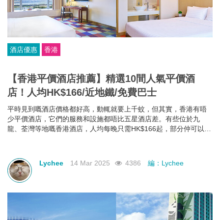
酒店優惠
香港
【香港平價酒店推薦】精選10間人氣平價酒
店！人均HK$166/近地鐵/免費巴士
平時見到嘅酒店價格都好高，動輒就要上千蚊，但其實，香港有唔
少平價酒店，它們的服務和設施都唔比五星酒店差。有些位於九
龍、荃灣等地嘅香港酒店，人均每晚只需HK$166起，部分仲可以欣
賞維港海景，性價比極高！如果你有需要，不如一齊睇下有咩香港
平價酒店推薦啦~
Lychee
14 Mar 2025
4386
編：Lychee