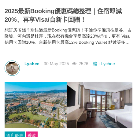
2025最新Booking優惠碼總整理｜住宿即減
20%、再享Visa/台新卡回贈！
想訂房省錢？別錯過最新Booking優惠碼！不論你準備飛往曼谷、吉
隆坡、河內還是杜拜，現在都有機會享受高達20%折扣，更有 Visa
信用卡回贈10%、台新信用卡最高12% Booking Wallet 點數等多重
回饋。現在就教你怎麼領、怎麼用，讓你下次訂房輕鬆又划算！
Lychee
30 May 2025
2526
編：Lychee
酒店優惠
香港