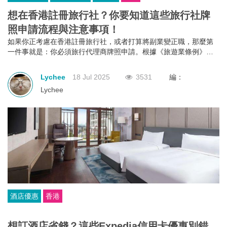
想在香港註冊旅行社？你要知道這些旅行社牌
照申請流程與注意事項！
如果你正考慮在香港註冊旅行社，或者打算將副業變正職，那麼第
一件事就是：你必須旅行代理商牌照申請。根據《旅遊業條例》第
634章規定，不論你是獨資、合夥還是有限公司，只要你打算經營外
遊團或接待到港旅客的業務，都必須向旅遊業監管局申請並持有有
Lychee
18 Jul 2025
3531
編：
效的旅行代理商牌照。沒有這個牌照？那就不能經營！
Lychee
酒店優惠
香港
想訂酒店省錢？這些Expedia信用卡優惠別錯