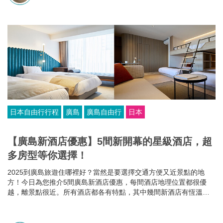
日本自由行行程
廣島
廣島自由行
日本
【廣島新酒店優惠】5間新開幕的星級酒店，超
多房型等你選擇！
2025到廣島旅遊住哪裡好？當然是要選擇交通方便又近景點的地
方！今日為您推介5間廣島新酒店優惠，每間酒店地理位置都很優
越，離景點很近。所有酒店都各有特點，其中幾間新酒店有恆溫泳
池和桑拿房，部分酒店的餐食選擇比較多，有些廣島酒店還可以攜
帶寵物入住，住哪家就看你個人的需要啦~