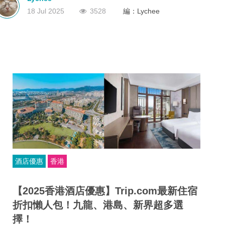
有效的旅行代理商牌照。沒有這個牌照？那就不能經營！
深圳
香港
中國
18 Jul 2025
3528
編：Lychee
酒店優惠
香港
【2025香港酒店優惠】Trip.com最新住宿
折扣懶人包！九龍、港島、新界超多選
擇！