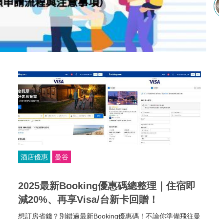
酒店優惠
曼谷
2025最新Booking優惠碼總整理｜住宿即
減20%、再享Visa/台新卡回贈！
想訂房省錢？別錯過最新Booking優惠碼！不論你準備飛往曼