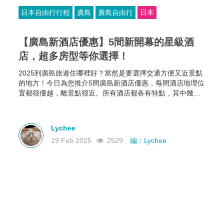
日本自由行行程
廣島
廣島自由行
日本
【廣島新酒店優惠】5間新開幕的星級酒
店，超多房型等你選擇！
2025到廣島旅遊住哪裡好？當然是要選擇交通方便又近景點
的地方！今日為您推介5間廣島新酒店優惠，每間酒店地理位
置都很優越，離景點很近。所有酒店都各有特點，其中幾間
新酒店有恆溫泳池和桑拿房，部分酒店的餐食選擇比較多，
有些廣島酒店還可以攜帶寵物入住，住哪家就看你個人的需
要啦~
Lychee
19 Feb 2025
2529
編：Lychee