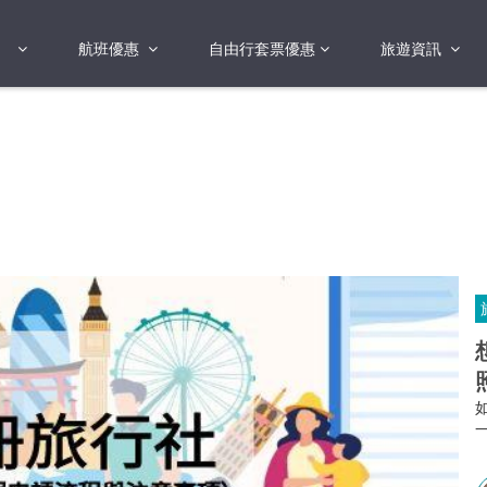
航班優惠
自由行套票優惠
旅遊資訊
2018年
2019年
亞洲
港澳地區 日本 
國
2017年
歐洲
2019年
美洲
FI蛋
澳洲
險
非洲
其他