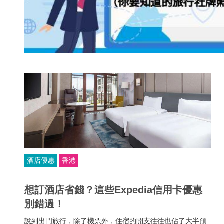
酒店優惠
香港
想訂酒店省錢？這些Expedia信用卡優惠
別錯過！
說到出門旅行，除了機票外，住宿的開支往往也佔了大半預