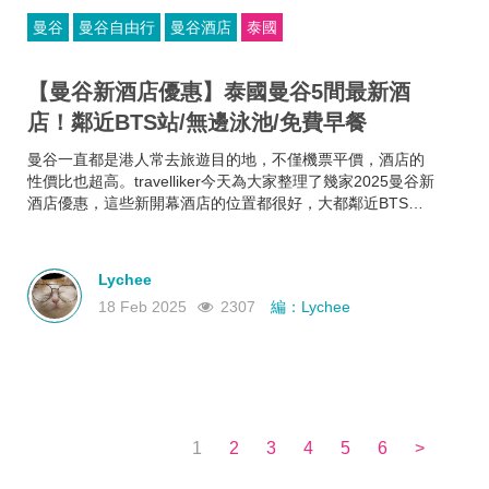
曼谷
曼谷自由行
曼谷酒店
泰國
【曼谷新酒店優惠】泰國曼谷5間最新酒
店！鄰近BTS站/無邊泳池/免費早餐
曼谷一直都是港人常去旅遊目的地，不僅機票平價，酒店的
性價比也超高。travelliker今天為大家整理了幾家2025曼谷新
酒店優惠，這些新開幕酒店的位置都很好，大都鄰近BTS站
和曼谷熱門景點，方便你去往各大曼谷景點，可以節省很多
時間~而且每家曼谷住宿都各有特色，無邊泳池、免費早餐、
酒吧樂隊、陽光露台、藝術墻畫......不如來看看有沒有合你心
Lychee
意的曼谷新酒店吧！
18 Feb 2025
2307
編：Lychee
1
2
3
4
5
6
>