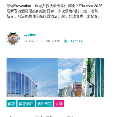
準備Staycation、旅遊探親或者出差住幾晚？Trip.com 2025
最新香港酒店優惠你絕對要睇！今次優惠橫跨九龍、港島、
新界，無論你想住高級靚景酒店、親子舒適客房，還是交通
方便又抵住的商務型酒店，通通有齊！文內幫你整理好了人
氣酒店推介＋實際優惠價格＋即睇即訂連結，快啲一齊睇睇
邊間啱心水
Lychee
24 Apr 2025
2008
編：Lychee
優惠
優惠酒店
酒店優惠
香港