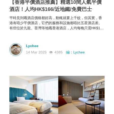
【香港平價酒店推薦】精選10間人氣平價
酒店！人均HK$166/近地鐵/免費巴士
平時見到嘅酒店價格都好高，動輒就要上千蚊，但其實，香
港有唔少平價酒店，它們的服務和設施都唔比五星酒店差。
有些位於九龍、荃灣等地嘅香港酒店，人均每晚只需HK$166
起，部分仲可以欣賞維港海景，性價比極高！如果你有需
要，不如一齊睇下有咩香港平價酒店推薦啦~
Lychee
14 Mar 2025
4385
編：Lychee