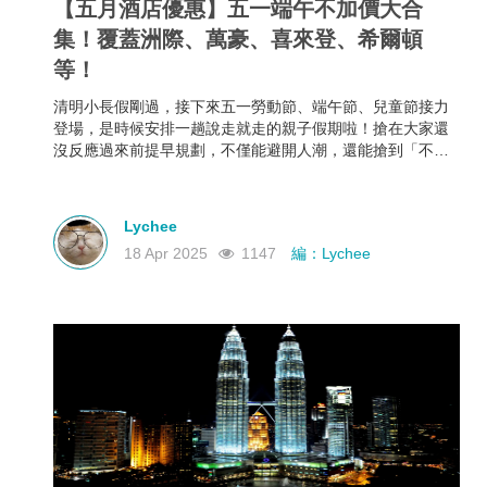
【五月酒店優惠】五一端午不加價大合
集！覆蓋洲際、萬豪、喜來登、希爾頓
等！
清明小長假剛過，接下來五一勞動節、端午節、兒童節接力
登場，是時候安排一趟說走就走的親子假期啦！搶在大家還
沒反應過來前提早規劃，不僅能避開人潮，還能搶到「不加
價」的高CP值親子酒店組合，給孩子一份期待，也給自己一
個喘口氣的機會。我們為你蒐集了中國江浙一帶熱門的親子
酒店資訊，雖然部分「不加價」方案尚未全面上架，但只要
Lychee
掌握好訂房時機，仍有機會撿到超值好康！
18 Apr 2025
1147
編：Lychee