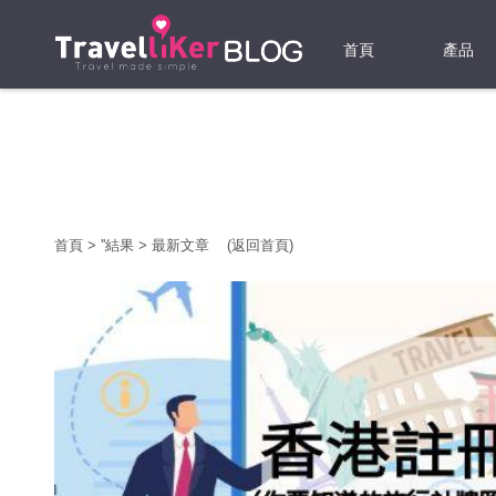
首頁
產品
機票
酒店
當地游
首頁
>
'
'結果
>
最新文章
(返回首頁)
租借WI
旅遊保