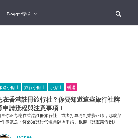
Blogger專欄
Blogger專欄
台北
台南
台中
台灣
泰
東京
大阪
京都
神戶
北海道
札幌
小樽
日本
登入/註冊
福岡
沖繩
登別
阿蘇
岡山
奈良
層雲峽
名古屋
鹿兒島
新宿
宮崎
金澤
富良野
四國
熊本
九州
首爾
釜山
濟州
韓國
旅遊小貼士
旅行小貼士
小貼士
香港
曼谷
芭堤雅
華欣
清邁
清萊
大城府
泰國
素可泰
羅勇
其他
普吉
想在香港註冊旅行社？你要知道這些旅行社牌
照申請流程與注意事項！
新加坡
如果你正考慮在香港註冊旅行社，或者打算將副業變正職，那麼第
新山
吉隆坡
馬六甲
狄臣港
檳城
馬來西亞
一件事就是：你必須旅行代理商牌照申請。根據《旅遊業條例》第
634章規定，不論你是獨資、合夥還是有限公司，只要你打算經營
峴港
胡志明市
芽莊
越南
外遊團或接待到港旅客的業務，都必須向旅遊業監管局申請並持有
Lychee