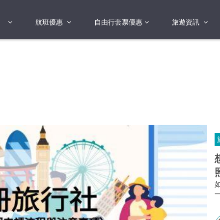
航班優惠
自由行套票優惠
旅遊資訊
2018年
2019年
亞洲
港澳地區 日本 
國
2017年
歐洲
2019年
美洲
FI蛋
澳洲
險
非洲
其他