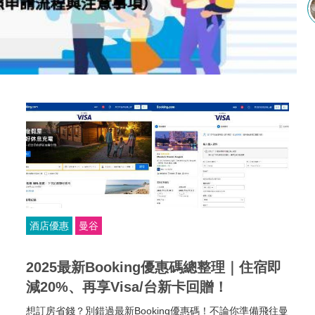
酒店優惠
曼谷
2025最新Booking優惠碼總整理｜住宿即
減20%、再享Visa/台新卡回贈！
想訂房省錢？別錯過最新Booking優惠碼！不論你準備飛往曼