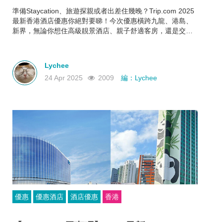
準備Staycation、旅遊探親或者出差住幾晚？Trip.com 2025
最新香港酒店優惠你絕對要睇！今次優惠橫跨九龍、港島、
新界，無論你想住高級靚景酒店、親子舒適客房，還是交通
方便又抵住的商務型酒店，通通有齊！文內幫你整理好了人
氣酒店推介＋實際優惠價格＋即睇即訂連結，快啲一齊睇睇
邊間啱心水
Lychee
24 Apr 2025
2009
編：Lychee
優惠
優惠酒店
酒店優惠
香港