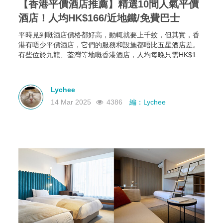
【香港平價酒店推薦】精選10間人氣平價
酒店！人均HK$166/近地鐵/免費巴士
平時見到嘅酒店價格都好高，動輒就要上千蚊，但其實，香
港有唔少平價酒店，它們的服務和設施都唔比五星酒店差。
有些位於九龍、荃灣等地嘅香港酒店，人均每晚只需HK$166
起，部分仲可以欣賞維港海景，性價比極高！如果你有需
要，不如一齊睇下有咩香港平價酒店推薦啦~
Lychee
14 Mar 2025
4386
編：Lychee