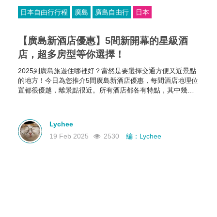
日本自由行行程
廣島
廣島自由行
日本
【廣島新酒店優惠】5間新開幕的星級酒
店，超多房型等你選擇！
2025到廣島旅遊住哪裡好？當然是要選擇交通方便又近景點
的地方！今日為您推介5間廣島新酒店優惠，每間酒店地理位
置都很優越，離景點很近。所有酒店都各有特點，其中幾間
新酒店有恆溫泳池和桑拿房，部分酒店的餐食選擇比較多，
有些廣島酒店還可以攜帶寵物入住，住哪家就看你個人的需
要啦~
Lychee
19 Feb 2025
2530
編：Lychee