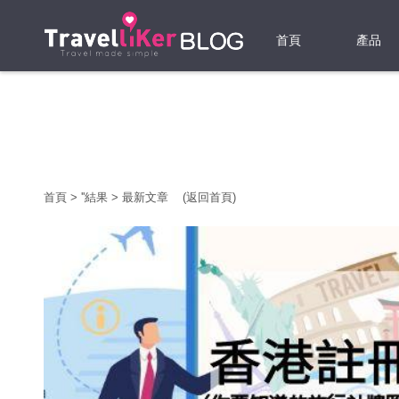
首頁
產品
機票
酒店
當地游
首頁
>
'
'結果
>
最新文章
(返回首頁)
租借WI
旅遊保