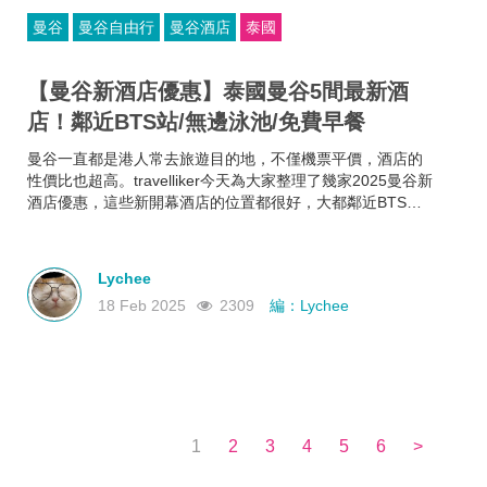
曼谷
曼谷自由行
曼谷酒店
泰國
【曼谷新酒店優惠】泰國曼谷5間最新酒
店！鄰近BTS站/無邊泳池/免費早餐
曼谷一直都是港人常去旅遊目的地，不僅機票平價，酒店的
性價比也超高。travelliker今天為大家整理了幾家2025曼谷新
酒店優惠，這些新開幕酒店的位置都很好，大都鄰近BTS站
和曼谷熱門景點，方便你去往各大曼谷景點，可以節省很多
時間~而且每家曼谷住宿都各有特色，無邊泳池、免費早餐、
酒吧樂隊、陽光露台、藝術墻畫......不如來看看有沒有合你心
Lychee
意的曼谷新酒店吧！
18 Feb 2025
2309
編：Lychee
1
2
3
4
5
6
>