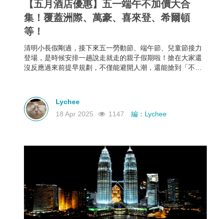
【五月酒店優惠】五一端午不加價大合
集！覆蓋洲際、萬豪、喜來登、希爾頓
等！
清明小長假剛過，接下來五一勞動節、端午節、兒童節接力
登場，是時候安排一趟說走就走的親子假期啦！搶在大家還
沒反應過來前提早規劃，不僅能避開人潮，還能搶到「不加
價」的高CP值親子酒店組合，給孩子一份期待，也給自己一
個喘口氣的機會。我們為你蒐集了中國江浙一帶熱門的親子
酒店資訊，雖然部分「不加價」方案尚未全面上架，但只要
Lychee
掌握好訂房時機，仍有機會撿到超值好康！
18 Apr 2025
1147
編：Lychee