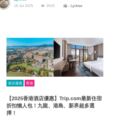
有效的旅行代理商牌照。沒有這個牌照？那就不能經營！
深圳
香港
中國
18 Jul 2025
3533
編：Lychee
酒店優惠
香港
【2025香港酒店優惠】Trip.com最新住宿
折扣懶人包！九龍、港島、新界超多選
擇！