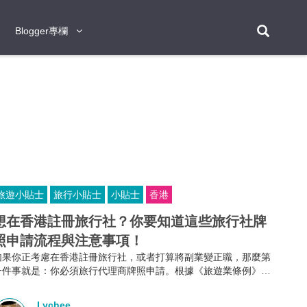
Blogger專欄
Blogger專欄
台北
台南
台中
台灣
泰
東京
大阪
京都
神戶
北海道
札幌
小樽
日本
登入/註冊
福岡
沖繩
登別
阿蘇
岡山
奈良
層雲峽
名古屋
鹿兒島
新宿
宮崎
金澤
富良野
四國
熊本
九州
首爾
釜山
濟州
韓國
旅遊小貼士
旅行小貼士
小貼士
香港
曼谷
芭堤雅
華欣
清邁
清萊
大城府
泰國
素可泰
羅勇
其他
普吉
想在香港註冊旅行社？你要知道這些旅行社牌
照申請流程與注意事項！
新加坡
如果你正考慮在香港註冊旅行社，或者打算將副業變正職，那麼第
新山
吉隆坡
馬六甲
狄臣港
檳城
馬來西亞
一件事就是：你必須旅行代理商牌照申請。根據《旅遊業條例》第
634章規定，不論你是獨資、合夥還是有限公司，只要你打算經營
峴港
胡志明市
芽莊
越南
外遊團或接待到港旅客的業務，都必須向旅遊業監管局申請並持有
Lychee