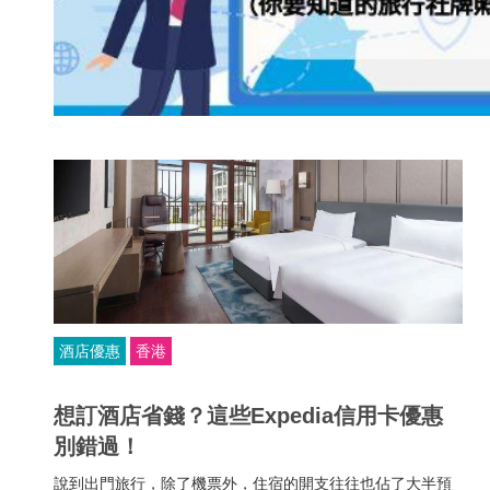
酒店優惠
香港
想訂酒店省錢？這些Expedia信用卡優惠
別錯過！
說到出門旅行，除了機票外，住宿的開支往往也佔了大半預