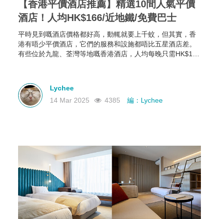
【香港平價酒店推薦】精選10間人氣平價
酒店！人均HK$166/近地鐵/免費巴士
平時見到嘅酒店價格都好高，動輒就要上千蚊，但其實，香
港有唔少平價酒店，它們的服務和設施都唔比五星酒店差。
有些位於九龍、荃灣等地嘅香港酒店，人均每晚只需HK$166
起，部分仲可以欣賞維港海景，性價比極高！如果你有需
要，不如一齊睇下有咩香港平價酒店推薦啦~
Lychee
14 Mar 2025
4385
編：Lychee