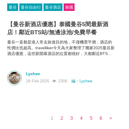
曼谷
曼谷自由行
曼谷酒店
泰國
【曼谷新酒店優惠】泰國曼谷5間最新酒
店！鄰近BTS站/無邊泳池/免費早餐
曼谷一直都是港人常去旅遊目的地，不僅機票平價，酒店的
性價比也超高。travelliker今天為大家整理了幾家2025曼谷新
酒店優惠，這些新開幕酒店的位置都很好，大都鄰近BTS站
和曼谷熱門景點，方便你去往各大曼谷景點，可以節省很多
時間~而且每家曼谷住宿都各有特色，無邊泳池、免費早餐、
酒吧樂隊、陽光露台、藝術墻畫......不如來看看有沒有合你心
Lychee
意的曼谷新酒店吧！
18 Feb 2025
2306
編：Lychee
1
2
3
4
5
6
>