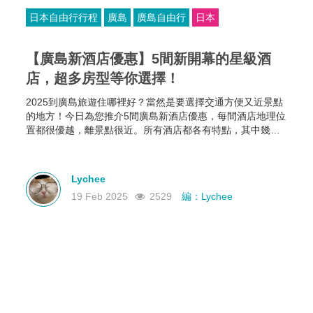
日本自由行行程
廣島
廣島自由行
日本
【廣島新酒店優惠】5間新開幕的星級酒
店，超多房型等你選擇！
2025到廣島旅遊住哪裡好？當然是要選擇交通方便又近景點
的地方！今日為您推介5間廣島新酒店優惠，每間酒店地理位
置都很優越，離景點很近。所有酒店都各有特點，其中幾間
新酒店有恆溫泳池和桑拿房，部分酒店的餐食選擇比較多，
有些廣島酒店還可以攜帶寵物入住，住哪家就看你個人的需
要啦~
Lychee
19 Feb 2025
2529
編：Lychee