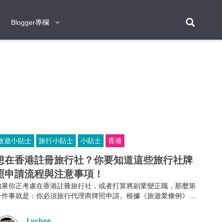
Blogger專欄
Blogger專欄
台北
台南
台中
台灣
泰
東京
大阪
京都
神戶
北海道
札幌
小樽
日本
登入/註冊
福岡
沖繩
登別
阿蘇
岡山
奈良
層雲峽
名古屋
鹿兒島
新宿
宮崎
金澤
富良野
四國
熊本
九州
首爾
釜山
濟州
韓國
旅遊小貼士
旅行小貼士
小貼士
香港
曼谷
芭堤雅
華欣
清邁
清萊
大城府
泰國
素可泰
羅勇
其他
普吉
想在香港註冊旅行社？你要知道這些旅行社牌
照申請流程與注意事項！
新加坡
如果你正考慮在香港註冊旅行社，或者打算將副業變正職，那麼第
新山
吉隆坡
馬六甲
狄臣港
檳城
馬來西亞
一件事就是：你必須旅行代理商牌照申請。根據《旅遊業條例》第
634章規定，不論你是獨資、合夥還是有限公司，只要你打算經營
峴港
胡志明市
芽莊
越南
外遊團或接待到港旅客的業務，都必須向旅遊業監管局申請並持有
Lychee