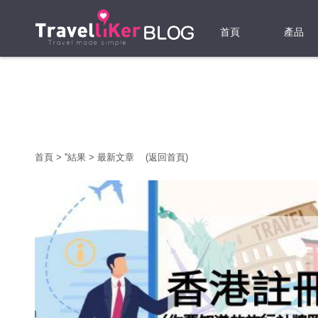
首頁
產品
機票
酒店
當地游
首頁
>
'
'結果
>
最新文章
(返回首頁)
租借WI
旅遊保