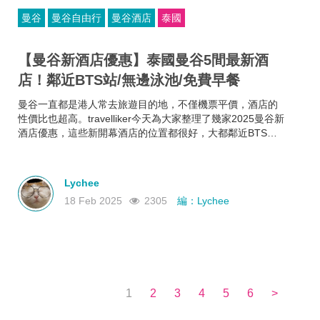
曼谷
曼谷自由行
曼谷酒店
泰國
【曼谷新酒店優惠】泰國曼谷5間最新酒
店！鄰近BTS站/無邊泳池/免費早餐
曼谷一直都是港人常去旅遊目的地，不僅機票平價，酒店的
性價比也超高。travelliker今天為大家整理了幾家2025曼谷新
酒店優惠，這些新開幕酒店的位置都很好，大都鄰近BTS站
和曼谷熱門景點，方便你去往各大曼谷景點，可以節省很多
時間~而且每家曼谷住宿都各有特色，無邊泳池、免費早餐、
酒吧樂隊、陽光露台、藝術墻畫......不如來看看有沒有合你心
Lychee
意的曼谷新酒店吧！
18 Feb 2025
2305
編：Lychee
1
2
3
4
5
6
>