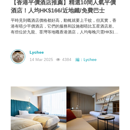
【香港平價酒店推薦】精選10間人氣平價
酒店！人均HK$166/近地鐵/免費巴士
平時見到嘅酒店價格都好高，動輒就要上千蚊，但其實，香
港有唔少平價酒店，它們的服務和設施都唔比五星酒店差。
有些位於九龍、荃灣等地嘅香港酒店，人均每晚只需HK$166
起，部分仲可以欣賞維港海景，性價比極高！如果你有需
要，不如一齊睇下有咩香港平價酒店推薦啦~
Lychee
14 Mar 2025
4384
編：Lychee