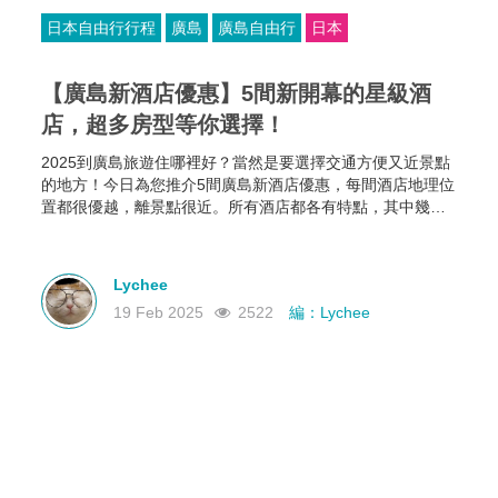
日本自由行行程
廣島
廣島自由行
日本
【廣島新酒店優惠】5間新開幕的星級酒
店，超多房型等你選擇！
2025到廣島旅遊住哪裡好？當然是要選擇交通方便又近景點
的地方！今日為您推介5間廣島新酒店優惠，每間酒店地理位
置都很優越，離景點很近。所有酒店都各有特點，其中幾間
新酒店有恆溫泳池和桑拿房，部分酒店的餐食選擇比較多，
有些廣島酒店還可以攜帶寵物入住，住哪家就看你個人的需
要啦~
Lychee
19 Feb 2025
2522
編：Lychee