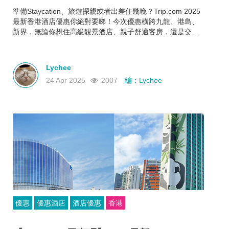
準備Staycation、旅遊探親或者出差住幾晚？Trip.com 2025
最新香港酒店優惠你絕對要睇！今次優惠橫跨九龍、港島、
新界，無論你想住高級靚景酒店、親子舒適客房，還是交通
方便又抵住的商務型酒店，通通有齊！文內幫你整理好了人
氣酒店推介＋實際優惠價格＋即睇即訂連結，快啲一齊睇睇
邊間啱心水
Lychee
24 Apr 2025
2007
編：Lychee
優惠
優惠酒店
酒店優惠
香港