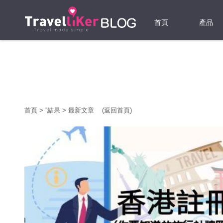
首頁
產品
機票
酒店
當地游
首頁
>
'
'結果
>
最新文章
(返回首頁)
租借WI
旅遊保