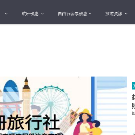
航班優惠
自由行套票優惠
旅遊資訊
2018年
2019年
亞洲
港澳地區 日本 
國
2017年
歐洲
2019年
美洲
FI蛋
澳洲
險
非洲
其他