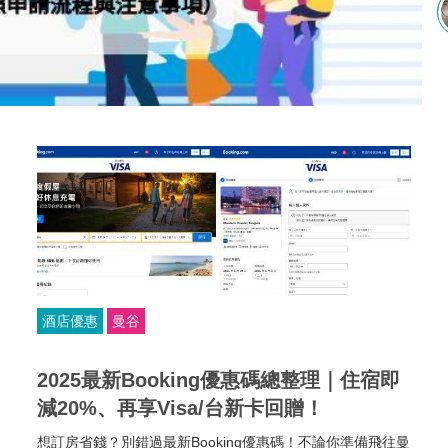
酒店優惠
曼谷
2025最新Booking優惠碼總整理｜住宿即
減20%、再享Visa/台新卡回贈！
想訂房省錢？別錯過最新Booking優惠碼！不論你準備飛往曼