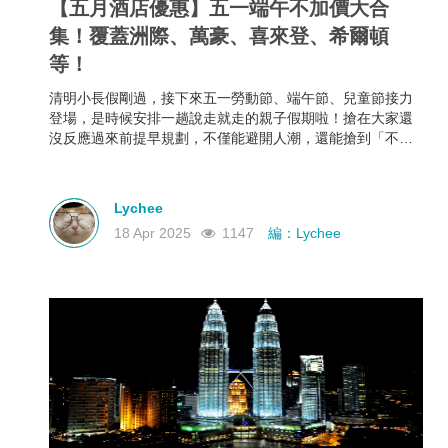
【五月酒店優惠】五一端午不加價大合
集！覆蓋洲際、萬豪、喜來登、希爾頓
等！
清明小長假剛過，接下來五一勞動節、端午節、兒童節接力
登場，是時候安排一趟說走就走的親子假期啦！搶在大家還
沒反應過來前提早規劃，不僅能避開人潮，還能搶到「不加
價」的高CP值親子酒店組合，給孩子一份期待，也給自己一
個喘口氣的機會。我們為你蒐集了中國江浙一帶熱門的親子
酒店資訊，雖然部分「不加價」方案尚未全面上架，但只要
Lychee
掌握好訂房時機，仍有機會撿到超值好康！
18 Apr 2025
1147
編：Lychee