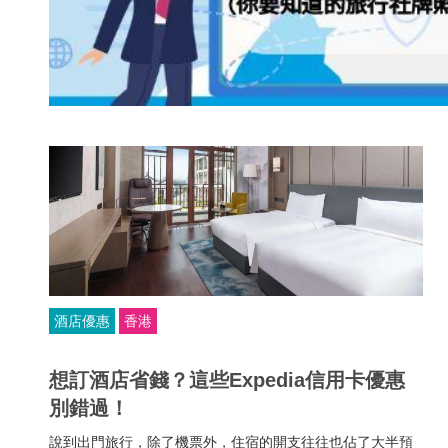
酒店優惠
香港
想訂酒店省錢？這些Expedia信用卡優惠
別錯過！
說到出門旅行，除了機票外，住宿的開支往往也佔了大半預