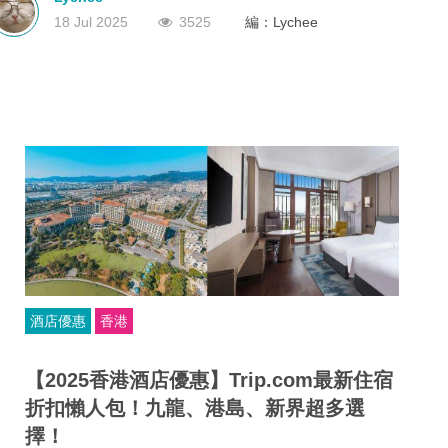
有效的旅行代理商牌照。沒有這個牌照？那就不能經營！
深圳
香港
中國
18 Jul 2025
3525
編：Lychee
酒店優惠
香港
【2025香港酒店優惠】Trip.com最新住宿
折扣懶人包！九龍、港島、新界超多選
擇！