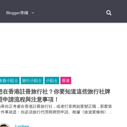
Blogger專欄
Blogger專欄
台北
台南
台中
台灣
泰
東京
大阪
京都
神戶
北海道
札幌
小樽
日本
登入/註冊
福岡
沖繩
登別
阿蘇
岡山
奈良
層雲峽
名古屋
鹿兒島
新宿
宮崎
金澤
富良野
四國
熊本
九州
首爾
釜山
濟州
韓國
旅遊小貼士
旅行小貼士
小貼士
香港
曼谷
芭堤雅
華欣
清邁
清萊
大城府
泰國
素可泰
羅勇
其他
普吉
想在香港註冊旅行社？你要知道這些旅行社牌
照申請流程與注意事項！
新加坡
如果你正考慮在香港註冊旅行社，或者打算將副業變正職，那麼第
新山
吉隆坡
馬六甲
狄臣港
檳城
馬來西亞
一件事就是：你必須旅行代理商牌照申請。根據《旅遊業條例》第
634章規定，不論你是獨資、合夥還是有限公司，只要你打算經營
峴港
胡志明市
芽莊
越南
外遊團或接待到港旅客的業務，都必須向旅遊業監管局申請並持有
Lychee