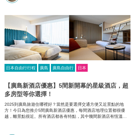
日本自由行行程
廣島
廣島自由行
日本
【廣島新酒店優惠】5間新開幕的星級酒店，超
多房型等你選擇！
2025到廣島旅遊住哪裡好？當然是要選擇交通方便又近景點的地
方！今日為您推介5間廣島新酒店優惠，每間酒店地理位置都很優
越，離景點很近。所有酒店都各有特點，其中幾間新酒店有恆溫泳
池和桑拿房，部分酒店的餐食選擇比較多，有些廣島酒店還可以攜
帶寵物入住，住哪家就看你個人的需要啦~