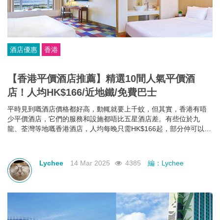
酒店優惠
香港
【香港平價酒店推薦】精選10間人氣平價酒
店！人均HK$166/近地鐵/免費巴士
平時見到嘅酒店價格都好高，動輒就要上千蚊，但其實，香港有唔
少平價酒店，它們的服務和設施都唔比五星酒店差。有些位於九
龍、荃灣等地嘅香港酒店，人均每晚只需HK$166起，部分仲可以欣
賞維港海景，性價比極高！如果你有需要，不如一齊睇下有咩香港
平價酒店推薦啦~
Lychee
14 Mar 2025
4385
編：Lychee