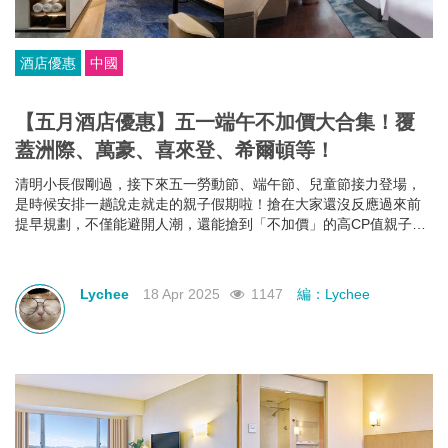
酒店優惠
中國
【五月酒店優惠】五一端午不加價大合集！覆
蓋洲際、萬豪、喜來登、希爾頓等！
清明小長假剛過，接下來五一勞動節、端午節、兒童節接力登場，
是時候安排一趟說走就走的親子假期啦！搶在大家還沒反應過來前
提早規劃，不僅能避開人潮，還能搶到「不加價」的高CP值親子酒
店組合，給孩子一份期待，也給自己一個喘口氣的機會。我們為你
蒐集了中國江浙一帶熱門的親子酒店資訊，雖然部分「不加價」方
案尚未全面上架，但只要掌握好訂房時機，仍有機會撿到超值好
Lychee
18 Apr 2025
1147
編：Lychee
康！