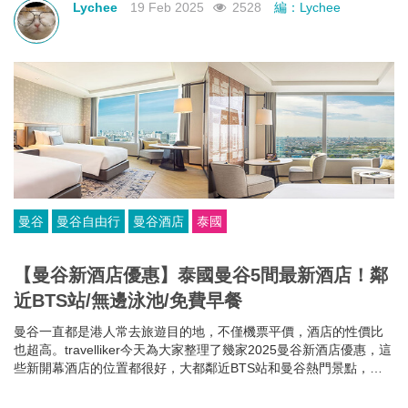
Lychee
19 Feb 2025
2528
編：Lychee
曼谷
曼谷自由行
曼谷酒店
泰國
【曼谷新酒店優惠】泰國曼谷5間最新酒店！鄰
近BTS站/無邊泳池/免費早餐
曼谷一直都是港人常去旅遊目的地，不僅機票平價，酒店的性價比
也超高。travelliker今天為大家整理了幾家2025曼谷新酒店優惠，這
些新開幕酒店的位置都很好，大都鄰近BTS站和曼谷熱門景點，方
便你去往各大曼谷景點，可以節省很多時間~而且每家曼谷住宿都各
有特色，無邊泳池、免費早餐、酒吧樂隊、陽光露台、藝術墻畫......