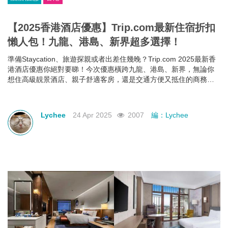
【2025香港酒店優惠】Trip.com最新住宿折扣
懶人包！九龍、港島、新界超多選擇！
準備Staycation、旅遊探親或者出差住幾晚？Trip.com 2025最新香
港酒店優惠你絕對要睇！今次優惠橫跨九龍、港島、新界，無論你
想住高級靚景酒店、親子舒適客房，還是交通方便又抵住的商務型
酒店，通通有齊！文內幫你整理好了人氣酒店推介＋實際優惠價格
＋即睇即訂連結，快啲一齊睇睇邊間啱心水
Lychee
24 Apr 2025
2007
編：Lychee