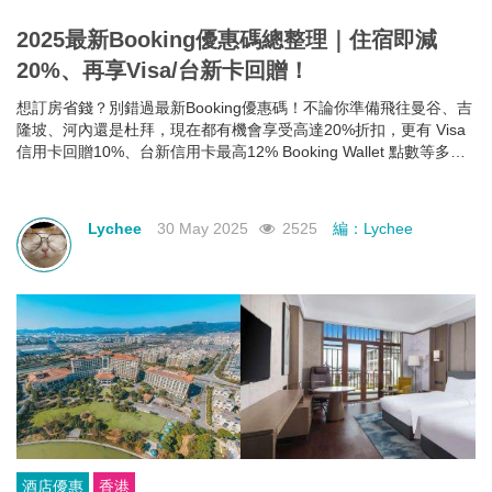
2025最新Booking優惠碼總整理｜住宿即減
20%、再享Visa/台新卡回贈！
想訂房省錢？別錯過最新Booking優惠碼！不論你準備飛往曼谷、吉
隆坡、河內還是杜拜，現在都有機會享受高達20%折扣，更有 Visa
信用卡回贈10%、台新信用卡最高12% Booking Wallet 點數等多重
回饋。現在就教你怎麼領、怎麼用，讓你下次訂房輕鬆又划算！
Lychee
30 May 2025
2525
編：Lychee
酒店優惠
香港