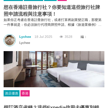
想在香港註冊旅行社？你要知道這些旅行社牌
照申請流程與注意事項！
如果你正考慮在香港註冊旅行社，或者打算將副業變正職，那麼第
一件事就是：你必須旅行代理商牌照申請。根據《旅遊業條例》第
634章規定，不論你是獨資、合夥還是有限公司，只要你打算經營外
遊團或接待到港旅客的業務，都必須向旅遊業監管局申請並持有有
Lychee
18 Jul 2025
3528
編：
效的旅行代理商牌照。沒有這個牌照？那就不能經營！
Lychee
酒店優惠
香港
想訂酒店省錢？這些Expedia信用卡優惠別錯