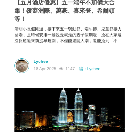
【五月酒店優惠】五一端午不加價大合
集！覆蓋洲際、萬豪、喜來登、希爾頓
等！
清明小長假剛過，接下來五一勞動節、端午節、兒童節接力
登場，是時候安排一趟說走就走的親子假期啦！搶在大家還
沒反應過來前提早規劃，不僅能避開人潮，還能搶到「不加
價」的高CP值親子酒店組合，給孩子一份期待，也給自己一
個喘口氣的機會。我們為你蒐集了中國江浙一帶熱門的親子
酒店資訊，雖然部分「不加價」方案尚未全面上架，但只要
Lychee
掌握好訂房時機，仍有機會撿到超值好康！
18 Apr 2025
1147
編：Lychee