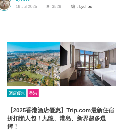
有效的旅行代理商牌照。沒有這個牌照？那就不能經營！
深圳
香港
中國
18 Jul 2025
3528
編：Lychee
酒店優惠
香港
【2025香港酒店優惠】Trip.com最新住宿
折扣懶人包！九龍、港島、新界超多選
擇！