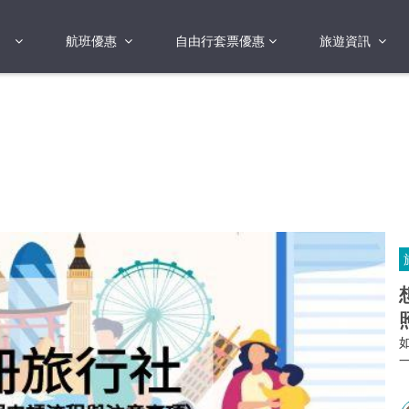
航班優惠
自由行套票優惠
旅遊資訊
2018年
2019年
亞洲
港澳地區 日本 
國
2017年
歐洲
2019年
美洲
FI蛋
澳洲
險
非洲
其他