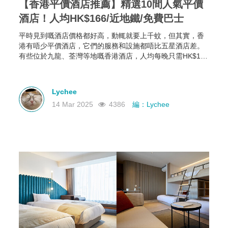
【香港平價酒店推薦】精選10間人氣平價
酒店！人均HK$166/近地鐵/免費巴士
平時見到嘅酒店價格都好高，動輒就要上千蚊，但其實，香
港有唔少平價酒店，它們的服務和設施都唔比五星酒店差。
有些位於九龍、荃灣等地嘅香港酒店，人均每晚只需HK$166
起，部分仲可以欣賞維港海景，性價比極高！如果你有需
要，不如一齊睇下有咩香港平價酒店推薦啦~
Lychee
14 Mar 2025
4386
編：Lychee