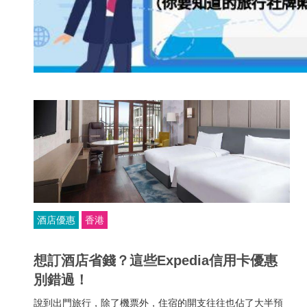
酒店優惠
香港
想訂酒店省錢？這些Expedia信用卡優惠
別錯過！
說到出門旅行，除了機票外，住宿的開支往往也佔了大半預