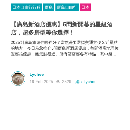
日本自由行行程
廣島
廣島自由行
日本
【廣島新酒店優惠】5間新開幕的星級酒
店，超多房型等你選擇！
2025到廣島旅遊住哪裡好？當然是要選擇交通方便又近景點
的地方！今日為您推介5間廣島新酒店優惠，每間酒店地理位
置都很優越，離景點很近。所有酒店都各有特點，其中幾間
新酒店有恆溫泳池和桑拿房，部分酒店的餐食選擇比較多，
有些廣島酒店還可以攜帶寵物入住，住哪家就看你個人的需
要啦~
Lychee
19 Feb 2025
2529
編：Lychee