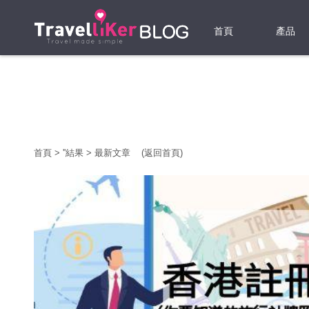
首頁
產品
機票
酒店
當地游
首頁
>
'
'結果
>
最新文章
(返回首頁)
租借WI
旅遊保