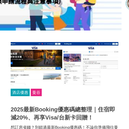
酒店優惠
曼谷
2025最新Booking優惠碼總整理｜住宿即
減20%、再享Visa/台新卡回贈！
想訂房省錢？別錯過最新Booking優惠碼！不論你準備飛往曼