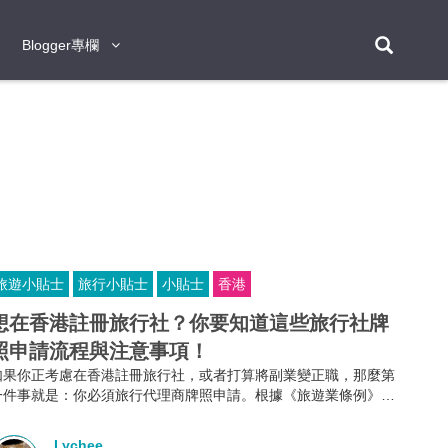
Blogger專欄
Blogger專欄
台北
台南
台中
台灣
泰
東京
大阪
京都
神戶
北海道
札幌
小樽
日本
登入/註冊
福岡
沖繩
登別
阿蘇
岡山
奈良
層雲峽
名古屋
鹿兒島
新宿
宮崎
金澤
富良野
四國
熊本
九州
首爾
釜山
濟州
韓國
旅遊小貼士
旅行小貼士
小貼士
香港
曼谷
芭堤雅
華欣
清邁
清萊
大城府
泰國
素可泰
羅勇
其他
普吉
想在香港註冊旅行社？你要知道這些旅行社牌
照申請流程與注意事項！
新加坡
如果你正考慮在香港註冊旅行社，或者打算將副業變正職，那麼第
新山
吉隆坡
馬六甲
狄臣港
檳城
馬來西亞
一件事就是：你必須旅行代理商牌照申請。根據《旅遊業條例》第
634章規定，不論你是獨資、合夥還是有限公司，只要你打算經營
峴港
胡志明市
芽莊
越南
外遊團或接待到港旅客的業務，都必須向旅遊業監管局申請並持有
Lychee