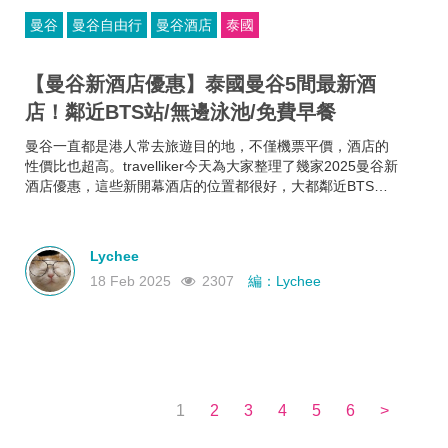
曼谷
曼谷自由行
曼谷酒店
泰國
【曼谷新酒店優惠】泰國曼谷5間最新酒
店！鄰近BTS站/無邊泳池/免費早餐
曼谷一直都是港人常去旅遊目的地，不僅機票平價，酒店的
性價比也超高。travelliker今天為大家整理了幾家2025曼谷新
酒店優惠，這些新開幕酒店的位置都很好，大都鄰近BTS站
和曼谷熱門景點，方便你去往各大曼谷景點，可以節省很多
時間~而且每家曼谷住宿都各有特色，無邊泳池、免費早餐、
酒吧樂隊、陽光露台、藝術墻畫......不如來看看有沒有合你心
Lychee
意的曼谷新酒店吧！
18 Feb 2025
2307
編：Lychee
1
2
3
4
5
6
>