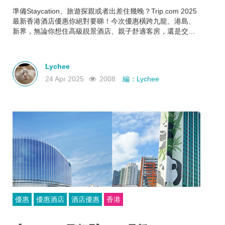
準備Staycation、旅遊探親或者出差住幾晚？Trip.com 2025
最新香港酒店優惠你絕對要睇！今次優惠橫跨九龍、港島、
新界，無論你想住高級靚景酒店、親子舒適客房，還是交通
方便又抵住的商務型酒店，通通有齊！文內幫你整理好了人
氣酒店推介＋實際優惠價格＋即睇即訂連結，快啲一齊睇睇
邊間啱心水
Lychee
24 Apr 2025
2008
編：Lychee
優惠
優惠酒店
酒店優惠
香港