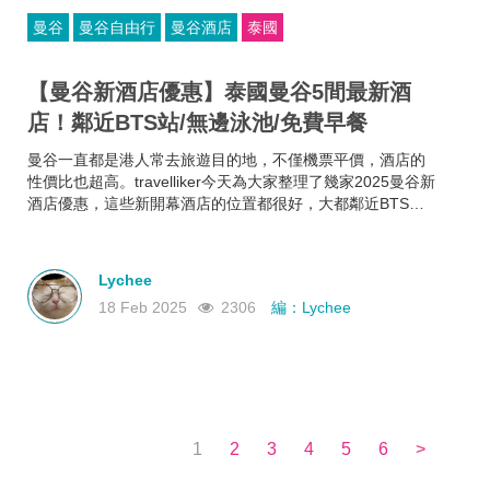
曼谷
曼谷自由行
曼谷酒店
泰國
【曼谷新酒店優惠】泰國曼谷5間最新酒
店！鄰近BTS站/無邊泳池/免費早餐
曼谷一直都是港人常去旅遊目的地，不僅機票平價，酒店的
性價比也超高。travelliker今天為大家整理了幾家2025曼谷新
酒店優惠，這些新開幕酒店的位置都很好，大都鄰近BTS站
和曼谷熱門景點，方便你去往各大曼谷景點，可以節省很多
時間~而且每家曼谷住宿都各有特色，無邊泳池、免費早餐、
酒吧樂隊、陽光露台、藝術墻畫......不如來看看有沒有合你心
Lychee
意的曼谷新酒店吧！
18 Feb 2025
2306
編：Lychee
1
2
3
4
5
6
>