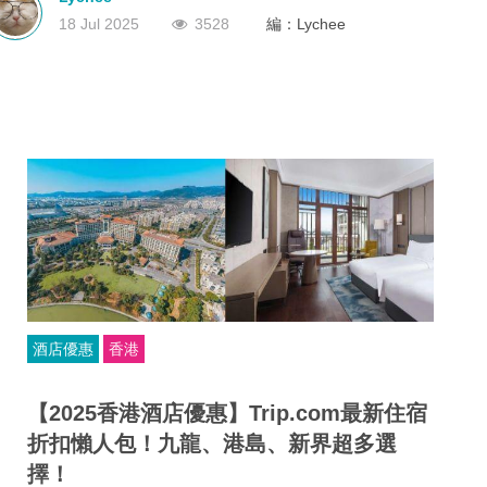
有效的旅行代理商牌照。沒有這個牌照？那就不能經營！
深圳
香港
中國
18 Jul 2025
3528
編：Lychee
酒店優惠
香港
【2025香港酒店優惠】Trip.com最新住宿
折扣懶人包！九龍、港島、新界超多選
擇！