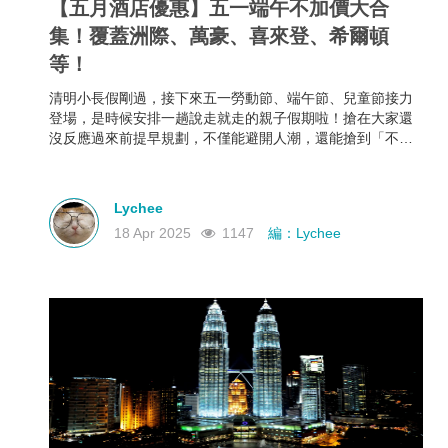
【五月酒店優惠】五一端午不加價大合
集！覆蓋洲際、萬豪、喜來登、希爾頓
等！
清明小長假剛過，接下來五一勞動節、端午節、兒童節接力
登場，是時候安排一趟說走就走的親子假期啦！搶在大家還
沒反應過來前提早規劃，不僅能避開人潮，還能搶到「不加
價」的高CP值親子酒店組合，給孩子一份期待，也給自己一
個喘口氣的機會。我們為你蒐集了中國江浙一帶熱門的親子
酒店資訊，雖然部分「不加價」方案尚未全面上架，但只要
Lychee
掌握好訂房時機，仍有機會撿到超值好康！
18 Apr 2025
1147
編：Lychee