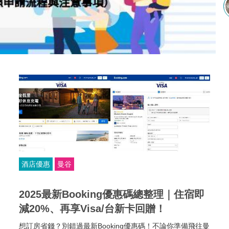
酒店優惠
曼谷
2025最新Booking優惠碼總整理｜住宿即
減20%、再享Visa/台新卡回贈！
想訂房省錢？別錯過最新Booking優惠碼！不論你準備飛往曼