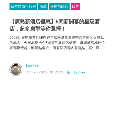
日本自由行行程
廣島
廣島自由行
日本
【廣島新酒店優惠】5間新開幕的星級酒
店，超多房型等你選擇！
2025到廣島旅遊住哪裡好？當然是要選擇交通方便又近景點
的地方！今日為您推介5間廣島新酒店優惠，每間酒店地理位
置都很優越，離景點很近。所有酒店都各有特點，其中幾間
新酒店有恆溫泳池和桑拿房，部分酒店的餐食選擇比較多，
有些廣島酒店還可以攜帶寵物入住，住哪家就看你個人的需
要啦~
Lychee
19 Feb 2025
2523
編：Lychee