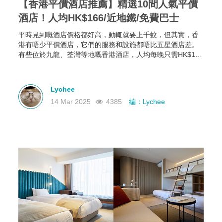
【香港平價酒店推薦】精選10間人氣平價
酒店！人均HK$166/近地鐵/免費巴士
平時見到嘅酒店價格都好高，動輒就要上千蚊，但其實，香
港有唔少平價酒店，它們的服務和設施都唔比五星酒店差。
有些位於九龍、荃灣等地嘅香港酒店，人均每晚只需HK$166
起，部分仲可以欣賞維港海景，性價比極高！如果你有需
要，不如一齊睇下有咩香港平價酒店推薦啦~
Lychee
14 Mar 2025
4385
編：Lychee