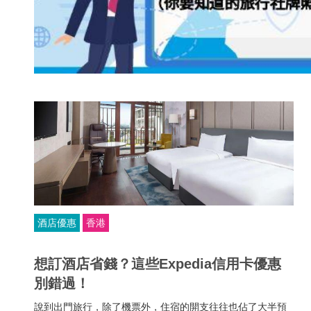
酒店優惠
香港
想訂酒店省錢？這些Expedia信用卡優惠
別錯過！
說到出門旅行，除了機票外，住宿的開支往往也佔了大半預