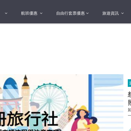
航班優惠
自由行套票優惠
旅遊資訊
2018年
2019年
亞洲
港澳地區 日本 
國
2017年
歐洲
2019年
美洲
FI蛋
澳洲
險
非洲
其他