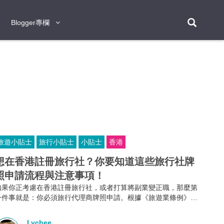
Blogger專欄
Blogger專欄
台北
台南
台中
台灣
泰
東京
大阪
京都
神戶
北海道
札幌
小樽
日本
登入/註冊
福岡
沖繩
登別
阿蘇
岡山
奈良
層雲峽
名古屋
鹿兒島
新宿
宮崎
金澤
富良野
四國
熊本
九州
首爾
釜山
濟州
韓國
旅遊小貼士
旅行小貼士
小貼士
香港
曼谷
芭堤雅
華欣
清邁
清萊
大城府
泰國
素可泰
羅勇
其他
普吉
想在香港註冊旅行社？你要知道這些旅行社牌
照申請流程與注意事項！
新加坡
如果你正考慮在香港註冊旅行社，或者打算將副業變正職，那麼第
新山
吉隆坡
馬六甲
狄臣港
檳城
馬來西亞
一件事就是：你必須旅行代理商牌照申請。根據《旅遊業條例》第
634章規定，不論你是獨資、合夥還是有限公司，只要你打算經營
峴港
胡志明市
芽莊
越南
外遊團或接待到港旅客的業務，都必須向旅遊業監管局申請並持有
Lychee