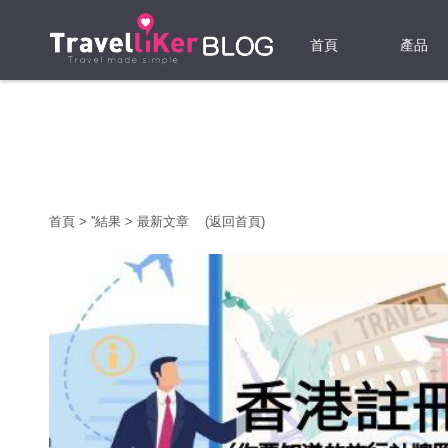
首頁
產品
機票
酒店
當地游
首頁
>
'
'結果
>
最新文章
(返回首頁)
租借WI
旅遊保