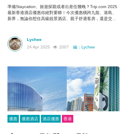
準備Staycation、旅遊探親或者出差住幾晚？Trip.com 2025
最新香港酒店優惠你絕對要睇！今次優惠橫跨九龍、港島、
新界，無論你想住高級靚景酒店、親子舒適客房，還是交通
方便又抵住的商務型酒店，通通有齊！文內幫你整理好了人
氣酒店推介＋實際優惠價格＋即睇即訂連結，快啲一齊睇睇
邊間啱心水
Lychee
24 Apr 2025
2007
編：Lychee
優惠
優惠酒店
酒店優惠
香港