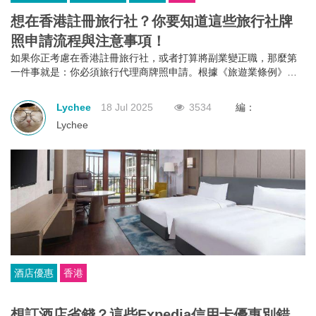
想在香港註冊旅行社？你要知道這些旅行社牌
照申請流程與注意事項！
如果你正考慮在香港註冊旅行社，或者打算將副業變正職，那麼第
一件事就是：你必須旅行代理商牌照申請。根據《旅遊業條例》第
634章規定，不論你是獨資、合夥還是有限公司，只要你打算經營外
遊團或接待到港旅客的業務，都必須向旅遊業監管局申請並持有有
Lychee
18 Jul 2025
3534
編：
效的旅行代理商牌照。沒有這個牌照？那就不能經營！
Lychee
酒店優惠
香港
想訂酒店省錢？這些Expedia信用卡優惠別錯