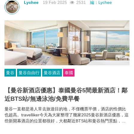
Lychee
19 Feb 2025
2531
編：Lychee
曼谷
曼谷自由行
曼谷酒店
泰國
【曼谷新酒店優惠】泰國曼谷5間最新酒店！鄰
近BTS站/無邊泳池/免費早餐
曼谷一直都是港人常去旅遊目的地，不僅機票平價，酒店的性價比
也超高。travelliker今天為大家整理了幾家2025曼谷新酒店優惠，這
些新開幕酒店的位置都很好，大都鄰近BTS站和曼谷熱門景點，方
便你去往各大曼谷景點，可以節省很多時間~而且每家曼谷住宿都各
有特色，無邊泳池、免費早餐、酒吧樂隊、陽光露台、藝術墻畫......