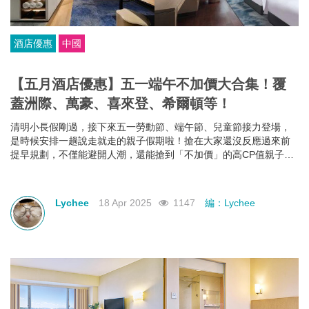
酒店優惠
中國
【五月酒店優惠】五一端午不加價大合集！覆
蓋洲際、萬豪、喜來登、希爾頓等！
清明小長假剛過，接下來五一勞動節、端午節、兒童節接力登場，
是時候安排一趟說走就走的親子假期啦！搶在大家還沒反應過來前
提早規劃，不僅能避開人潮，還能搶到「不加價」的高CP值親子酒
店組合，給孩子一份期待，也給自己一個喘口氣的機會。我們為你
蒐集了中國江浙一帶熱門的親子酒店資訊，雖然部分「不加價」方
案尚未全面上架，但只要掌握好訂房時機，仍有機會撿到超值好
Lychee
18 Apr 2025
1147
編：Lychee
康！