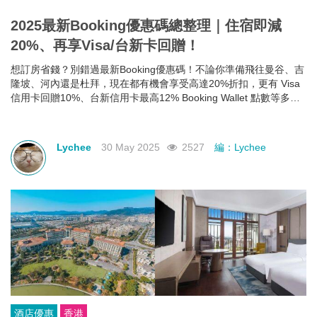
2025最新Booking優惠碼總整理｜住宿即減
20%、再享Visa/台新卡回贈！
想訂房省錢？別錯過最新Booking優惠碼！不論你準備飛往曼谷、吉
隆坡、河內還是杜拜，現在都有機會享受高達20%折扣，更有 Visa
信用卡回贈10%、台新信用卡最高12% Booking Wallet 點數等多重
回饋。現在就教你怎麼領、怎麼用，讓你下次訂房輕鬆又划算！
Lychee
30 May 2025
2527
編：Lychee
酒店優惠
香港