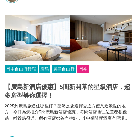
日本自由行行程
廣島
廣島自由行
日本
【廣島新酒店優惠】5間新開幕的星級酒店，超
多房型等你選擇！
2025到廣島旅遊住哪裡好？當然是要選擇交通方便又近景點的地
方！今日為您推介5間廣島新酒店優惠，每間酒店地理位置都很優
越，離景點很近。所有酒店都各有特點，其中幾間新酒店有恆溫泳
池和桑拿房，部分酒店的餐食選擇比較多，有些廣島酒店還可以攜
帶寵物入住，住哪家就看你個人的需要啦~