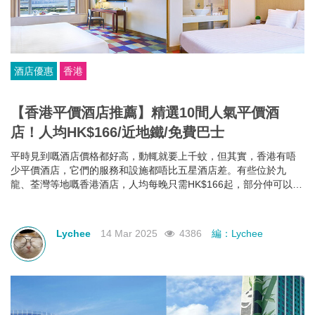
酒店優惠
香港
【香港平價酒店推薦】精選10間人氣平價酒
店！人均HK$166/近地鐵/免費巴士
平時見到嘅酒店價格都好高，動輒就要上千蚊，但其實，香港有唔
少平價酒店，它們的服務和設施都唔比五星酒店差。有些位於九
龍、荃灣等地嘅香港酒店，人均每晚只需HK$166起，部分仲可以欣
賞維港海景，性價比極高！如果你有需要，不如一齊睇下有咩香港
平價酒店推薦啦~
Lychee
14 Mar 2025
4386
編：Lychee