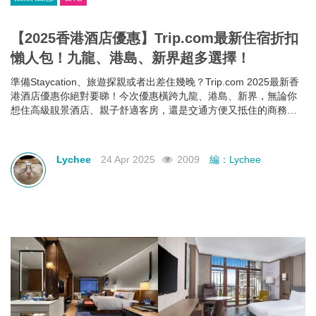
【2025香港酒店優惠】Trip.com最新住宿折扣
懶人包！九龍、港島、新界超多選擇！
準備Staycation、旅遊探親或者出差住幾晚？Trip.com 2025最新香
港酒店優惠你絕對要睇！今次優惠橫跨九龍、港島、新界，無論你
想住高級靚景酒店、親子舒適客房，還是交通方便又抵住的商務型
酒店，通通有齊！文內幫你整理好了人氣酒店推介＋實際優惠價格
＋即睇即訂連結，快啲一齊睇睇邊間啱心水
Lychee
24 Apr 2025
2009
編：Lychee