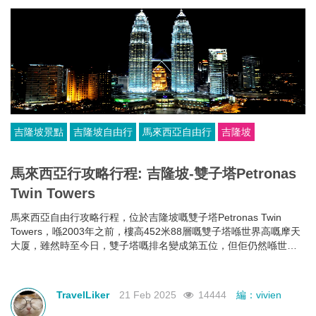
吉隆坡景點
吉隆坡自由行
馬來西亞自由行
吉隆坡
馬來西亞行攻略行程: 吉隆坡-雙子塔Petronas
Twin Towers
馬來西亞自由行攻略行程，位於吉隆坡嘅雙子塔Petronas Twin
Towers，喺2003年之前，樓高452米88層嘅雙子塔喺世界高嘅摩天
大厦，雖然時至今日，雙子塔嘅排名變成第五位，但佢仍然喺世界
最高嘅雙棟大樓。
TravelLiker
21 Feb 2025
14444
編：vivien