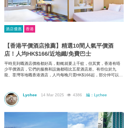
酒店優惠
香港
【香港平價酒店推薦】精選10間人氣平價酒
店！人均HK$166/近地鐵/免費巴士
平時見到嘅酒店價格都好高，動輒就要上千蚊，但其實，香港有唔
少平價酒店，它們的服務和設施都唔比五星酒店差。有些位於九
龍、荃灣等地嘅香港酒店，人均每晚只需HK$166起，部分仲可以欣
賞維港海景，性價比極高！如果你有需要，不如一齊睇下有咩香港
平價酒店推薦啦~
Lychee
14 Mar 2025
4386
編：Lychee