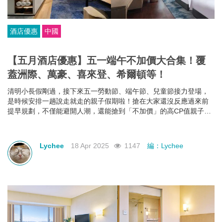
酒店優惠
中國
【五月酒店優惠】五一端午不加價大合集！覆
蓋洲際、萬豪、喜來登、希爾頓等！
清明小長假剛過，接下來五一勞動節、端午節、兒童節接力登場，
是時候安排一趟說走就走的親子假期啦！搶在大家還沒反應過來前
提早規劃，不僅能避開人潮，還能搶到「不加價」的高CP值親子酒
店組合，給孩子一份期待，也給自己一個喘口氣的機會。我們為你
蒐集了中國江浙一帶熱門的親子酒店資訊，雖然部分「不加價」方
案尚未全面上架，但只要掌握好訂房時機，仍有機會撿到超值好
Lychee
18 Apr 2025
1147
編：Lychee
康！