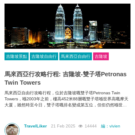
吉隆坡景點
吉隆坡自由行
馬來西亞自由行
吉隆坡
馬來西亞行攻略行程: 吉隆坡-雙子塔Petronas
Twin Towers
馬來西亞自由行攻略行程，位於吉隆坡嘅雙子塔Petronas Twin
Towers，喺2003年之前，樓高452米88層嘅雙子塔喺世界高嘅摩天
大厦，雖然時至今日，雙子塔嘅排名變成第五位，但佢仍然喺世界
最高嘅雙棟大樓。
TravelLiker
21 Feb 2025
14444
編：vivien