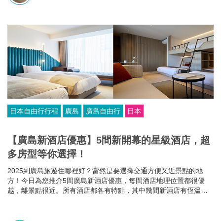
日本自由行行程
廣島
廣島自由行
日本
【廣島新酒店優惠】5間新開幕的星級酒店，超
多房型等你選擇！
2025到廣島旅遊住哪裡好？當然是要選擇交通方便又近景點的地
方！今日為您推介5間廣島新酒店優惠，每間酒店地理位置都很優
越，離景點很近。所有酒店都各有特點，其中幾間新酒店有恆溫泳
池和桑拿房，部分酒店的餐食選擇比較多，有些廣島酒店還可以攜
帶寵物入住，住哪家就看你個人的需要啦~