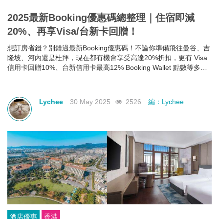
2025最新Booking優惠碼總整理｜住宿即減
20%、再享Visa/台新卡回贈！
想訂房省錢？別錯過最新Booking優惠碼！不論你準備飛往曼谷、吉
隆坡、河內還是杜拜，現在都有機會享受高達20%折扣，更有 Visa
信用卡回贈10%、台新信用卡最高12% Booking Wallet 點數等多重
回饋。現在就教你怎麼領、怎麼用，讓你下次訂房輕鬆又划算！
Lychee
30 May 2025
2526
編：Lychee
酒店優惠
香港