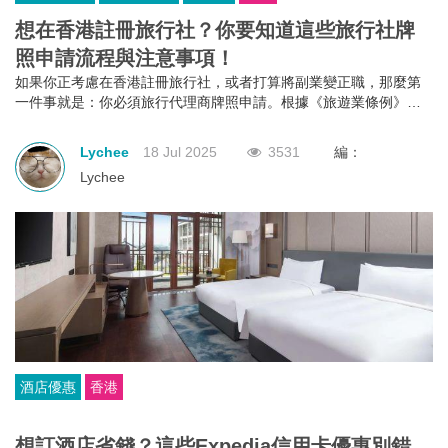
想在香港註冊旅行社？你要知道這些旅行社牌
照申請流程與注意事項！
如果你正考慮在香港註冊旅行社，或者打算將副業變正職，那麼第
一件事就是：你必須旅行代理商牌照申請。根據《旅遊業條例》第
634章規定，不論你是獨資、合夥還是有限公司，只要你打算經營外
遊團或接待到港旅客的業務，都必須向旅遊業監管局申請並持有有
Lychee
18 Jul 2025
3531
編：
效的旅行代理商牌照。沒有這個牌照？那就不能經營！
Lychee
酒店優惠
香港
想訂酒店省錢？這些Expedia信用卡優惠別錯