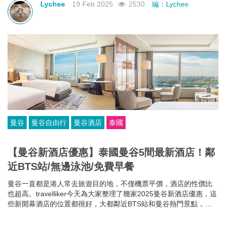
Lychee
19 Feb 2025
2530
編：Lychee
曼谷
曼谷自由行
曼谷酒店
泰國
【曼谷新酒店優惠】泰國曼谷5間最新酒店！鄰
近BTS站/無邊泳池/免費早餐
曼谷一直都是港人常去旅遊目的地，不僅機票平價，酒店的性價比
也超高。travelliker今天為大家整理了幾家2025曼谷新酒店優惠，這
些新開幕酒店的位置都很好，大都鄰近BTS站和曼谷熱門景點，方
便你去往各大曼谷景點，可以節省很多時間~而且每家曼谷住宿都各
有特色，無邊泳池、免費早餐、酒吧樂隊、陽光露台、藝術墻畫......