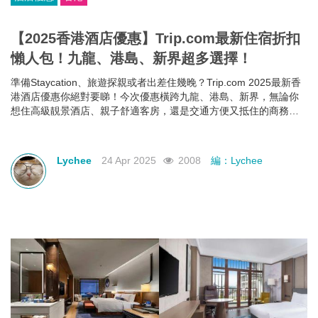
【2025香港酒店優惠】Trip.com最新住宿折扣
懶人包！九龍、港島、新界超多選擇！
準備Staycation、旅遊探親或者出差住幾晚？Trip.com 2025最新香
港酒店優惠你絕對要睇！今次優惠橫跨九龍、港島、新界，無論你
想住高級靚景酒店、親子舒適客房，還是交通方便又抵住的商務型
酒店，通通有齊！文內幫你整理好了人氣酒店推介＋實際優惠價格
＋即睇即訂連結，快啲一齊睇睇邊間啱心水
Lychee
24 Apr 2025
2008
編：Lychee