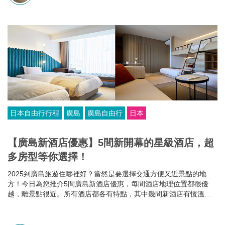
日本自由行行程
廣島
廣島自由行
日本
【廣島新酒店優惠】5間新開幕的星級酒店，超
多房型等你選擇！
2025到廣島旅遊住哪裡好？當然是要選擇交通方便又近景點的地
方！今日為您推介5間廣島新酒店優惠，每間酒店地理位置都很優
越，離景點很近。所有酒店都各有特點，其中幾間新酒店有恆溫泳
池和桑拿房，部分酒店的餐食選擇比較多，有些廣島酒店還可以攜
帶寵物入住，住哪家就看你個人的需要啦~