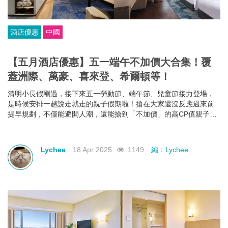
酒店優惠
中國
【五月酒店優惠】五一端午不加價大合集！覆
蓋洲際、萬豪、喜來登、希爾頓等！
清明小長假剛過，接下來五一勞動節、端午節、兒童節接力登場，
是時候安排一趟說走就走的親子假期啦！搶在大家還沒反應過來前
提早規劃，不僅能避開人潮，還能搶到「不加價」的高CP值親子酒
店組合，給孩子一份期待，也給自己一個喘口氣的機會。我們為你
蒐集了中國江浙一帶熱門的親子酒店資訊，雖然部分「不加價」方
案尚未全面上架，但只要掌握好訂房時機，仍有機會撿到超值好
Lychee
18 Apr 2025
1149
編：Lychee
康！