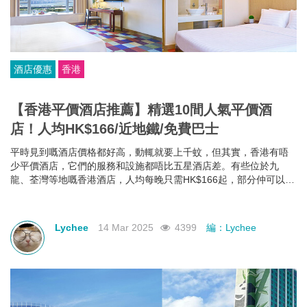
酒店優惠
香港
【香港平價酒店推薦】精選10間人氣平價酒
店！人均HK$166/近地鐵/免費巴士
平時見到嘅酒店價格都好高，動輒就要上千蚊，但其實，香港有唔
少平價酒店，它們的服務和設施都唔比五星酒店差。有些位於九
龍、荃灣等地嘅香港酒店，人均每晚只需HK$166起，部分仲可以欣
賞維港海景，性價比極高！如果你有需要，不如一齊睇下有咩香港
平價酒店推薦啦~
Lychee
14 Mar 2025
4399
編：Lychee