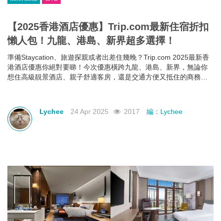
【2025香港酒店優惠】Trip.com最新住宿折扣
懶人包！九龍、港島、新界超多選擇！
準備Staycation、旅遊探親或者出差住幾晚？Trip.com 2025最新香
港酒店優惠你絕對要睇！今次優惠橫跨九龍、港島、新界，無論你
想住高級靚景酒店、親子舒適客房，還是交通方便又抵住的商務型
酒店，通通有齊！文內幫你整理好了人氣酒店推介＋實際優惠價格
＋即睇即訂連結，快啲一齊睇睇邊間啱心水
Lychee
24 Apr 2025
2017
編：Lychee