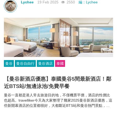
Lychee
19 Feb 2025
2550
編：Lychee
曼谷
曼谷自由行
曼谷酒店
泰國
【曼谷新酒店優惠】泰國曼谷5間最新酒店！鄰
近BTS站/無邊泳池/免費早餐
曼谷一直都是港人常去旅遊目的地，不僅機票平價，酒店的性價比
也超高。travelliker今天為大家整理了幾家2025曼谷新酒店優惠，這
些新開幕酒店的位置都很好，大都鄰近BTS站和曼谷熱門景點，方
便你去往各大曼谷景點，可以節省很多時間~而且每家曼谷住宿都各
有特色，無邊泳池、免費早餐、酒吧樂隊、陽光露台、藝術墻畫......