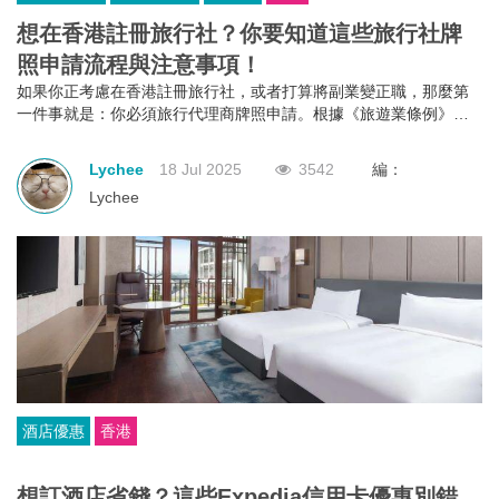
想在香港註冊旅行社？你要知道這些旅行社牌
照申請流程與注意事項！
如果你正考慮在香港註冊旅行社，或者打算將副業變正職，那麼第
一件事就是：你必須旅行代理商牌照申請。根據《旅遊業條例》第
634章規定，不論你是獨資、合夥還是有限公司，只要你打算經營外
遊團或接待到港旅客的業務，都必須向旅遊業監管局申請並持有有
Lychee
18 Jul 2025
3542
編：
效的旅行代理商牌照。沒有這個牌照？那就不能經營！
Lychee
酒店優惠
香港
想訂酒店省錢？這些Expedia信用卡優惠別錯