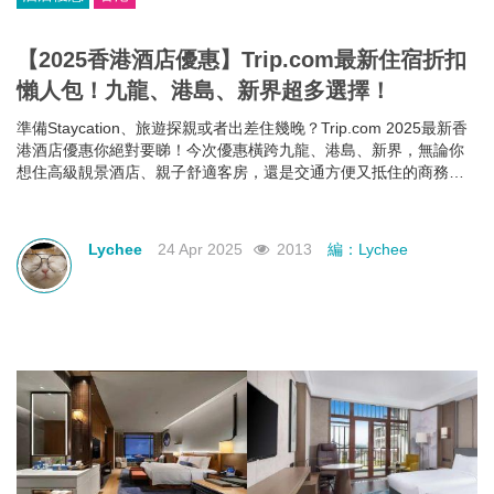
【2025香港酒店優惠】Trip.com最新住宿折扣
懶人包！九龍、港島、新界超多選擇！
準備Staycation、旅遊探親或者出差住幾晚？Trip.com 2025最新香
港酒店優惠你絕對要睇！今次優惠橫跨九龍、港島、新界，無論你
想住高級靚景酒店、親子舒適客房，還是交通方便又抵住的商務型
酒店，通通有齊！文內幫你整理好了人氣酒店推介＋實際優惠價格
＋即睇即訂連結，快啲一齊睇睇邊間啱心水
Lychee
24 Apr 2025
2013
編：Lychee