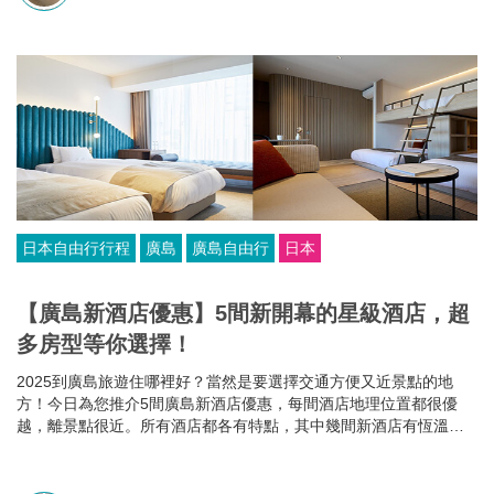
日本自由行行程
廣島
廣島自由行
日本
【廣島新酒店優惠】5間新開幕的星級酒店，超
多房型等你選擇！
2025到廣島旅遊住哪裡好？當然是要選擇交通方便又近景點的地
方！今日為您推介5間廣島新酒店優惠，每間酒店地理位置都很優
越，離景點很近。所有酒店都各有特點，其中幾間新酒店有恆溫泳
池和桑拿房，部分酒店的餐食選擇比較多，有些廣島酒店還可以攜
帶寵物入住，住哪家就看你個人的需要啦~