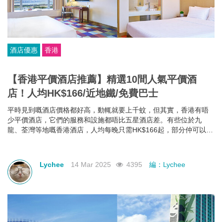
酒店優惠
香港
【香港平價酒店推薦】精選10間人氣平價酒
店！人均HK$166/近地鐵/免費巴士
平時見到嘅酒店價格都好高，動輒就要上千蚊，但其實，香港有唔
少平價酒店，它們的服務和設施都唔比五星酒店差。有些位於九
龍、荃灣等地嘅香港酒店，人均每晚只需HK$166起，部分仲可以欣
賞維港海景，性價比極高！如果你有需要，不如一齊睇下有咩香港
平價酒店推薦啦~
Lychee
14 Mar 2025
4395
編：Lychee