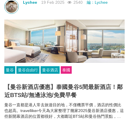
Lychee
19 Feb 2025
2540
編：Lychee
曼谷
曼谷自由行
曼谷酒店
泰國
【曼谷新酒店優惠】泰國曼谷5間最新酒店！鄰
近BTS站/無邊泳池/免費早餐
曼谷一直都是港人常去旅遊目的地，不僅機票平價，酒店的性價比
也超高。travelliker今天為大家整理了幾家2025曼谷新酒店優惠，這
些新開幕酒店的位置都很好，大都鄰近BTS站和曼谷熱門景點，方
便你去往各大曼谷景點，可以節省很多時間~而且每家曼谷住宿都各
有特色，無邊泳池、免費早餐、酒吧樂隊、陽光露台、藝術墻畫......