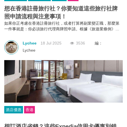
想在香港註冊旅行社？你要知道這些旅行社牌
照申請流程與注意事項！
如果你正考慮在香港註冊旅行社，或者打算將副業變正職，那麼第
一件事就是：你必須旅行代理商牌照申請。根據《旅遊業條例》第
634章規定，不論你是獨資、合夥還是有限公司，只要你打算經營外
遊團或接待到港旅客的業務，都必須向旅遊業監管局申請並持有有
Lychee
18 Jul 2025
3536
編：
效的旅行代理商牌照。沒有這個牌照？那就不能經營！
Lychee
酒店優惠
香港
想訂酒店省錢？這些Expedia信用卡優惠別錯