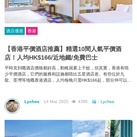
酒店優惠
香港
【香港平價酒店推薦】精選10間人氣平價酒
店！人均HK$166/近地鐵/免費巴士
平時見到嘅酒店價格都好高，動輒就要上千蚊，但其實，香港有唔
少平價酒店，它們的服務和設施都唔比五星酒店差。有些位於九
龍、荃灣等地嘅香港酒店，人均每晚只需HK$166起，部分仲可以欣
賞維港海景，性價比極高！如果你有需要，不如一齊睇下有咩香港
平價酒店推薦啦~
Lychee
14 Mar 2025
4385
編：Lychee