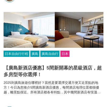
日本自由行行程
廣島
廣島自由行
日本
【廣島新酒店優惠】5間新開幕的星級酒店，超
多房型等你選擇！
2025到廣島旅遊住哪裡好？當然是要選擇交通方便又近景點的地
方！今日為您推介5間廣島新酒店優惠，每間酒店地理位置都很優
越，離景點很近。所有酒店都各有特點，其中幾間新酒店有恆溫泳
池和桑拿房，部分酒店的餐食選擇比較多，有些廣島酒店還可以攜
帶寵物入住，住哪家就看你個人的需要啦~