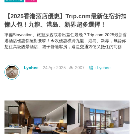
【2025香港酒店優惠】Trip.com最新住宿折扣
懶人包！九龍、港島、新界超多選擇！
準備Staycation、旅遊探親或者出差住幾晚？Trip.com 2025最新香
港酒店優惠你絕對要睇！今次優惠橫跨九龍、港島、新界，無論你
想住高級靚景酒店、親子舒適客房，還是交通方便又抵住的商務型
酒店，通通有齊！文內幫你整理好了人氣酒店推介＋實際優惠價格
＋即睇即訂連結，快啲一齊睇睇邊間啱心水
Lychee
24 Apr 2025
2007
編：Lychee