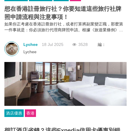
想在香港註冊旅行社？你要知道這些旅行社牌
照申請流程與注意事項！
如果你正考慮在香港註冊旅行社，或者打算將副業變正職，那麼第
一件事就是：你必須旅行代理商牌照申請。根據《旅遊業條例》第
634章規定，不論你是獨資、合夥還是有限公司，只要你打算經營外
遊團或接待到港旅客的業務，都必須向旅遊業監管局申請並持有有
Lychee
18 Jul 2025
3528
編：
效的旅行代理商牌照。沒有這個牌照？那就不能經營！
Lychee
酒店優惠
香港
想訂酒店省錢？這些Expedia信用卡優惠別錯