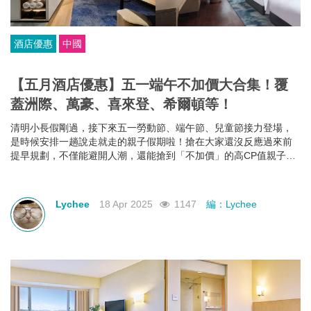
酒店優惠
中國
【五月酒店優惠】五一端午不加價大合集！覆
蓋洲際、萬豪、喜來登、希爾頓等！
清明小長假剛過，接下來五一勞動節、端午節、兒童節接力登場，
是時候安排一趟說走就走的親子假期啦！搶在大家還沒反應過來前
提早規劃，不僅能避開人潮，還能搶到「不加價」的高CP值親子酒
店組合，給孩子一份期待，也給自己一個喘口氣的機會。我們為你
蒐集了中國江浙一帶熱門的親子酒店資訊，雖然部分「不加價」方
案尚未全面上架，但只要掌握好訂房時機，仍有機會撿到超值好
Lychee
18 Apr 2025
1147
編：Lychee
康！