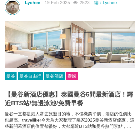
Lychee
19 Feb 2025
2523
編：Lychee
曼谷
曼谷自由行
曼谷酒店
泰國
【曼谷新酒店優惠】泰國曼谷5間最新酒店！鄰
近BTS站/無邊泳池/免費早餐
曼谷一直都是港人常去旅遊目的地，不僅機票平價，酒店的性價比
也超高。travelliker今天為大家整理了幾家2025曼谷新酒店優惠，這
些新開幕酒店的位置都很好，大都鄰近BTS站和曼谷熱門景點，方
便你去往各大曼谷景點，可以節省很多時間~而且每家曼谷住宿都各
有特色，無邊泳池、免費早餐、酒吧樂隊、陽光露台、藝術墻畫......