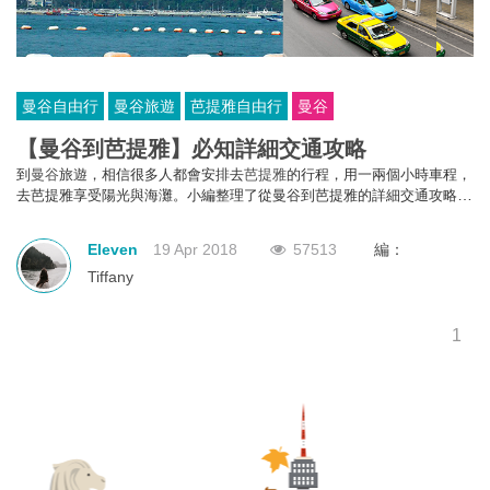
曼谷自由行
曼谷旅遊
芭提雅自由行
曼谷
【曼谷到芭提雅】必知詳細交通攻略
到
曼谷
旅遊，相信很多人都會安排去
芭提雅
的行程，用一兩個小時車程，
去
芭提雅享受陽光與海灘
。小編整理了從曼谷到芭提雅的詳細交通攻略，
快收藏起來，
曼谷芭提雅自由行冇難度!
Eleven
19 Apr 2018
57513
編：
Tiffany
1