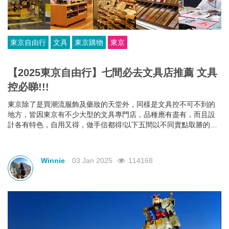
東京自由行
文具
東京購物
東京
【2025東京自由行】七間必去文具店推薦 文具
控必睇!!!
東京除了是買潮流服飾及藥妝的天堂外，同樣是文具控不可不到的
地方，皆因東京有不少大型的文具專門店，品種應有盡有，而且設
計各有特色，自用又得，做手信都得!以下五間以不同賣點取勝的文
具專賣店，絕對會令你流連忘返，小編提醒你入去前記緊要帶夠錢
呀!
Winnie
03 Jan 2025
114168