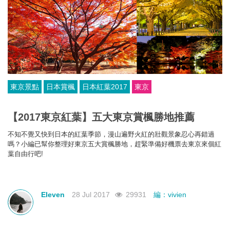
東京景點
日本賞楓
日本紅葉2017
東京
【2017東京紅葉】五大東京賞楓勝地推薦
不知不覺又快到日本的紅葉季節，漫山遍野火紅的壯觀景象忍心再錯過
嗎？小編已幫你整理好東京五大賞楓勝地，趕緊準備好機票
去東京來個
紅
葉自由行
吧!
Eleven
28 Jul 2017
29931
編：vivien