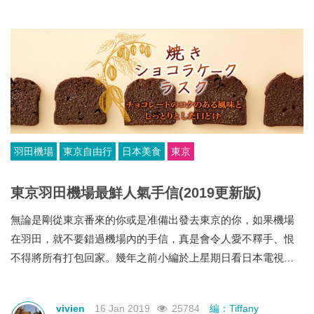
羽田機場
東京自由行
日本美食
東京
東京羽田機場最鮮人氣手信(2019更新版)
無論是剛從東京番來的你或是准備出發去東京的你，如果機場
在羽田，就不要錯過機場內的手信，真是會令人愛不釋手、恨
不得將所有打包回家。幾年之前小編於上星期日看日本電視得
知介紹日本主要國際機場~羽田機場的人氣手信，今次來個2019
年最新版，快些UPDATE資訊，做個最潮既TravelLiker啦!
vivien
16 Jan 2019
25784
編：Tiffany