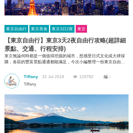
東京自由行
東京美食
東京3日2夜
東京
【東京自由行】東京3天2夜自由行攻略(超詳細
景點、交通、行程安排)
東京
無論何時都是一個值得挖掘的城市，想感受日式文化或大肆採
購，各區的豐富景點通通都能滿足，今次小編整理一份東京自由行3
天2夜的超詳細攻略，集景點、美食、購物、交通及住宿建議於一
身。想去日本旅行的朋友可以參考一下以３曰２夜的
東京
自由行超
Tiffany
31 Jul 2018
129782
編：
詳細行程，展開一場東京自由行之旅！
Tiffany