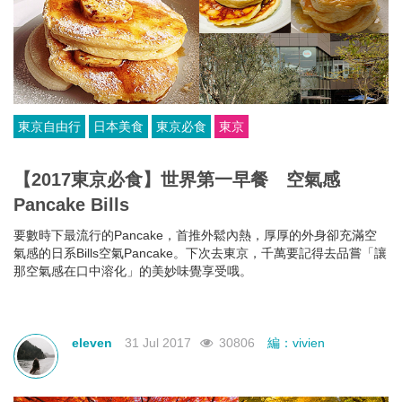
東京自由行
日本美食
東京必食
東京
【2017東京必食】世界第一早餐 空氣感
Pancake Bills
要數時下最流行的Pancake，首推外鬆內熱，厚厚的外身卻充滿空
氣感的日系Bills空氣Pancake。下次去東京，千萬要記得去品嘗「讓
那空氣感在口中溶化」的美妙味覺享受哦。
eleven
31 Jul 2017
30806
編：vivien