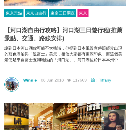
東京景點
東京自由行
東京三日兩夜
東京
【河口湖自由行攻略】河口湖三日遊行程(推薦
景點、交通、路線安排)
說到日本河口湖你可能不太熟識，但提到日本風景宣傳照經常出現
的藍色湖泊與「逆富士」美景，相信大家都有更深印象，而這個美
景便是來自富士五湖地區的「河口湖」。河口湖位於日本本州中部
的山梨縣，除了可以看到富士山外，更擁有許多絕美景點，湖畔周
遭坐落著不少美術館、博物館及美食店。加上由東京到河口湖的交
通方便，非常適合安排一至三日行程，以下河口湖三天兩夜的攻
Winnie
08 Jun 2018
117669
編：Tiffany
略，包括交通、推薦景點、行程及住宿安排，大家不妨參考一下，
安排一個難忘的河口湖之旅!