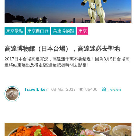
東京景點
東京自由行
高達博物館
東京
高達博物館（日本台場），高達迷必去聖地
2017日本台場高達實況，高達迷千萬不要錯過！因為3月5日台場高
達將結束展出及撤走!高達迷把握時間去影相!
TravelLiker
08 Mar 2017
86400
編：vivien