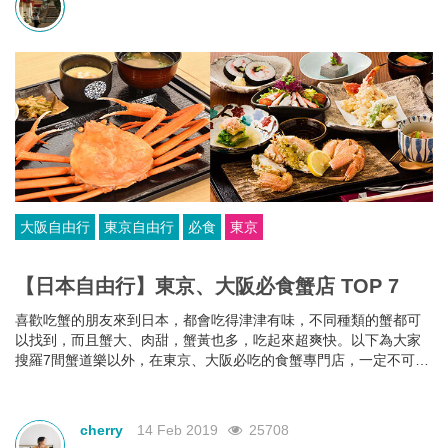
大阪自由行
東京自由行
必食
東京
【日本自由行】東京、大阪必食蟹店 TOP 7
喜歡吃蟹的朋友來到日本，都會吃得津津有味，不同種類的蟹都可
以找到，而且蟹大、肉甜，蟹黃也多，吃起來超爽快。以下為大家
搜羅7間蟹道樂以外，在東京、大阪必吃的食蟹專門店，一定不可錯
過！
cherry
14 Feb 2019
25708