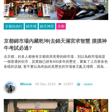
京都自由行
錦市場
錦天神宮
京都
京都錦市場內藏乾坤|去錦天滿宮求智慧 摸摸神
牛考試必過?
去京都，好多人都會有京都廚房美譽的錦市場，別以為錦市場就是
一個普通的街市，其實她已經有400多年的歷史，聚集了上百家各色
各樣的店舖; 更不要以為有如此長歷史的市場會又亂又殘舊，因為這
裏是日本呀!!!錦市場乾淨整齊的同時又帶有傳統歷史的感覺，就算是
怕污糟怕有異味的朋友都可以放心盡情逛。
Winnie
06 Dec 2016
11907
編：vivien