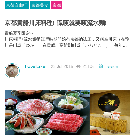
京都自由行
京都美食
京都
京都貴船川床料理! 識嘆就要嘆流水麵!
貴船夏季限定～
川床料理+流水麵從江戶時期開始有京都納涼床，又稱為川床（在鴨
川是叫成「ゆか」、在貴船、高雄則叫成「かわどこ」），每年從5
月1日到9月30日限定開放。因貴船川水質清澈、川面廣而平坦，每
年5~9月中，沿溪料理亭便在河床大水階上架設竹床、矮桌和座墊，
搭配紅傘及竹編草蓬遮陽，成了獨具風味的半露天雅座，雖然價格
TravelLiker
23 Jul 2015
21106
編：vivien
也較平日貴上許多，但充滿夏日風情的川床料理，可是從視覺、味
覺、聽覺到觸覺等，讓五感同時體驗到夏日的涼意，一邊用餐，一
邊還可有如泉瀑的負離子，真的非常消暑。