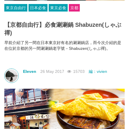
東京自由行
日本必食
東京必食
京都
【京都自由行】必食涮涮鍋 Shabuzen​(しゃぶ
禪)
早前介紹了另一間在日本東京好有名的涮涮鍋店，而今次介紹的是
在位於京都的另一間涮涮鍋老字號－Shabuzen(しゃぶ禪)。
Eleven
26 May 2017
15703
編：vivien