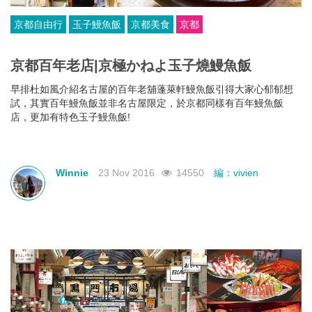
京都自由行
玉子鰻魚飯
京都美食
京都
京都百年老店|京極かねよ玉子燒鰻魚飯
早排杜如風介紹名古屋的百年老舖蓬萊軒鰻魚飯引得大家心郁郁想
試，其實百年鰻魚飯並非名古屋限定，於京都同樣有百年鰻魚飯
店，更加有特色玉子鰻魚飯!
Winnie
23 Nov 2016
14550
編：vivien