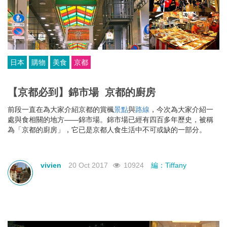
日本
購物
美食
京都
【京都必到】錦市場 京都的廚房
前段一直在為大家介紹京都的賞楓
景點
與
路線
，今次為大家介紹一
處與食相關的地方——錦市場。錦市場已經有四百多年歷史，被稱
為「京都的廚房」，它已是京都人食生活中不可或缺的一部分。
vivien
20 Oct 2017
10924
編：Tiffany