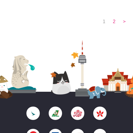
1
2
>