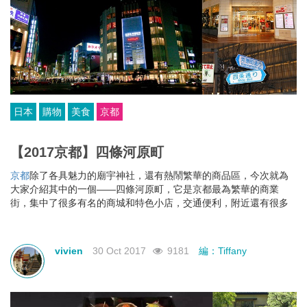
日本
購物
美食
京都
【2017京都】四條河原町
京都
除了各具魅力的廟宇神社，還有熱鬧繁華的商品區，今次就為
大家介紹其中的一個——四條河原町，它是京都最為繁華的商業
街，集中了很多有名的商城和特色小店，交通便利，附近還有很多
景點。
vivien
30 Oct 2017
9181
編：Tiffany