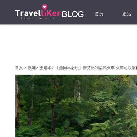
首頁
產品
機票
酒店
當地游
首頁
>
澳洲
>
墨爾本
>
【墨爾本必玩】普芬比利蒸汽火車 火車可以這
租借WI
旅遊保