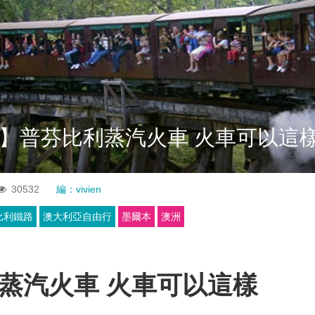
】普芬比利蒸汽火車 火車可以這
30532
編：vivien
比利鐵路
澳大利亞自由行
墨爾本
澳洲
蒸汽火車
火車可以這樣