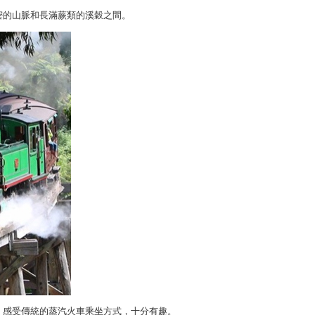
在植物茂密的山脈和長滿蕨類的溪穀之間。
，感受傳統的蒸汽火車乘坐方式，十分有趣。