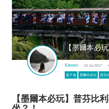
【墨爾本必玩
Eleven
24 Jul 2017
坐？！
親子遊
墨爾本必玩
普芬
【墨爾本必玩】
普芬比利
坐？！