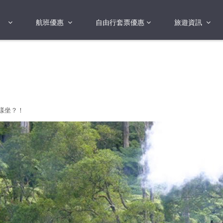
航班優惠
自由行套票優惠
旅遊資訊
2018年
2019年
亞洲
港澳地區 日本 
國
2017年
歐洲
2019年
樣坐？！
美洲
FI蛋
澳洲
險
非洲
其他