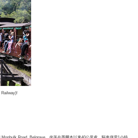
y Railway)
!
 Monbulk Road, Belgrave，坐落在墨爾本以東40公里處，驅車僅需1小時