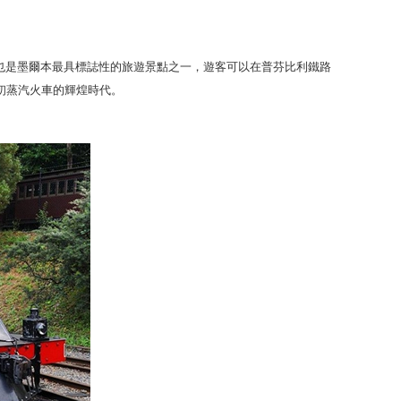
13864
」博物館，也是墨爾本最具標誌性的旅遊景點之一，遊客可以在
普芬比利鐵路
初蒸汽火車的輝煌時代。
【墨爾本自駕遊】沿海自
風光