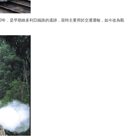
00年，是早期維多利亞鐵路的遺跡，當時主要用於交通運輸，如今改為觀