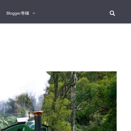
Blogger專欄
Blogger專欄
台北
台南
台中
台灣
泰
東京
大阪
京都
神戶
北海道
札幌
小樽
日本
登入/註冊
福岡
沖繩
登別
阿蘇
岡山
奈良
層雲峽
名古屋
鹿兒島
新宿
宮崎
金澤
富良野
四國
熊本
九州
首爾
釜山
濟州
韓國
曼谷
芭堤雅
華欣
清邁
清萊
大城府
泰國
素可泰
羅勇
其他
普吉
新加坡
新山
吉隆坡
馬六甲
狄臣港
檳城
馬來西亞
峴港
胡志明市
芽莊
越南