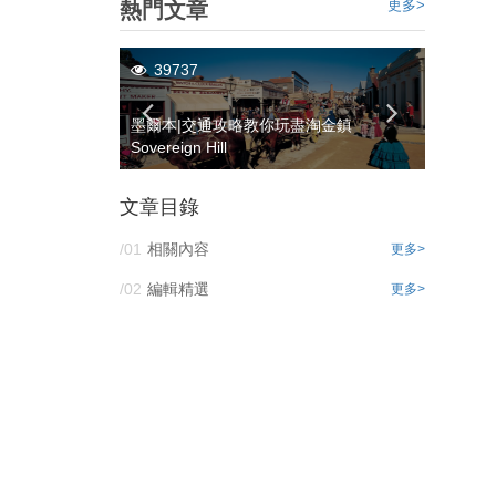
更多>
熱門文章
39737
3053
駕路線 感受海邊
墨爾本|交通攻略教你玩盡淘金鎮
【墨爾
Sovereign Hill
以這樣
文章目錄
/01
相關內容
更多>
/02
編輯精選
更多>