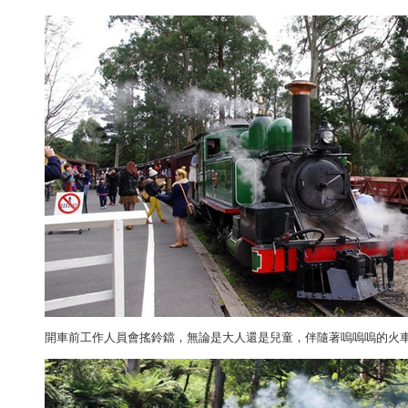
開車前工作人員會搖鈴鐺，無論是大人還是兒童，伴隨著嗚嗚嗚的火