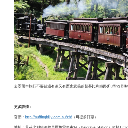
去墨爾本旅行不要錯過有趣又有歷史意義的
普芬比利鐵路
(
Puffing Bill
更多詳情：
官網：
http://puffingbilly.com.au/zh/
（可提前訂票）
地址：普芬比利鐵路的貝爾格雷夫車站（Belgrave Station）位於1 Old