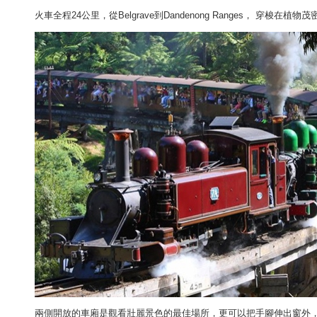
火車全程24公里，從Belgrave到Dandenong Ranges， 穿梭
兩側開放的車廂是觀看壯麗景色的最佳場所，更可以把手腳伸出窗外