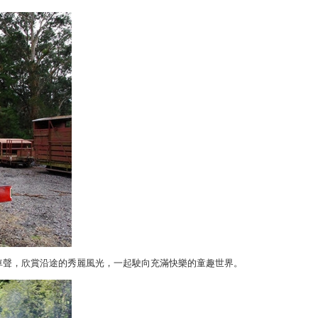
車聲，欣賞沿途的秀麗風光，一起駛向充滿快樂的童趣世界。