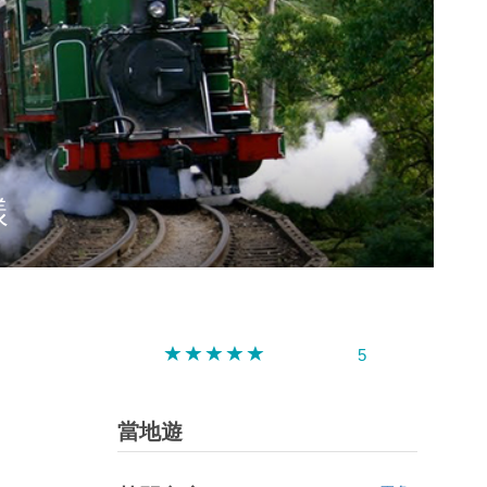
深圳
香港
中國
樣
5
當地遊