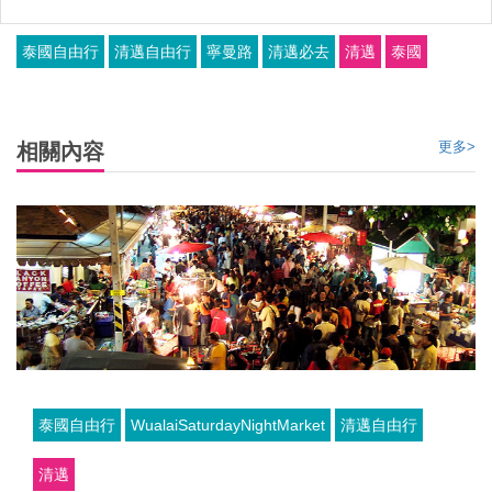
泰國自由行
清邁自由行
寧曼路
清邁必去
清邁
泰國
更多>
相關內容
泰國自由行
WualaiSaturdayNightMarket
清邁自由行
清邁