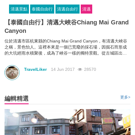
清邁景點
泰國自由行
清邁自由行
清邁
【泰國自由行】清邁大峽谷Chiang Mai Grand
Canyon
位於清邁市區杭東縣的Chiang Mai Grand Canyon，有清邁大峽谷
之稱，景色怡人。這裡本來是一個已荒廢的採石場，因掘石而形成
的大坑經雨水積聚後，成為了峽谷一樣的獨特景觀。從古城區出
發，車程大約半小時便可到達，也不算太遠。
TravelLiker
14 Jun 2017
28570
更多>
編輯精選