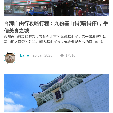
台灣自由行攻略行程：九份基山街(暗街仔)，手
信美食之城
台灣自由行攻略行程，來到台北市的九份基山街，第一印象絕對是
基山街入口旁的7-11。轉入基山街後，你會發現自己的口由你進入
街行後就已經不是屬於自己，它本能地＂口不停蹄＂地吃著整條街
上林立滿目的美食。有深坑烤臭豆腐、九份傳統魚丸、綜合魚丸
barry
26 Jan 2025
17916
湯、紅糟素肉圓、花生卷、油蔥粿、芋仔粿等等。基山街絕對是追
求keep fit體態的人，特別是女士門的一大挑戰。