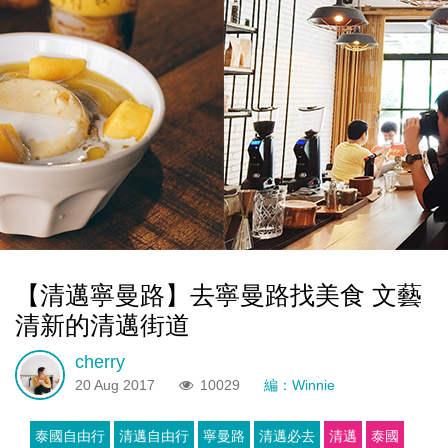
【清邁寧曼路】去寧曼路找美食 文藝
清新的清邁街道
cherry
20 Aug 2017
10029
編：Winnie
泰國自由行
清邁自由行
寧曼路
清邁必去
清邁
泰國