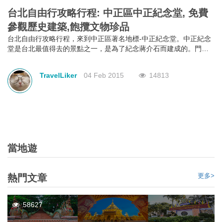
台北自由行攻略行程: 中正區中正紀念堂, 免費
參觀歷史建築,飽攬文物珍品
台北自由行攻略行程，來到中正區著名地標-中正紀念堂。中正紀念
堂是台北最值得去的景點之一，是為了紀念蔣介石而建成的。門票
免費，加上出色的建築風格，定必令你眼界大開。中正紀念堂以中
國庭園造景為主要設計思路，藍白的色調代表了自由、平等。除了
TravelLiker
04 Feb 2015
14813
參觀其各式各樣的建築風格，它另一個著名的表演是每小時的換班
儀式，表演項目是參觀中正紀念的重點之一，也是中正紀念堂背後
精神的一部份，去到一定要觀看完換班儀式才算是真真正正地參觀
完。
當地遊
更多>
熱門文章
58627