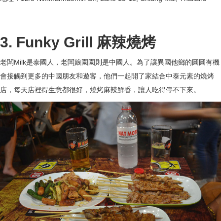
3. Funky Grill 麻辣燒烤
老闆Milk是泰國人，老闆娘園園則是中國人。為了讓異國他鄉的圓圓有機
會接觸到更多的中國朋友和遊客，他們一起開了家結合中泰元素的燒烤
店，每天店裡得生意都很好，燒烤麻辣鮮香，讓人吃得停不下來。