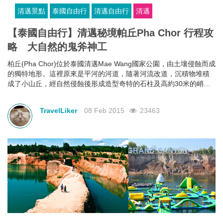
清邁景點
泰國自由行
清邁自由行
清邁
【泰國自由行】清邁秘境帕丘Pha Chor 行程攻
略 大自然的鬼斧神工
柏丘(Pha Chor)位於泰國清邁Mae Wang國家公園，由土壤侵蝕而成
的獨特地形。這裡原來是平河的河道，隨著河流改道，沉積物堆積
成了小山丘，經自然侵蝕後形成造型奇特的石柱及高約30米的峭
壁，聳立在森林中。
TravelLiker
08 Feb 2015
23463