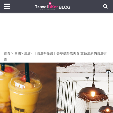
首頁
>
泰國
>
清邁
>
【清邁寧曼路】去寧曼路找美食 文藝清新的清邁街
道