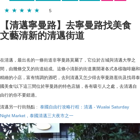
5
【清邁寧曼路】去寧曼路找美食
文藝清新的清邁街道
在清邁，最出名的一條街道非寧曼路莫屬了，它位於古城與清邁大學之
間，由幾條交叉的街道組成。這條小清新的街道裏開著各式各樣咖啡廳和
精緻的小店，富有情調的酒吧，去到清邁又怎少得去寧曼路逛街及找尋泰
國美食!以下這三間位於寧曼路的特色店舖，各有吸引人之處，去清邁自
由行的你不要錯過。
清邁另一行街熱點 :
泰國自由行攻略行程：清邁 - Wualai Saturday
Night Market，泰國清邁三大夜市之一