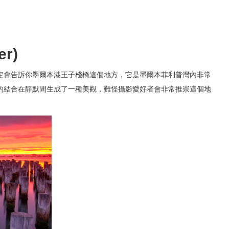
r)
定會告訴你墨爾本港王子棧橋這個地方，它是墨爾本菲利普灣內非常
的結合在靜默間生成了一種美觀，難怪攝影愛好者會非常推崇這個地