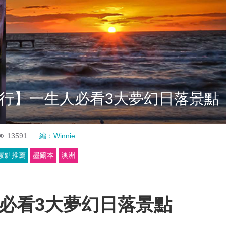
行】一生人必看3大夢幻日落景點
13591
編：Winnie
8景點推薦
墨爾本
澳洲
必看
3大夢幻日落景點