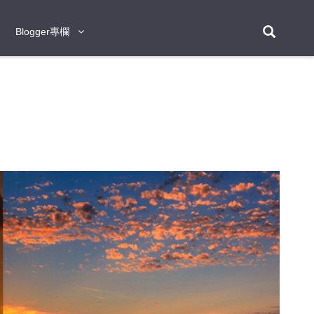
Blogger專欄
Blogger專欄
台北
台南
台中
台灣
泰
東京
大阪
京都
神戶
北海道
札幌
小樽
日本
登入/註冊
福岡
沖繩
登別
阿蘇
岡山
奈良
層雲峽
名古屋
鹿兒島
新宿
宮崎
金澤
富良野
四國
熊本
九州
首爾
釜山
濟州
韓國
曼谷
芭堤雅
華欣
清邁
清萊
大城府
泰國
素可泰
羅勇
其他
普吉
新加坡
新山
吉隆坡
馬六甲
狄臣港
檳城
馬來西亞
峴港
胡志明市
芽莊
越南