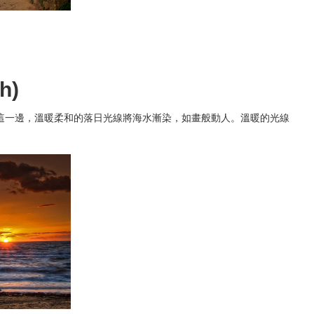
ch)
這一邊，溫暖柔和的落日光線將海水漸染，如畫般動人。溫暖的光線