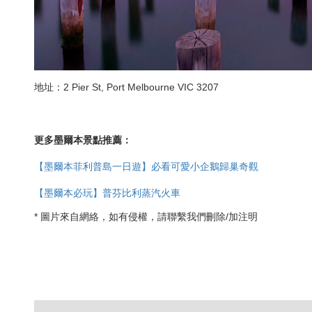
地址：2 Pier St, Port Melbourne VIC 3207
更多墨爾本景點推薦：
【墨爾本菲利普島一日遊】必看可愛小企鵝歸巢奇觀
【墨爾本必玩】普芬比利蒸汽火車
* 圖片來自網絡，如有侵權，請聯繫我們刪除/加注明