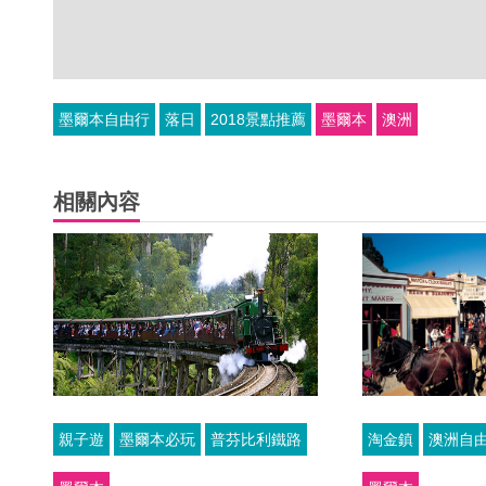
墨爾本自由行
落日
2018景點推薦
墨爾本
澳洲
相關內容
親子遊
墨爾本必玩
普芬比利鐵路
淘金鎮
澳洲自