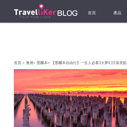
首頁
產品
機票
酒店
當地游
首頁
>
澳洲
>
墨爾本
>
【墨爾本自由行】一生人必看3大夢幻日落景點
租借WI
旅遊保