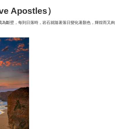
Apostles）​
成為斷壁，每到日落時，岩石就隨著落日變化著顏色，輝煌而又絢