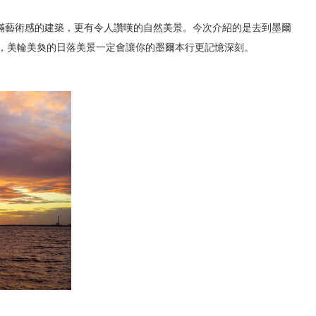
滿藝術感的建築，更有令人讚嘆的自然美景。今次介紹的是去到墨爾
13860
景點，美輪美奐的日落美景一定會讓你的墨爾本行更記憶深刻。
【墨爾本自駕遊】沿海自
風光