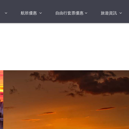
航班優惠
自由行套票優惠
旅遊資訊
2018年
2019年
亞洲
港澳地區 日本 
國
2017年
歐洲
2019年
美洲
FI蛋
澳洲
險
非洲
其他