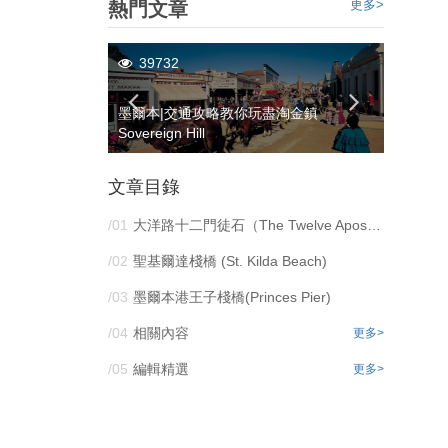
更多>
熱門文章
39732
3052
駕路線 感受海邊
墨爾本|交通攻略教你玩盡淘金鎮
【墨爾
Sovereign Hill
以這樣
文章目錄
/01
大洋路十二門徒石（The Twelve Apostles）​
/02
聖基爾達棧橋
(St. Kilda Beach)
/03
墨爾本港王子棧橋(Princes Pier)
/04
相關內容
更多>
/05
編輯精選
更多>