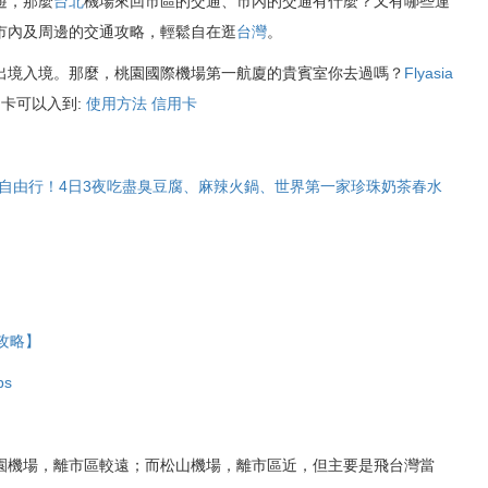
遊，那麼
台北
機場來回市區的交通、市內的交通有什麼？又有哪些運
市內及周邊的交通攻略，輕鬆自在逛
台灣
。
24820
出境入境。那麼，桃園國際機場第一航廈的貴賓室你去過嗎？
Flyasia
卡可以入到:
使用方法 信用卡
[台北自由行]赤峰街|隱
小街
自由行！4日3夜吃盡臭豆腐、麻辣火鍋、世界第一家珍珠奶茶春水
攻略】
s
園機場，離市區較遠；而松山機場，離市區近，但主要是飛台灣當