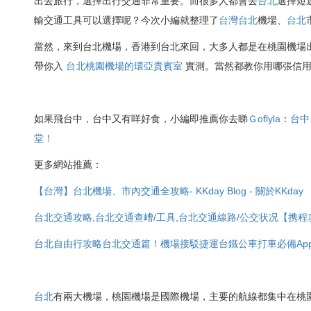
出去旅行，選擇出行交通非常重要。而很多人都會去
台北
選擇短
輸交通工具可以選擇呢？今次小編就整理了
台灣
台北
機場、
台北
當然，來到台北機場，香港到台北來回，大多人都是在桃園機場
帶你入
台北桃園機場的環亞貴賓室
實測。當然都教你用哪張信用
如果飛台中，台中又有咩好食，小編即推薦你去睇
Ｇoflyla
：
台中
堂！
更多網站推薦：
【台灣】台北機場、市內交通全攻略- KKday Blog - 關於KKday
台北交通攻略,台北交通查嶆/工具,台北交通線路/公交状况【携程
台北自由行攻略台北交通篇！機場接駁捷運台鐵公車打車必備App
台北
有兩大機場，桃園機場是國際機場，主要的航線都集中在桃