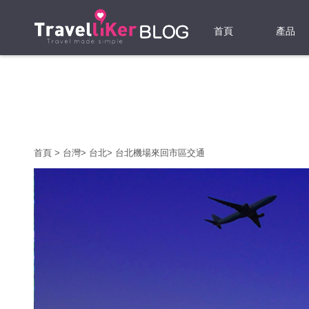
首頁
產品
機票
酒店
當地游
首頁
>
台灣
>
台北
>
台北機場來回市區交通
租借WI
旅遊保