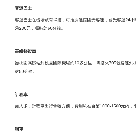
客運巴士
客運巴士在機場就有得搭，可推薦選搭國光客運，國光客運24小時
幣230元，需時約50分鐘。
高鐵接駁車
從桃園高鐵站到桃園國際機場約10多公里，需搭乘705號客運到
約50分鐘。
計程車
如人多，計程車出行會較方便，費用約在台幣1000-1500元內，平
租車