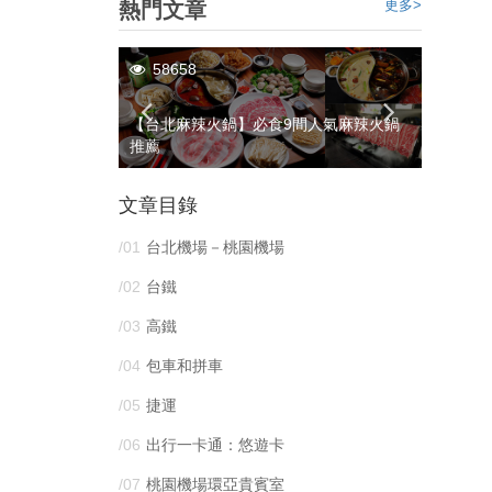
更多>
熱門文章
58658
3839
藏於巷弄中的原創
【台北麻辣火鍋】必食9間人氣麻辣火鍋
【陽明山
推薦
略及花
文章目錄
/01
台北機場－桃園機場
/02
台鐵
/03
高鐵
/04
包車和拼車
/05
捷運
/06
出行一卡通：悠遊卡
/07
桃園機場環亞貴賓室