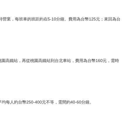
營業，每班車的班距約在5-10分鐘。費用為台幣125元；來回為台
桃園高鐵站，再從桃園高鐵站到台北車站，費用為台幣160元，需時
均每人約台幣250-400元不等，需間約40-60分鐘。