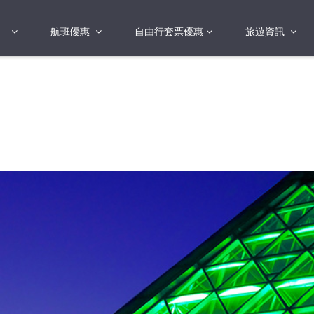
航班優惠
自由行套票優惠
旅遊資訊
2018年
2019年
亞洲
港澳地區 日本 
國
2017年
歐洲
2019年
美洲
FI蛋
澳洲
險
非洲
其他