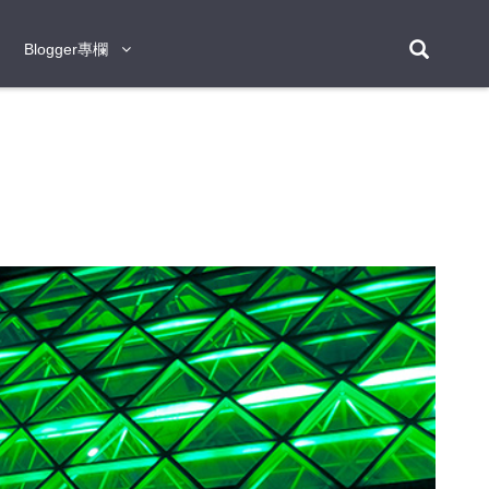
Blogger專欄
Blogger專欄
台北
台南
台中
台灣
泰
東京
大阪
京都
神戶
北海道
札幌
小樽
日本
登入/註冊
福岡
沖繩
登別
阿蘇
岡山
奈良
層雲峽
名古屋
鹿兒島
新宿
宮崎
金澤
富良野
四國
熊本
九州
首爾
釜山
濟州
韓國
曼谷
芭堤雅
華欣
清邁
清萊
大城府
泰國
素可泰
羅勇
其他
普吉
新加坡
新山
吉隆坡
馬六甲
狄臣港
檳城
馬來西亞
峴港
胡志明市
芽莊
越南