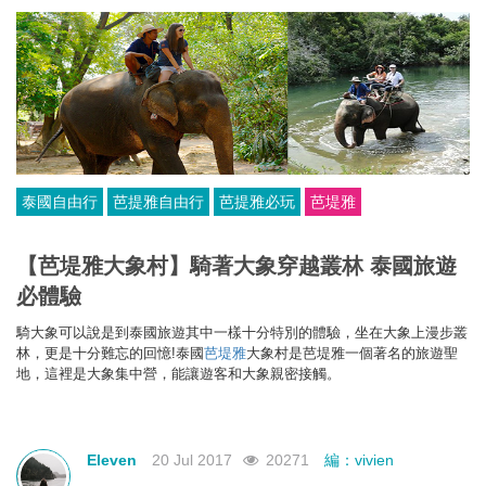
泰國自由行
芭提雅自由行
芭提雅必玩
芭堤雅
【芭堤雅大象村】騎著大象穿越叢林 泰國旅遊
必體驗
騎大象可以說是到泰國旅遊其中一樣十分特別的體驗，坐在大象上漫步叢
林，更是十分難忘的回憶!
泰國
芭堤雅
大象村是芭堤雅一個著名的旅遊聖
地，這裡是大象集中營，能讓遊客和大象親密接觸。
Eleven
20 Jul 2017
20271
編：vivien