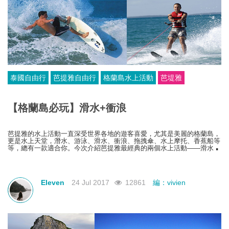
泰國自由行
芭提雅自由行
格蘭島水上活動
芭堤雅
【格蘭島必玩】滑水+衝浪
芭提雅的水上活動一直深受世界各地的遊客喜愛，尤其是美麗的格蘭島，
更是水上天堂，潛水、游泳、滑水、衝浪、拖拽傘、水上摩托、香蕉船等
等，總有一款適合你。今次介紹芭提雅最經典的兩個水上活動——滑水和
衝浪。
Eleven
24 Jul 2017
12861
編：vivien