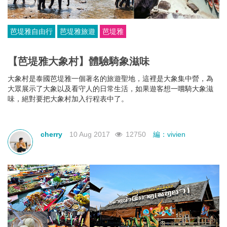
芭堤雅自由行
芭堤雅旅遊
芭堤雅
【芭堤雅大象村】體驗騎象滋味
大象村是泰國芭堤雅一個著名的旅遊聖地，這裡是大象集中營，為
大眾展示了大象以及看守人的日常生活，如果遊客想一嚐騎大象滋
味，絕對要把大象村加入行程表中了。
cherry
10 Aug 2017
12750
編：vivien