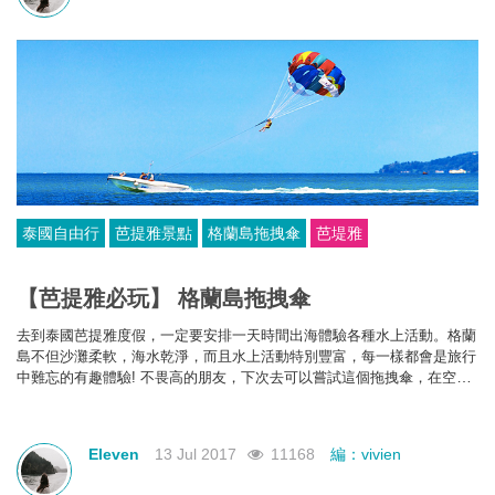
泰國自由行
芭提雅景點
格蘭島拖拽傘
芭堤雅
【芭提雅必玩】 格蘭島拖拽傘
去到泰國芭提雅度假，一定要安排一天時間出海體驗各種水上活動。格蘭
島不但沙灘柔軟，海水乾淨，而且水上活動特別豐富，每一樣都會是旅行
中難忘的有趣體驗! 不畏高的朋友，下次去可以嘗試這個拖拽傘，在空中
俯瞰環島美景!
Eleven
13 Jul 2017
11168
編：vivien