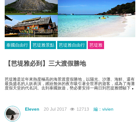
泰國自由行
芭堤雅景點
芭堤雅自由行
芭堤雅
【芭堤雅必到】三大渡假勝地
芭堤雅是近年來熱度極高的海景渡度假勝地，以陽光、沙灘、海鮮、還有
最負盛名的人妖表演，繽紛無休的夜市吸引著全世界的遊客，成為了海灘
度假天堂的代名詞。去到泰國旅遊，勢必要安排一兩日到芭提雅體驗下
的，而這幾個地方，是芭提雅必訪。
Eleven
20 Jul 2017
12713
編：vivien