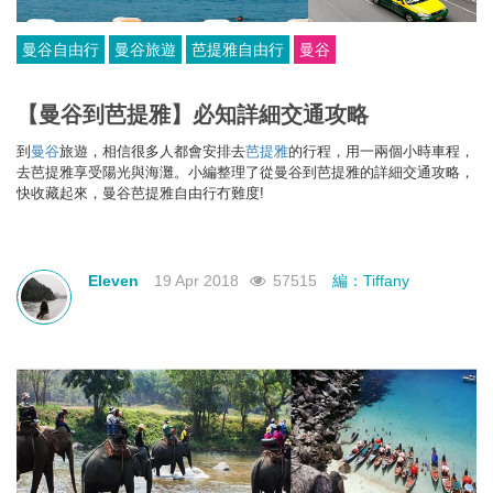
曼谷自由行
曼谷旅遊
芭提雅自由行
曼谷
【曼谷到芭提雅】必知詳細交通攻略
到
曼谷
旅遊，相信很多人都會安排去
芭提雅
的行程，用一兩個小時車程，
去
芭提雅享受陽光與海灘
。小編整理了從曼谷到芭提雅的詳細交通攻略，
快收藏起來，
曼谷芭提雅自由行冇難度!
Eleven
19 Apr 2018
57515
編：Tiffany