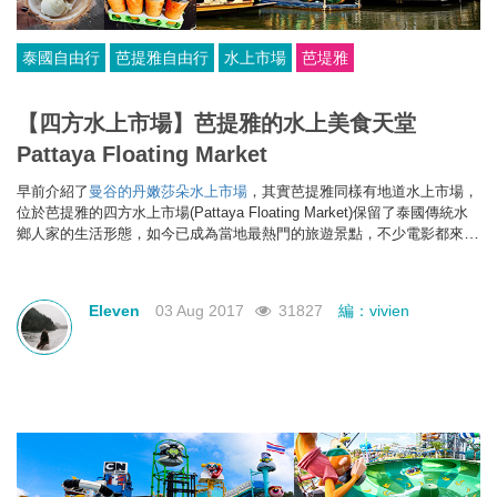
泰國自由行
芭提雅自由行
水上市場
芭堤雅
【四方水上市場】芭提雅的水上美食天堂
Pattaya Floating Market
早前介紹了
曼谷的丹嫩莎朵水上市場
，其實
芭提雅同樣有地道水上市場，
位於
芭提雅的
四方水上市場(
Pattaya Floating Market)
保留了泰國傳統水
鄉人家的生活形態，如今已成為當地最熱門的旅遊景點，不少電影都來此
取景。去
芭提雅自由行當然要安四方水上市場作行程，除了有泰國的地道
風貌，更是芭提雅的美食天堂。
Eleven
03 Aug 2017
31827
編：vivien