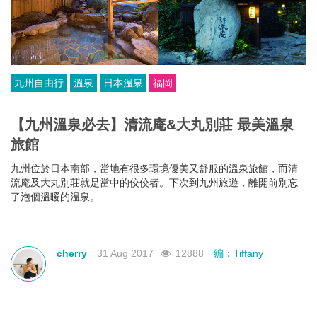
九州自由行
溫泉
日本溫泉
福岡
【九州溫泉必去】清流庵&大丸別莊 最美溫泉
旅館
九州位於日本南部，當地有很多環境優美又舒服的溫泉旅館，而清
流庵及大丸別莊就是當中的佼佼者。下次到九州旅遊，離開前別忘
了泡個溫暖的溫泉。
cherry
31 Aug 2017
12888
編：Tiffany