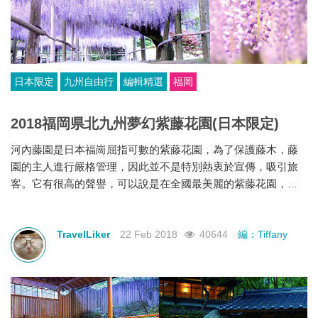
日本限定
九州自由行
編輯精選
福岡
2018福岡県北九州夢幻紫藤花園(日本限定)
河內藤園是日本福崗屈指可數的紫藤花園，為了保護藤木，藤
園的主人進行嚴格管理，因此並不是特別熱衷於宣傳，吸引旅
客。它有很高的聲譽，可以說是在全國最美麗的紫藤花園，快
來感受步行於花紫藤隧道和圓頂紫藤之下。
TravelLiker
22 Feb 2018
40644
編：Tiffany