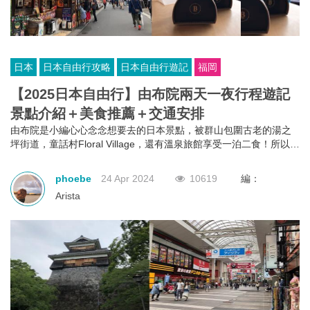
日本
日本自由行攻略
日本自由行遊記
福岡
【2025日本自由行】由布院兩天一夜行程遊記
景點介紹＋美食推薦＋交通安排
由布院是小編心心念念想要去的日本景點，被群山包圍古老的湯之
坪街道，童話村Floral Village，還有溫泉旅館享受一泊二食！所以今
次九州之旅就特地安排了由布院兩日一夜短旅行，好好感受由布院
獨有的魅力！
phoebe
24 Apr 2024
10619
編：
Arista