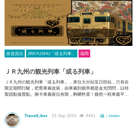
旅遊資訊
JRKYUSHU「或る列車」
福岡
ＪＲ九州の観光列車「或る列車」
ＪＲ九州の観光列車「或る列車」，來往大分站至日田站，只有在
限定期間行駛，把舊車廂改裝，由車廂到廁所都是金光閃閃，以特
製甜點做賣點。兩卡車廂座位有限，夠晒矜貴！雖然一程車最平都
要過千港元，但預約已經全部爆滿。但鐵道迷 唔使失望，列車會在
11月1日起至3月底，秋天限定的「或る列車」改為行駛佐世保至長
崎。。撞正紅葉季，仲可以去埋佐世保的賞楓名所中央公園及御橋
TravelLiker
22 Sep 2015
9451
編：vivien
觀音寺！