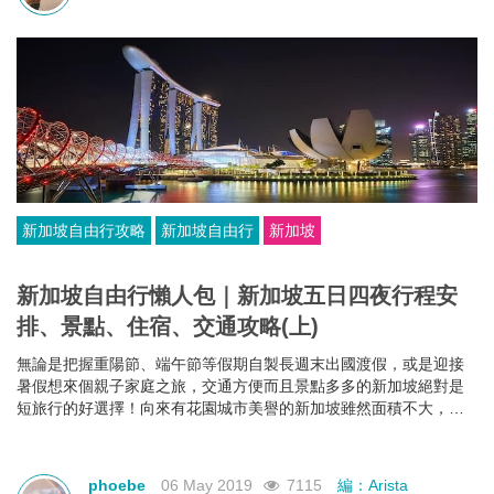
新加坡自由行攻略
新加坡自由行
新加坡
新加坡自由行懶人包｜新加坡五日四夜行程安
排、景點、住宿、交通攻略(上)
無論是把握重陽節、端午節等假期自製長週末出國渡假，或是迎接
暑假想來個親子家庭之旅，交通方便而且景點多多的新加坡絕對是
短旅行的好選擇！向來有花園城市美譽的新加坡雖然面積不大，但
景點及文化多元，旅程路線亦非常容易安排，玩足5日4夜絕對沒有
問題。
phoebe
06 May 2019
7115
編：Arista